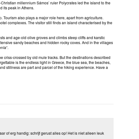
re-Christian millennium Sámos’ ruler Polycrates led the island to the
d its peak in Athens.
. Tourism also plays a major role here, apart from agriculture.
el complexes. The visitor still finds an island characterised by the
sts and age-old olive groves and climbs steep cliffs and karstic
xtensive sandy beaches and hidden rocky coves. And in the villages
enía“.
e criss-crossed by old mule tracks. But the destinations described
gettable is the endless light in Greece, the blue sea, the beaches,
nd stillness are part and parcel of the hiking experience. Have a
aar of erg handig: schrijf gerust alles op! Het is niet alleen leuk