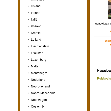
IJsland
Ierland
Italië
Wandelkaart 
Kosovo
Kroatië
Letland
Wan
Liechtenstein
Litouwen
Luxemburg
Malta
Faceb
Montenegro
Reisboekw
Nederland
Noord-Ierland
Noord-Macedonië
Noorwegen
Oostenrijk