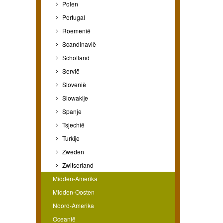
Polen
Portugal
Roemenië
Scandinavië
Schotland
Servië
Slovenië
Slowakije
Spanje
Tsjechië
Turkije
Zweden
Zwitserland
Midden-Amerika
Midden-Oosten
Noord-Amerika
Oceanië