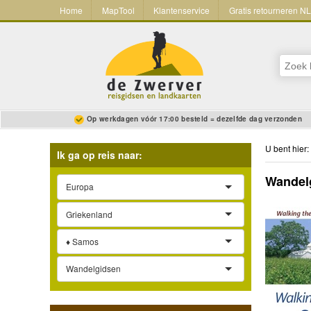
Home
MapTool
Klantenservice
Gratis retourneren N
Op werkdagen vóór 17:00 besteld = dezelfde dag verzonden
U bent hier:
Ik ga op reis naar:
Wandelg
Europa
Griekenland
♦ Samos
Wandelgidsen