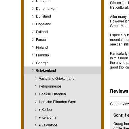
De Alpen
Sámos lies i
first cultur
Denemarken
Duitsland
After many m
However it h
Engeland
Greek-Medit
Estland
Especially f
Faroer
mountain to
one can still
Finland
Particularly
Frankrijk
in this book
the paved pa
Georgië
good trip Kal
Griekenland
Vasteland Griekenland
Peloponnesos
Reviews
Griekse Eilanden
Ionische Eilanden West
Geen review
♦ Korfoe
Schrijf 
♦ Kefalonia
Graag hore
♦ Zakynthos
om te doe