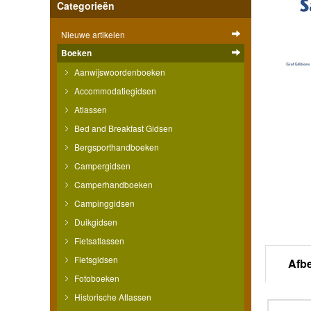
Categorieën
Nieuwe artikelen
Boeken
Aanwijswoordenboeken
Accommodatiegidsen
Atlassen
Bed and Breakfast Gidsen
Bergsporthandboeken
Campergidsen
Camperhandboeken
Campinggidsen
Duikgidsen
Fietsatlassen
Fietsgidsen
Afb
Fotoboeken
Historische Atlassen