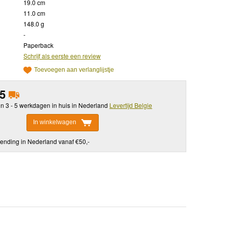
19.0 cm
11.0 cm
148.0 g
-
Paperback
Schrijf als eerste een review
Toevoegen aan verlanglijstje
95
in 3 - 5 werkdagen in huis in Nederland
Levertijd Belgie
In winkelwagen
ending in Nederland vanaf €50,-