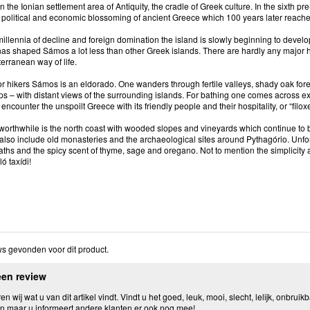
n the Ionian settlement area of Antiquity, the cradle of Greek culture. In the sixth p
al, political and economic blossoming of ancient Greece which 100 years later reache
illennia of decline and foreign domination the island is slowly beginning to develop
as shaped Sámos a lot less than other Greek islands. There are hardly any major hot
erranean way of life.
or hikers Sámos is an eldorado. One wanders through fertile valleys, shady oak fore
ps – with distant views of the surrounding islands. For bathing one comes across e
 encounter the unspoilt Greece with its friendly people and their hospitality, or “filox
 worthwhile is the north coast with wooded slopes and vineyards which continue to b
 also include old monasteries and the archaeological sites around Pythagório. Unfor
ths and the spicy scent of thyme, sage and oregano. Not to mention the simplicity a
ó taxídi!
s gevonden voor dit product.
een review
n wij wat u van dit artikel vindt. Vindt u het goed, leuk, mooi, slecht, lelijk, onbruikb
n maar u informeert andere klanten er ook nog mee!