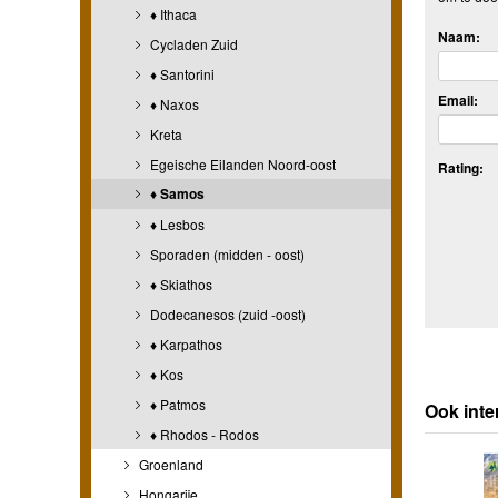
♦ Ithaca
Naam:
Cycladen Zuid
♦ Santorini
Email:
♦ Naxos
Kreta
Egeische Eilanden Noord-oost
Rating:
♦ Samos
♦ Lesbos
Sporaden (midden - oost)
♦ Skiathos
Dodecanesos (zuid -oost)
♦ Karpathos
♦ Kos
♦ Patmos
Ook inte
♦ Rhodos - Rodos
Groenland
Hongarije