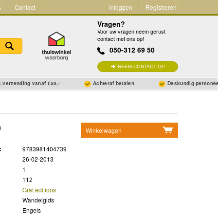
s
Contact
Inloggen
Registreren
Vragen?
Voor uw vragen neem gerust
contact met ons op!
050-312 69 50
NEEM CONTACT OP
 verzending vanaf €50,-
Achteraf betalen
Deskundig persone
)
Winkelwagen
Geen items in winkelwagen
:
9783981404739
Ga naar winkelwagen
26-02-2013
1
112
Graf editions
Wandelgids
Engels