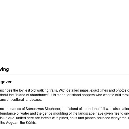
ving
tgever
scribes the lovliest old walking trails. With detailed maps, exact times and photos of
out the "Island of abundance". It is made for island hoppers who want to drift thro
 ancient cultural landscape.
ncient names of Sámos was Stephane, the “Island of abundance“; it was also called “F
bundance of water and the gentle moulding of the landscape have given rise to one o
s unique: united here are forests with pines, oaks and planes, terraced vineyards,
 the Aegean, the Kérkis.