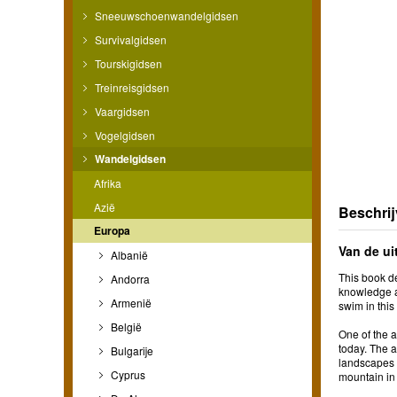
Sneeuwschoenwandelgidsen
Survivalgidsen
Tourskigidsen
Treinreisgidsen
Vaargidsen
Vogelgidsen
Wandelgidsen
Afrika
Azië
Beschrij
Europa
Van de ui
Albanië
This book de
Andorra
knowledge ab
Armenië
swim in this
België
One of the a
today. The a
Bulgarije
landscapes i
Cyprus
mountain in