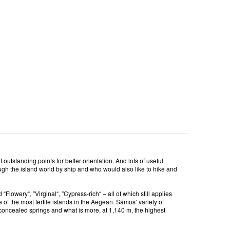
 outstanding points for better orientation. And lots of useful
ugh the island world by ship and who would also like to hike and
lowery“, ”Virginal“, ”Cypress-rich“ – all of which still applies
f the most fertile islands in the Aegean. Sámos’ variety of
 concealed springs and what is more, at 1,140 m, the highest