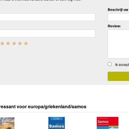
Beschrijf uw 
Review:
☆
☆
☆
☆
☆
Ik accep
ressant voor europa/griekenland/samos