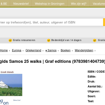
L & BE
Nieuwsbrief
Webshop in Groningen
Wie zijn wij?
Vacature
Gratis retourneren
Bedenktijd van 14 dagen
Gratis
Home
Europa
Griekenland
♦ Samos
Boeken
Wandelgidsen
ids Samos 25 walks | Graf editions
(9783981404739
ISBN / CODE
Editie:
Druk:
Aantal blz.:
Uitgever:
Soort:
Taal: