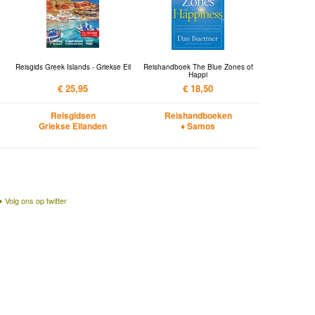
Reisgids Greek Islands - Griekse Eil
Reishandboek The Blue Zones of
Happi
€ 25,95
€ 18,50
Reisgidsen
Reishandboeken
Griekse Eilanden
♦ Samos
Volg ons op twitter