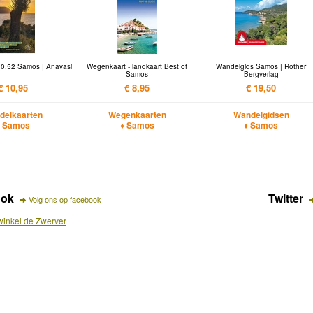
10.52 Samos | Anavasi
Wegenkaart - landkaart Best of
Wandelgids Samos | Rother
Samos
Bergverlag
€ 10,95
€ 8,95
€ 19,50
delkaarten
Wegenkaarten
Wandelgidsen
♦ Samos
♦ Samos
♦ Samos
ook
Twitter
Volg ons op facebook
inkel de Zwerver