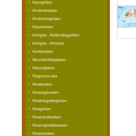
Kanogidsen
Kinderatlassen
Kinderreisgidsen
Kleurboeken
Klimgids - Klettersteiggidsen
Klimgids - Klimtopo
Kookboeken
Mountainbikegidsen
Natuurgidsen
Pelgrimsroutes
Reisboeken
Reisdagboeken
Reisfotografiegidsen
Reisgidsen
Reishandboeken
Reisinspiratieboeken
Reisverhalen