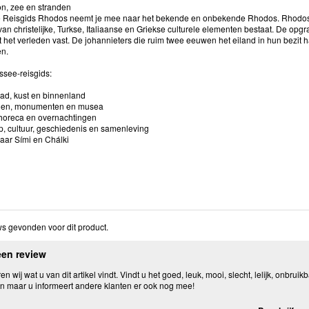
n, zee en stranden
Reisgids Rhodos neemt je mee naar het bekende en onbekende Rhodos. Rhodos-st
an christelijke, Turkse, Italiaanse en Griekse culturele elementen bestaat. De op
 het verleden vast. De johannieters die ruim twee eeuwen het eiland in hun bezit
en.
ssee-reisgids:
ad, kust en binnenland
gen, monumenten en musea
 horeca en overnachtingen
, cultuur, geschiedenis en samenleving
naar Sími en Chálki
s gevonden voor dit product.
een review
n wij wat u van dit artikel vindt. Vindt u het goed, leuk, mooi, slecht, lelijk, onbruikb
n maar u informeert andere klanten er ook nog mee!