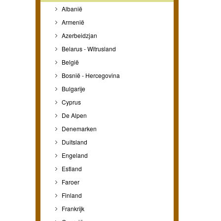
Albanië
Armenië
Azerbeidzjan
Belarus - Witrusland
België
Bosnië - Hercegovina
Bulgarije
Cyprus
De Alpen
Denemarken
Duitsland
Engeland
Estland
Faroer
Finland
Frankrijk