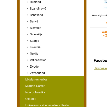
Rusland
Scandinavië
Schotland
Wandelgids A
Servië
Slovenië
Wan
Slowakije
♦ 
Spanje
Tsjechië
Turkije
Faceb
Vaticaanstad
Zweden
Reisboekw
Zwitserland
Midden-Amerika
Midden-Oosten
Noord-Amerika
Oceanië
Universum - Zonnestelsel - Heelal