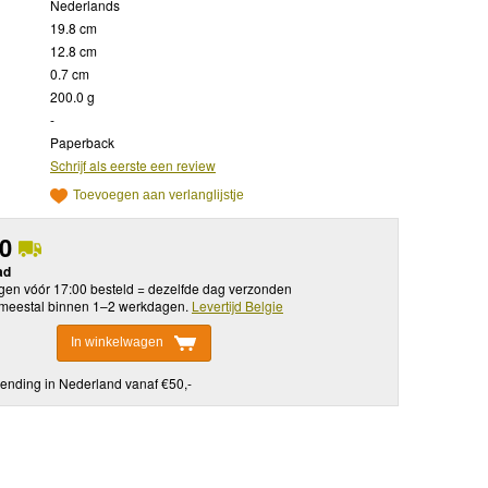
Nederlands
19.8 cm
12.8 cm
0.7 cm
200.0 g
-
Paperback
Schrijf als eerste een review
Toevoegen aan verlanglijstje
50
ad
en vóór 17:00 besteld = dezelfde dag verzonden
meestal binnen 1–2 werkdagen.
Levertijd Belgie
In winkelwagen
ending in Nederland vanaf €50,-