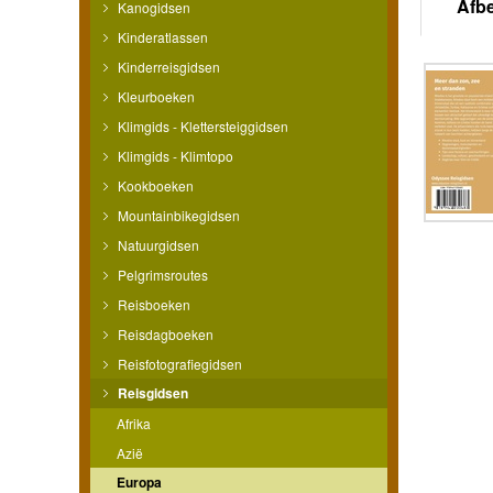
Afb
Kanogidsen
Kinderatlassen
Kinderreisgidsen
Kleurboeken
Klimgids - Klettersteiggidsen
Klimgids - Klimtopo
Kookboeken
Mountainbikegidsen
Natuurgidsen
Pelgrimsroutes
Reisboeken
Reisdagboeken
Reisfotografiegidsen
Reisgidsen
Afrika
Azië
Europa