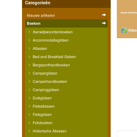
Categorieën
Nieuwe artikelen
Boeken
Aanwijswoordenboeken
Accommodatiegidsen
Atlassen
Bed and Breakfast Gidsen
Bergsporthandboeken
Campergidsen
Camperhandboeken
Campinggidsen
Duikgidsen
Fietsatlassen
Fietsgidsen
Fotoboeken
Historische Atlassen