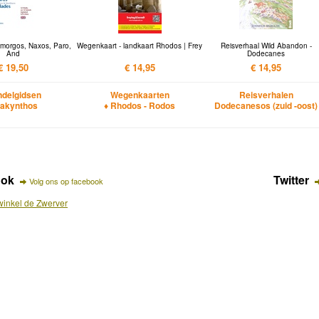
morgos, Naxos, Paro,
Wegenkaart - landkaart Rhodos | Frey
Reisverhaal Wild Abandon -
And
Dodecanes
€ 19,50
€ 14,95
€ 14,95
delgidsen
Wegenkaarten
Reisverhalen
Zakynthos
♦ Rhodos - Rodos
Dodecanesos (zuid -oost)
ook
Twitter
Volg ons op facebook
inkel de Zwerver