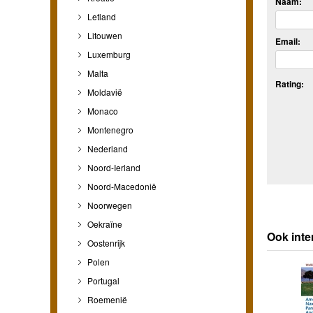
Naam:
Letland
Litouwen
Email:
Luxemburg
Malta
Rating:
Moldavië
Monaco
Montenegro
Nederland
Noord-Ierland
Noord-Macedonië
Noorwegen
Oekraïne
Ook inte
Oostenrijk
Polen
Portugal
Roemenië