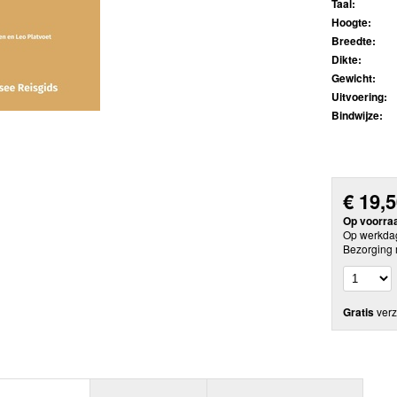
Taal:
Hoogte:
Breedte:
Dikte:
Gewicht:
Uitvoering:
Bindwijze:
€
19,
Op voorra
Op werkdag
Bezorging 
Gratis
verz