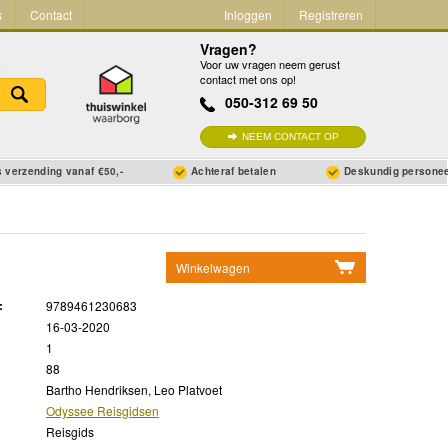
s
Contact
Inloggen
Registreren
Vragen?
Voor uw vragen neem gerust
contact met ons op!
050-312 69 50
NEEM CONTACT OP
 verzending vanaf €50,-
Achteraf betalen
Deskundig persone
Winkelwagen
Geen items in winkelwagen
:
9789461230683
Ga naar winkelwagen
16-03-2020
1
88
Bartho Hendriksen, Leo Platvoet
Odyssee Reisgidsen
Reisgids