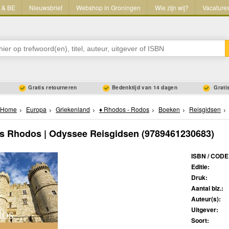
L & BE
Nieuwsbrief
Webshop in Groningen
Wie zijn wij?
Vacature
Gratis retourneren
Bedenktijd van 14 dagen
Gratis
Home
Europa
Griekenland
♦ Rhodos - Rodos
Boeken
Reisgidsen
s Rhodos | Odyssee Reisgidsen
(9789461230683)
ISBN / CODE
Editie:
Druk:
Aantal blz.:
Auteur(s):
Uitgever:
Soort: