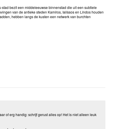
ad bezit een middeleeuwse binnenstad die uit een subtiele
gravingen van de antieke steden Kamíros, Ialíssos en Líndos houden
 hadden, hebben langs de kusten een netwerk van burchten
aar of erg handig: schrijf gerust alles op! Het is niet alleen leuk