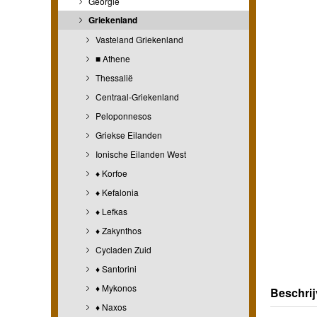
Georgië
Griekenland
Vasteland Griekenland
■ Athene
Thessalië
Centraal-Griekenland
Peloponnesos
Griekse Eilanden
Ionische Eilanden West
♦ Korfoe
♦ Kefalonia
♦ Lefkas
♦ Zakynthos
Cycladen Zuid
♦ Santorini
♦ Mykonos
Beschrij
♦ Naxos