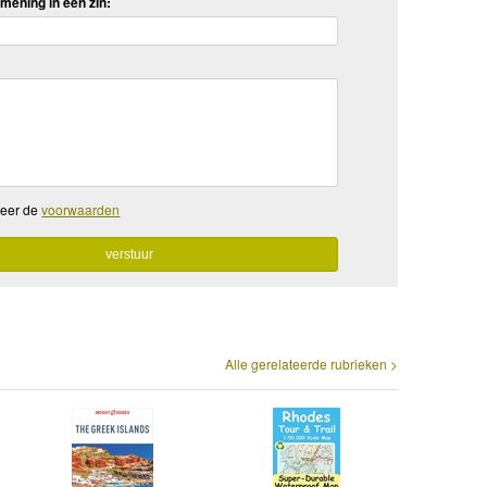
mening in een zin:
teer de
voorwaarden
Alle gerelateerde rubrieken >