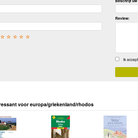
Beschrijf uw 
Review:
☆
☆
☆
☆
☆
Ik accep
ressant voor europa/griekenland/rhodos