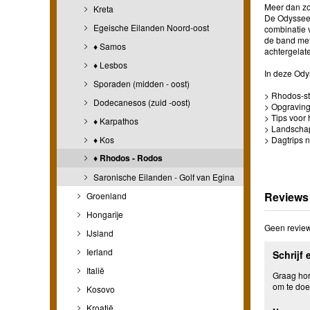
Meer dan zo
Kreta
De Odyssee 
Egeische Eilanden Noord-oost
combinatie v
de band met
♦ Samos
achtergelat
♦ Lesbos
In deze Ody
Sporaden (midden - oost)
> Rhodos-st
Dodecanesos (zuid -oost)
> Opgravin
> Tips voor
♦ Karpathos
> Landschap
♦ Kos
> Dagtrips 
♦ Rhodos - Rodos
Saronische Eilanden - Golf van Egina
Reviews
Groenland
Hongarije
Geen review
IJsland
Ierland
Schrijf 
Italië
Graag hore
om te doe
Kosovo
Kroatië