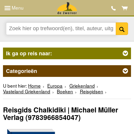
Menu
Ik ga op reis naar:
Categorieën
U bent hier:
Home
Europa
Griekenland
Vasteland Griekenland
Boeken
Reisgidsen
Reisgids Chalkidiki | Michael Müller
Verlag
(9783966854047)