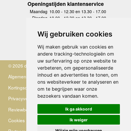
Openingstijden klantenservice
Maandag
10.00 - 12.30 en 13.30 - 17.00
Dinsdag
10.00 - 12.30 en 13.30 - 17.00
Woensdag
10.00 - 12.30 en 13.30 - 17.00
Donderdag
10.00 - 12.30 en 13.30 - 17.00
Wij gebruiken cookies
Vrijdag
10.00 - 12.30 en 13.30 - 17.00
Zaterdag
gesloten
Wij maken gebruik van cookies en
Zondag
gesloten
andere tracking-technologieën om
uw surfervaring op onze website te
© 2026 de Zwerver
verbeteren, om gepersonaliseerde
inhoud en advertenties te tonen, om
Algemene Voorwaarden
ons websiteverkeer te analyseren en
Kortingscode
om te begrijpen waar onze
bezoekers vandaan komen.
Privacyverklaring
Reviewbeleid
Ik ga akkoord
Cookies
Ik weiger
Wijzig mijn voorkeuren