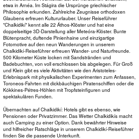
etwa in Arnéa. Im Stágira die Ursprünge griechischer
Philosophie erkunden. Zahlreiche Zeugnisse orthodoxen
Glaubens erfreuen Kultururlauber. Unser Reiseführer
"Chalkidikí" kennt alle 22 Áthos-Klöster und hat eine
doppelseitige 3D-Darstellung aller Meteóra-Klöster. Bunte
Blütenpracht, duftende Pinienhaine und einzigartige
Fotomotive auf den neun Wanderungen in unserem
Chalkidikí-Reiseführer erfreuen Wander- und Naturfreunde.
500 Kilometer Küste locken mit Sandstränden und
Badebuchten, von voll erschlossen bis abgelegen. Für Groß
und Klein gibt es viele Aktivitäten wie den Aristoteles-
Erlebnispark mit physikalischen Experimenten zum Anfassen,
Toroneos-Fahrten mit dickbäuchigen Piratenschiffen oder die
Kókkines-Pétres-Höhlen mit Tropfsteinfiguren und
spektakulären Funden.
Übernachten auf Chalkidikí: Hotels gibt es ebenso, wie
Pensionen oder Privatzimmer. Das Wetter Chalkidikís macht
auch Camping zu einer Option. Dank bewährter Hinweise
und hilfreicher Ratschläge in unserem Chalkidikí-Reiseführer
finden Sie die passende Unterkunft.