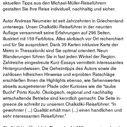
aktuellen Tipps aus den Michael-Müller-Reiseführern
gestalten Sie Ihre Reise individuell, nachhaltig und sicher.
Autor Andreas Neumeier ist seit Jahrzehnten in Griechenland
unterwegs. Unser Chalkidikí-Reiseführer in der neunten
Auflage versammelt seine Erfahrungen auf 296 Seiten,
illustriert mit 159 Farbfotos. Alles akribisch vor Ort recherchiert
und für Sie ausprobiert. Dank 39 Karten inklusive Karte der
Metro in Thessaloníki sind Sie optimal orientiert. Neun
Wanderungen führen Sie in fast jeden Winkel der Region.
Zahlreiche eingestreute Kurz-Essays vermitteln interessantes
Hintergrundwissen. Die Geheimtipps des Autors sowie die
zahllosen hilfreichen Hinweise und erprobten Ratschläge
erschließen Ihnen die Highlights ebenso, wie Sehenswertes
abseits ausgetretener Pfade oder Kurioses wie die "taube
Bucht" Pórto Koufó. Ökologisch, regional und nachhaltig
wirtschaftende Betriebe sind kenntlich gemacht. Die Seite in-
greece.de schreibt zu unserem Chalkidikí-Reiseführer: "In
gewohnter ( ...) Qualität erhält man (...) einen handlichen und
sehr interessanten Reiseführer."