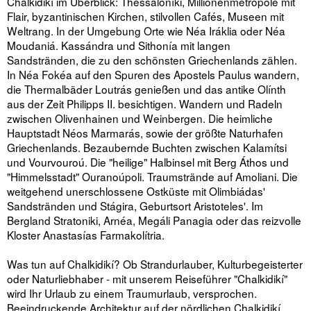
Chalkidikí im Überblick: Thessaloníki, Millionenmetropole mit
Flair, byzantinischen Kirchen, stilvollen Cafés, Museen mit
Weltrang. In der Umgebung Orte wie Néa Iráklia oder Néa
Moudaniá. Kassándra und Sithonía mit langen
Sandstränden, die zu den schönsten Griechenlands zählen.
In Néa Fokéa auf den Spuren des Apostels Paulus wandern,
die Thermalbäder Loutrás genießen und das antike Olínth
aus der Zeit Philipps II. besichtigen. Wandern und Radeln
zwischen Olivenhainen und Weinbergen. Die heimliche
Hauptstadt Néos Marmarás, sowie der größte Naturhafen
Griechenlands. Bezaubernde Buchten zwischen Kalamítsi
und Vourvouroú. Die "heilige" Halbinsel mit Berg Áthos und
"Himmelsstadt" Ouranoúpoli. Traumstrände auf Amoliani. Die
weitgehend unerschlossene Ostküste mit Olimbiádas'
Sandstränden und Stágira, Geburtsort Aristoteles'. Im
Bergland Stratoniki, Arnéa, Megáli Panagia oder das reizvolle
Kloster Anastasías Farmakolítria.
Was tun auf Chalkidikí? Ob Strandurlauber, Kulturbegeisterter
oder Naturliebhaber - mit unserem Reiseführer "Chalkidikí"
wird Ihr Urlaub zu einem Traumurlaub, versprochen.
Beeindruckende Architektur auf der nördlichen Chalkidikí,