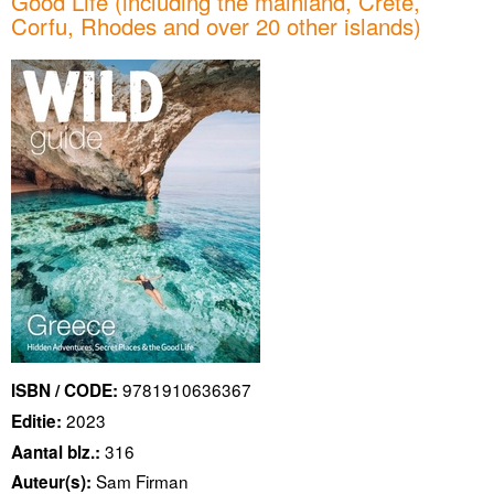
Good Life (including the mainland, Crete,
Corfu, Rhodes and over 20 other islands)
9781910636367
ISBN / CODE:
2023
Editie:
316
Aantal blz.:
Sam Firman
Auteur(s):