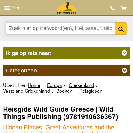
Menu
Ik ga op reis naar:
Categorieën
U bent hier:
Home
Europa
Griekenland
Vasteland Griekenland
Boeken
Reisgidsen
Reisgids Wild Guide Greece | Wild
Things Publishing
(9781910636367)
Hidden Places, Great Adventures and the