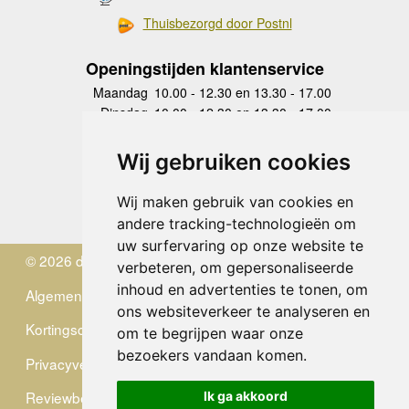
Thuisbezorgd door Postnl
Openingstijden klantenservice
Maandag
10.00 - 12.30 en 13.30 - 17.00
Dinsdag
10.00 - 12.30 en 13.30 - 17.00
Woensdag
10.00 - 12.30 en 13.30 - 17.00
Donderdag
10.00 - 12.30 en 13.30 - 17.00
Wij gebruiken cookies
Vrijdag
10.00 - 12.30 en 13.30 - 17.00
Zaterdag
gesloten
Wij maken gebruik van cookies en
Zondag
gesloten
andere tracking-technologieën om
uw surfervaring op onze website te
© 2026 de Zwerver
verbeteren, om gepersonaliseerde
inhoud en advertenties te tonen, om
Algemene Voorwaarden
ons websiteverkeer te analyseren en
Kortingscode
om te begrijpen waar onze
bezoekers vandaan komen.
Privacyverklaring
Reviewbeleid
Ik ga akkoord