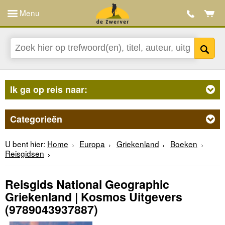
Menu
Ik ga op reis naar:
Categorieën
U bent hier:
Home
Europa
Griekenland
Boeken
Reisgidsen
Reisgids National Geographic
Griekenland | Kosmos Uitgevers
(9789043937887)