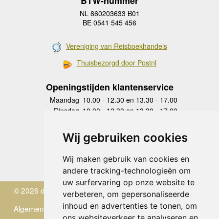
BTW-nummer
NL 860203633 B01
BE 0541 545 456
Vereniging van Reisboekhandels
Thuisbezorgd door Postnl
Openingstijden klantenservice
Maandag
10.00 - 12.30 en 13.30 - 17.00
Dinsdag
10.00 - 12.30 en 13.30 - 17.00
Woensdag
10.00 - 12.30 en 13.30 - 17.00
Donderdag
10.00 - 12.30 en 13.30 - 17.00
Wij gebruiken cookies
Vrijdag
10.00 - 12.30 en 13.30 - 17.00
Zaterdag
gesloten
Wij maken gebruik van cookies en
Zondag
gesloten
andere tracking-technologieën om
uw surfervaring op onze website te
© 2026 de Zwerver
verbeteren, om gepersonaliseerde
inhoud en advertenties te tonen, om
Algemene Voorwaarden
ons websiteverkeer te analyseren en