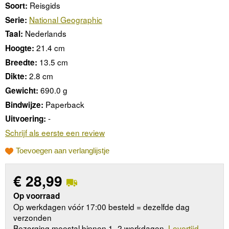
Reisgids
Soort:
National Geographic
Serie:
Nederlands
Taal:
21.4 cm
Hoogte:
13.5 cm
Breedte:
2.8 cm
Dikte:
690.0 g
Gewicht:
Paperback
Bindwijze:
-
Uitvoering:
Schrijf als eerste een review
Toevoegen aan verlanglijstje
€
28,99
Op voorraad
Op werkdagen vóór 17:00 besteld = dezelfde dag
verzonden
Bezorging meestal binnen 1–2 werkdagen.
Levertijd