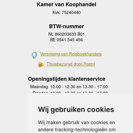
Kamer van Koophandel
Kvk: 75240440
BTW-nummer
NL 860203633 B01
BE 0541 545 456
Vereniging van Reisboekhandels
Thuisbezorgd door Postnl
Openingstijden klantenservice
Maandag
10.00 - 12.30 en 13.30 - 17.00
Dinsdag
10.00 - 12.30 en 13.30 - 17.00
Woensdag
10.00 - 12.30 en 13.30 - 17.00
Donderdag
10.00 - 12.30 en 13.30 - 17.00
Wij gebruiken cookies
Vrijdag
10.00 - 12.30 en 13.30 - 17.00
Zaterdag
gesloten
Wij maken gebruik van cookies en
Zondag
gesloten
andere tracking-technologieën om