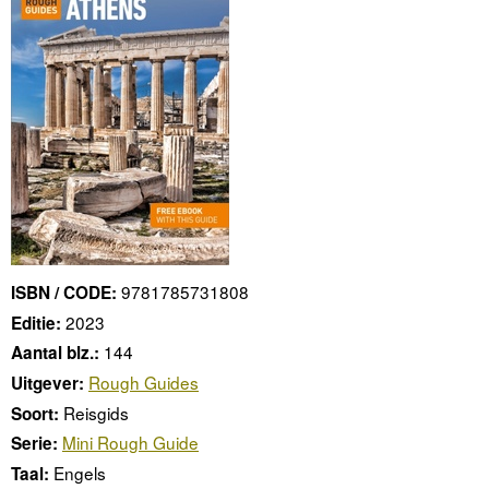
9781785731808
ISBN / CODE:
2023
Editie:
144
Aantal blz.:
Rough Guides
Uitgever:
Reisgids
Soort:
Mini Rough Guide
Serie:
Engels
Taal: