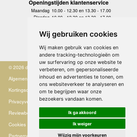
Openingstijden klantenservice
Maandag
10.00 - 12.30 en 13.30 - 17.00
Dinsdag
10.00 - 12.30 en 13.30 - 17.00
Woensdag
10.00 - 12.30 en 13.30 - 17.00
Donderdag
10.00 - 12.30 en 13.30 - 17.00
Wij gebruiken cookies
Vrijdag
10.00 - 12.30 en 13.30 - 17.00
Zaterdag
gesloten
Wij maken gebruik van cookies en
Zondag
gesloten
andere tracking-technologieën om
uw surfervaring op onze website te
© 2026 de Zwerver
verbeteren, om gepersonaliseerde
inhoud en advertenties te tonen, om
Algemene Voorwaarden
ons websiteverkeer te analyseren en
Kortingscode
om te begrijpen waar onze
bezoekers vandaan komen.
Privacyverklaring
Reviewbeleid
Ik ga akkoord
Cookies
Ik weiger
Partnerprogramma
Wijzig mijn voorkeuren