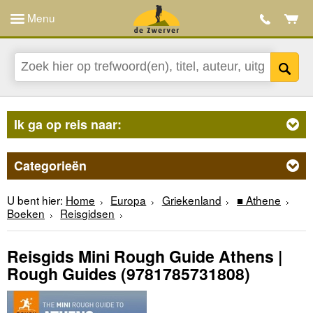
Menu
Ik ga op reis naar:
Categorieën
U bent hier:
Home
Europa
Griekenland
■ Athene
Boeken
Reisgidsen
Reisgids Mini Rough Guide Athens |
Rough Guides
(9781785731808)