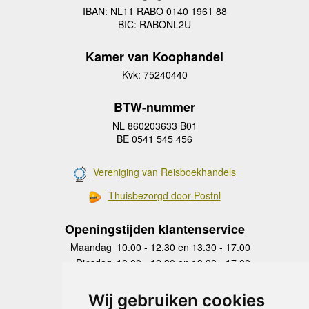
IBAN: NL11 RABO 0140 1961 88
BIC: RABONL2U
Kamer van Koophandel
Kvk: 75240440
BTW-nummer
NL 860203633 B01
BE 0541 545 456
Vereniging van Reisboekhandels
Thuisbezorgd door Postnl
Openingstijden klantenservice
Maandag
10.00 - 12.30 en 13.30 - 17.00
Dinsdag
10.00 - 12.30 en 13.30 - 17.00
Woensdag
10.00 - 12.30 en 13.30 - 17.00
Donderdag
10.00 - 12.30 en 13.30 - 17.00
Wij gebruiken cookies
Vrijdag
10.00 - 12.30 en 13.30 - 17.00