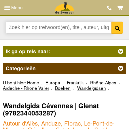
Menu
Ik ga op reis naar:
Categorieën
U bent hier:
Home
Europa
Frankrijk
Rhône-Alpes
Ardeche - Rhone Vallei
Boeken
Wandelgidsen
Wandelgids Cévennes | Glenat
(9782344053287)
Autour d'Alès, Anduze, Florac, Le-Pont-de-