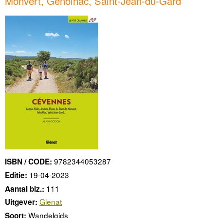
Monvert, Génolhac, Saint-Jean-du-Gard
9782344053287
ISBN / CODE:
19-04-2023
Editie:
111
Aantal blz.:
Glenat
Uitgever:
Wandelgids
Soort: