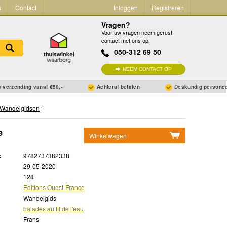
s
Contact
Inloggen
Registreren
Vragen?
Voor uw vragen neem gerust
contact met ons op!
050-312 69 50
NEEM CONTACT OP
 verzending vanaf €50,-
Achteraf betalen
Deskundig persone
Wandelgidsen
e
Winkelwagen
Geen items in winkelwagen
:
9782737382338
Ga naar winkelwagen
29-05-2020
128
Editions Ouest-France
Wandelgids
balades au fil de l'eau
Frans