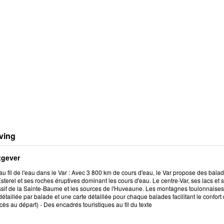
ving
tgever
u fil de l'eau dans le Var : Avec 3 800 km de cours d'eau, le Var propose des bala
Esterel et ses roches éruptives dominant les cours d'eau. Le centre-Var, ses lacs 
sif de la Sainte-Baume et les sources de l'Huveaune. Les montagnes toulonnaises e
détaillée par balade et une carte détaillée pour chaque balades facilitant le confort 
cès au départ) - Des encadrés touristiques au fil du texte