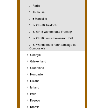
Parijs
Toulouse
■ Marseille
🥾 GR-10 Trektocht
🥾 GR-5 wandelroute Frankrijk
🥾 GR70 Louis Stevenson Trail
🥾 Wandelroute naar Santiago de
Compostela
Georgië
Griekenland
Groenland
Hongarije
IJsland
Ierland
Italië
Kosovo
Kroatië