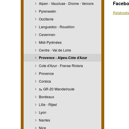
Faceb
Alpen - Vaucluse - Drome - Vercors
Pyreneeën
Reisboekw
Occitanie
Languedoc - Rousillon
Cevennen
Midi-Pyrénées
Centre - Val de Loire
Provence - Alpes-Côte d’Azur
Cote d'Azur - Franse Riviera
Provence
Corsica
🥾 GR-20 Wandelroute
Bordeaux
Lille - Rijsel
Lyon
Nantes
Nice