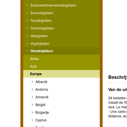
Sneeuwschoenwandelgidsen
Survivalgidsen
Tourskigidsen
Treinreisgidsen
Vaargidsen
Vogelgidsen
Wandelgidsen
Afrika
Azië
Europa
Beschrij
Albanië
Van de ui
Andorra
Armenië
24 balades a
massif de l'
België
lacs. Le mas
- Une carte 
Bulgarije
distance, ac
Cyprus