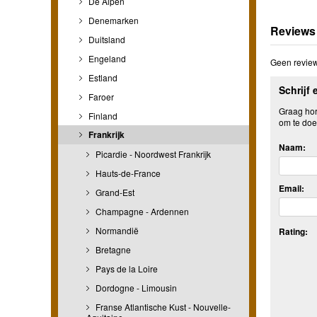
De Alpen
Denemarken
Reviews
Duitsland
Engeland
Geen review
Estland
Schrijf 
Faroer
Graag hore
Finland
om te doe
Frankrijk
Naam:
Picardie - Noordwest Frankrijk
Hauts-de-France
Email:
Grand-Est
Champagne - Ardennen
Normandië
Rating:
Bretagne
Pays de la Loire
Dordogne - Limousin
Franse Atlantische Kust - Nouvelle-