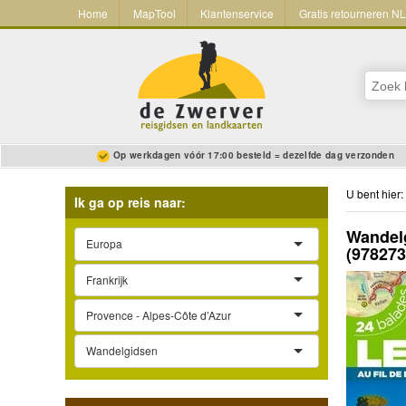
Home
MapTool
Klantenservice
Gratis retourneren N
Op werkdagen vóór 17:00 besteld = dezelfde dag verzonden
U bent hier:
Ik ga op reis naar:
Wandelg
Europa
(97827
Frankrijk
Provence - Alpes-Côte d’Azur
Wandelgidsen