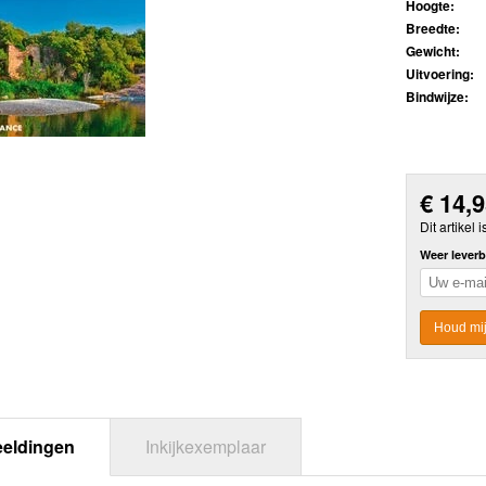
Hoogte:
Breedte:
Gewicht:
Uitvoering:
Bindwijze:
€
14,
Dit artikel i
Weer leverb
Houd mij
eeldingen
Inkijkexemplaar