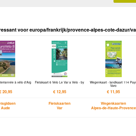
ressant voor europa/frankrijk/provence-alpes-cote-dazur/va
terrannée à vélo d'Arg
Fietskaart 6 Velo Le Var a Velo - by
Wegenkaart - landkaart 114 Pay
Varo
€ 20,95
€ 12,95
€ 11,95
etsgidsen
Fietskaarten
Wegenkaarten
Aude
Var
Alpes-de-Haute-Provence