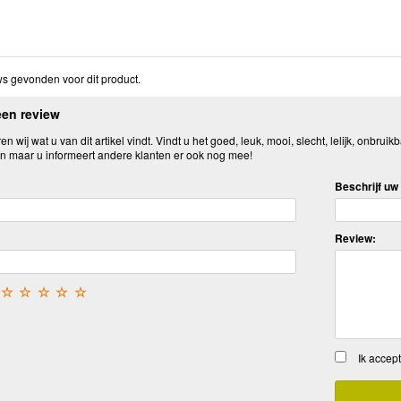
s gevonden voor dit product.
een review
n wij wat u van dit artikel vindt. Vindt u het goed, leuk, mooi, slecht, lelijk, onbruikb
n maar u informeert andere klanten er ook nog mee!
Beschrijf uw 
Review:
☆
☆
☆
☆
☆
Ik accep