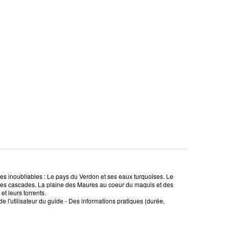
des inoubliables : Le pays du Verdon et ses eaux turquoises. Le
et ses cascades. La plaine des Maures au coeur du maquis et des
t leurs torrents.
de l'utilisateur du guide - Des informations pratiques (durée,