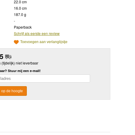
22.0 cm
16.0 cm
187.0 g
-
Paperback
Schrijf als eerste een review
Toevoegen aan verlanglijstje
95
s (tijdelijk) niet leverbaar
aar? Stuur mij een e-mail!
 op de hoogte