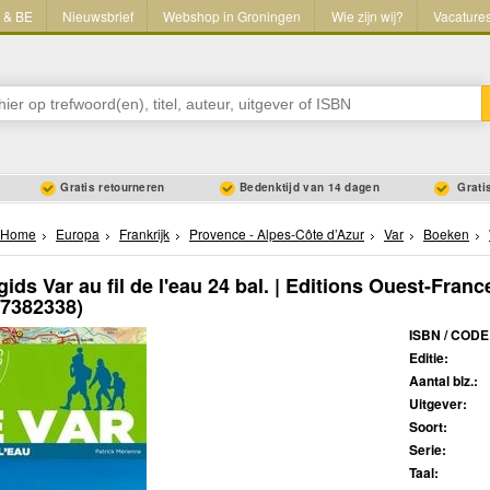
L & BE
Nieuwsbrief
Webshop in Groningen
Wie zijn wij?
Vacature
Gratis retourneren
Bedenktijd van 14 dagen
Gratis
Home
Europa
Frankrijk
Provence - Alpes-Côte d’Azur
Var
Boeken
ids Var au fil de l'eau 24 bal. | Editions Ouest-Franc
37382338)
ISBN / CODE
Editie:
Aantal blz.:
Uitgever:
Soort:
Serie:
Taal: