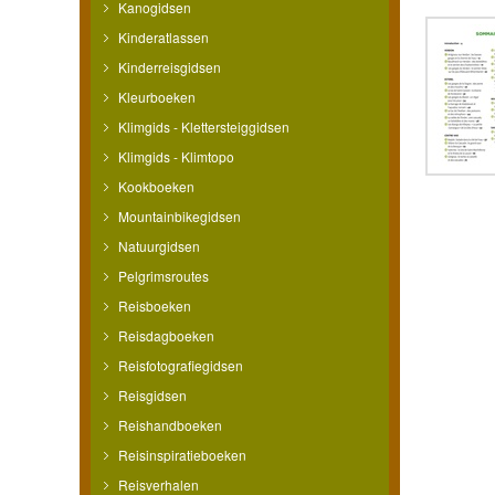
Kanogidsen
Kinderatlassen
Kinderreisgidsen
Kleurboeken
Klimgids - Klettersteiggidsen
Klimgids - Klimtopo
Kookboeken
Mountainbikegidsen
Natuurgidsen
Pelgrimsroutes
Reisboeken
Reisdagboeken
Reisfotografiegidsen
Reisgidsen
Reishandboeken
Reisinspiratieboeken
Reisverhalen