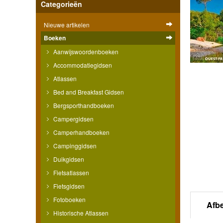
Categorieën
Nieuwe artikelen
Boeken
Aanwijswoordenboeken
Accommodatiegidsen
Atlassen
Bed and Breakfast Gidsen
Bergsporthandboeken
Campergidsen
Camperhandboeken
Campinggidsen
Duikgidsen
Fietsatlassen
Fietsgidsen
Fotoboeken
Afb
Historische Atlassen