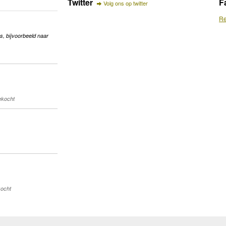
Twitter
F
Volg ons op twitter
Re
s, bijvoorbeeld naar
gekocht
kocht