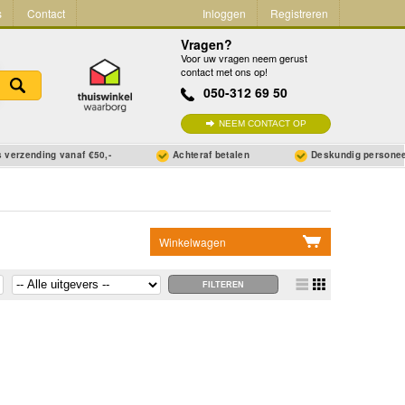
s
Contact
Inloggen
Registreren
Vragen?
Voor uw vragen neem gerust
contact met ons op!
050-312 69 50
NEEM CONTACT OP
 verzending vanaf €50,-
Achteraf betalen
Deskundig persone
Winkelwagen
Geen items in winkelwagen
Ga naar winkelwagen