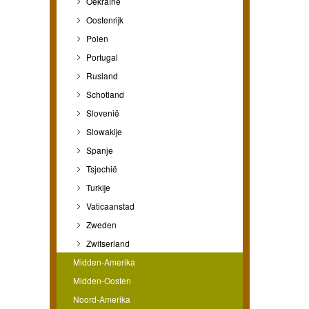
Oekraïne
Oostenrijk
Polen
Portugal
Rusland
Schotland
Slovenië
Slowakije
Spanje
Tsjechië
Turkije
Vaticaanstad
Zweden
Zwitserland
Midden-Amerika
Midden-Oosten
Noord-Amerika