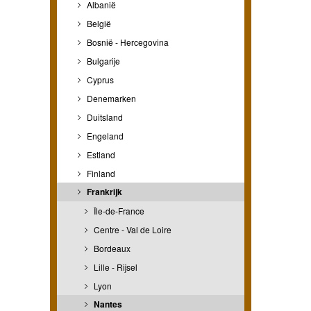
Albanië
België
Bosnië - Hercegovina
Bulgarije
Cyprus
Denemarken
Duitsland
Engeland
Estland
Finland
Frankrijk
Île-de-France
Centre - Val de Loire
Bordeaux
Lille - Rijsel
Lyon
Nantes