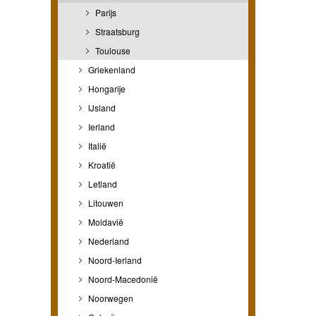
Parijs
Straatsburg
Toulouse
Griekenland
Hongarije
IJsland
Ierland
Italië
Kroatië
Letland
Litouwen
Moldavië
Nederland
Noord-Ierland
Noord-Macedonië
Noorwegen