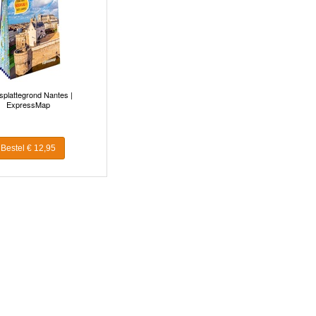
splattegrond Nantes |
ExpressMap
Bestel € 12,95