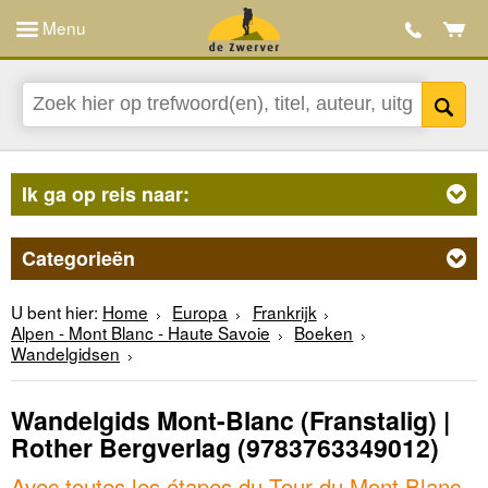
Menu
Ik ga op reis naar:
Categorieën
U bent hier:
Home
Europa
Frankrijk
Alpen - Mont Blanc - Haute Savoie
Boeken
Wandelgidsen
Wandelgids Mont-Blanc (Franstalig) |
Rother Bergverlag
(9783763349012)
Avec toutes les étapes du Tour du Mont Blanc