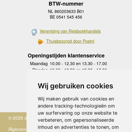
BTW-nummer
NL 860203633 B01
BE 0541 545 456
Vereniging van Reisboekhandels
Thuisbezorgd door Postnl
Openingstijden klantenservice
Maandag
10.00 - 12.30 en 13.30 - 17.00
Dinsdag
10.00 - 12.30 en 13.30 - 17.00
Woensdag
10.00 - 12.30 en 13.30 - 17.00
Donderdag
10.00 - 12.30 en 13.30 - 17.00
Wij gebruiken cookies
Vrijdag
10.00 - 12.30 en 13.30 - 17.00
Zaterdag
gesloten
Wij maken gebruik van cookies en
Zondag
gesloten
andere tracking-technologieën om
uw surfervaring op onze website te
© 2026 de Zwerver
verbeteren, om gepersonaliseerde
inhoud en advertenties te tonen, om
Algemene Voorwaarden