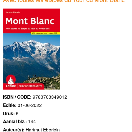
9783763349012
ISBN / CODE:
01-06-2022
Editie:
6
Druk:
144
Aantal blz.:
Hartmut Eberlein
Auteur(s):