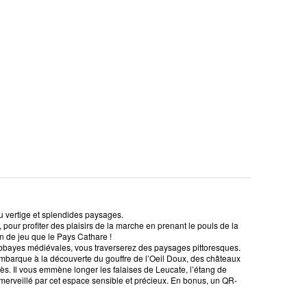
du vertige et splendides paysages.
 pour profiter des plaisirs de la marche en prenant le pouls de la
ain de jeu que le Pays Cathare !
 abbayes médiévales, vous traverserez des paysages pittoresques.
barque à la découverte du gouffre de l’Oeil Doux, des châteaux
ès. Il vous emmène longer les falaises de Leucate, l’étang de
erveillé par cet espace sensible et précieux. En bonus, un QR-