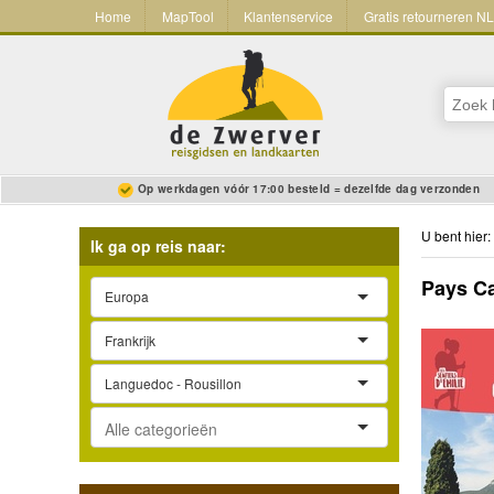
Home
MapTool
Klantenservice
Gratis retourneren N
Op werkdagen vóór 17:00 besteld = dezelfde dag verzonden
U bent hier:
Ik ga op reis naar:
Pays Ca
Europa
Frankrijk
Languedoc - Rousillon