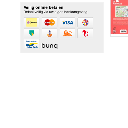
Veilig online betalen
Betaal veilig via uw eigen bankomgeving