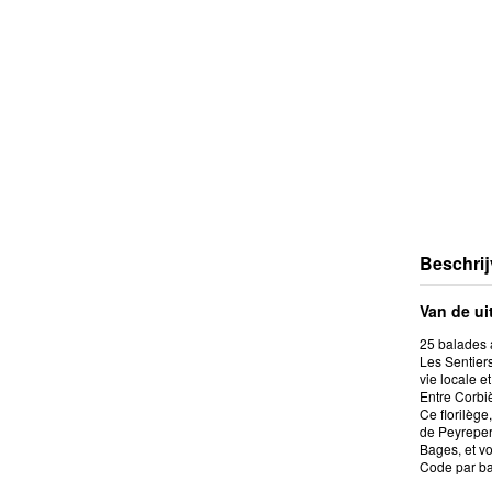
Beschrij
Van de ui
25 balades a
Les Sentiers
vie locale e
Entre Corbi
Ce florilèg
de Peyrepert
Bages, et v
Code par ba