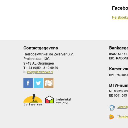
Faceb
Reisboekw
Contactgegevens
Bankgeg
Reisboekwinkel de Zwerver B.V.
IBAN: NL11 
BIC: RABON
Protonstraat 13C
9743 AL Groningen
: +31 (0)50 - 3 12 69 50
T
Kamer va
:
info@dezwerver.nl
E
Kvk: 752404
BTW-num
NL 86020363
BE 0541 545
Verenig
Thuisbe