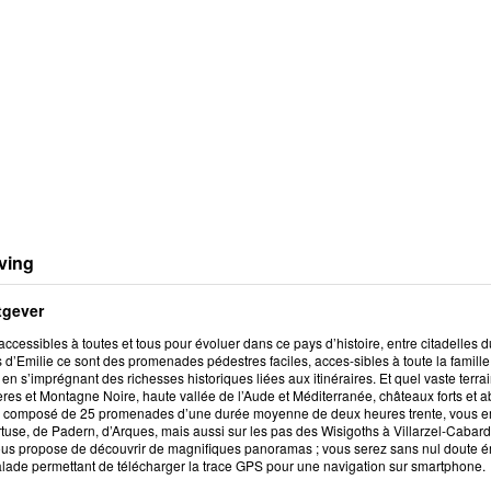
ving
tgever
ccessibles à toutes et tous pour évoluer dans ce pays d’histoire, entre citadelles 
 d’Emilie ce sont des promenades pédestres faciles, acces-sibles à toute la famille,
t en s’imprégnant des richesses historiques liées aux itinéraires. Et quel vaste terr
ères et Montagne Noire, haute vallée de l’Aude et Méditerranée, châteaux forts et
e, composé de 25 promenades d’une durée moyenne de deux heures trente, vous em
use, de Padern, d’Arques, mais aussi sur les pas des Wisigoths à Villarzel-Cabard
ous propose de découvrir de magnifiques panoramas ; vous serez sans nul doute ém
lade permettant de télécharger la trace GPS pour une navigation sur smartphone.