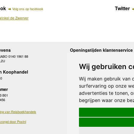
ook
Twitter
Volg ons op facebook
inkel de Zwerver
evens
Openingstijden klantenservice
RABO 0140 1961 88
Maandag
10.00 - 12.30 en 13
L2U
Dinsdag
10.00 - 12.30 en 13
Wij gebruiken c
Woensdag
10.00 - 12.30 en 13
n Koophandel
Donderdag
10.00 - 12.30 en 13
Vrijdag
10.00 - 12.30 en 13
40
Wij maken gebruik van 
Zaterdag
gesloten
surfervaring op onze we
Zondag
gesloten
mer
advertenties te tonen, 
3 B01
begrijpen waar onze be
 456
ing van Reisboekhandels
zorgd door Postnl