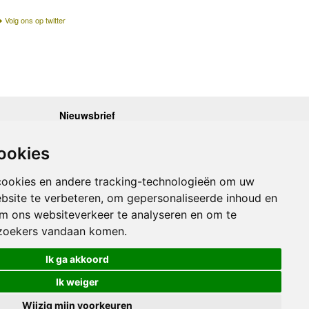
Volg ons op twitter
Nieuwsbrief
.30 - 17.00
Op de hoogte blijven van nieuwe reisgidsen,
travelgadgets en kaarten? Geef u op voor onze
.30 - 17.00
ookies
nieuwsbrief. U ontvangt de nieuwsbrief 1x per maand.
.30 - 17.00
.30 - 17.00
Bekijk hier onze laatste nieuwsbrief:
.30 - 17.00
cookies en andere tracking-technologieën om uw
Onze laatste Nieuwsbrief
bsite te verbeteren, om gepersonaliseerde inhoud en
om ons websiteverkeer te analyseren en om te
Inschrijven
zoekers vandaan komen.
Ik ga akkoord
Ik weiger
Wijzig mijn voorkeuren