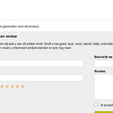
s gevonden voor dit product.
een review
n wij wat u van dit artikel vindt. Vindt u het goed, leuk, mooi, slecht, lelijk, onbruikb
n maar u informeert andere klanten er ook nog mee!
Beschrijf uw 
Review:
☆
☆
☆
☆
☆
Ik accep