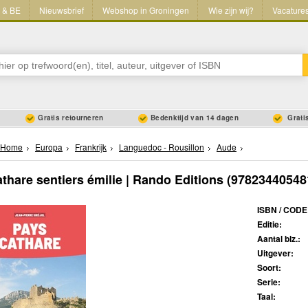
L & BE
Nieuwsbrief
Webshop in Groningen
Wie zijn wij?
Vacature
Gratis retourneren
Bedenktijd van 14 dagen
Gratis
Home
Europa
Frankrijk
Languedoc - Rousillon
Aude
thare sentiers émilie | Rando Editions
(97823440548
ISBN / CODE
Editie:
Aantal blz.:
Uitgever:
Soort:
Serie:
Taal: