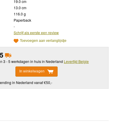
19.0 cm
13.0 cm
116.0 g
Paperback
-
Schrijf als eerste een review
Toevoegen aan verlanglijstje
95
in 3 - 5 werkdagen in huis in Nederland
Levertijd Belgie
In winkelwagen
ending in Nederland vanaf €50,-