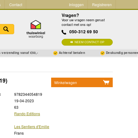
s
Contact
Inloggen
Registreren
Vragen?
Voor uw vragen neem gerust
contact met ons op!
050-312 69 50
NEEM CONTACT OP
 verzending vanaf €50,-
Achteraf betalen
Deskundig persone
19)
Winkelwagen
Geen items in winkelwagen
:
9782344054819
Ga naar winkelwagen
19-04-2023
63
Rando Editions
Les Sentiers d'Emilie
Frans