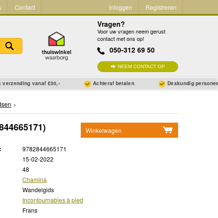
s
Contact
Inloggen
Registreren
Vragen?
Voor uw vragen neem gerust
contact met ons op!
050-312 69 50
NEEM CONTACT OP
 verzending vanaf €50,-
Achteraf betalen
Deskundig persone
dsen
844665171)
Winkelwagen
Geen items in winkelwagen
:
9782844665171
Ga naar winkelwagen
15-02-2022
48
Chamina
Wandelgids
Incontournables à pied
Frans