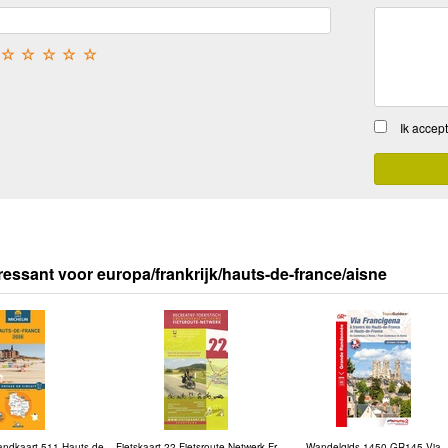
☆
☆
☆
☆
☆
Ik accep
ressant voor europa/frankrijk/hauts-de-france/aisne
andkaart 511 Hauts-de-
Fietskaart 22 Fietsroute-Netwerk Fr
Wandelgids 1450 GR145 Via