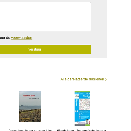
teer de
voorwaarden
Alle gerelateerde rubrieken >
Reisverhaal Vader en zoon | Jos
Wandelkaart - Topografische kaart 27