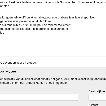
France. Il est déjà lauteur de deux guides sur la Somme chez Chamina édition, ain
onneton.
de longueur et de diffi culté variable, pour une pratique familiale et sportive
 générale avec présentation du territoire
e sur fond IGN au 1 :25 000e pour se repérer facilement
entres dintérêts situés sur et à proximité des parcours
iles
s gevonden voor dit product.
een review
n wij wat u van dit artikel vindt. Vindt u het goed, leuk, mooi, slecht, lelijk, onbruikb
n maar u informeert andere klanten er ook nog mee!
Beschrijf uw 
Review: