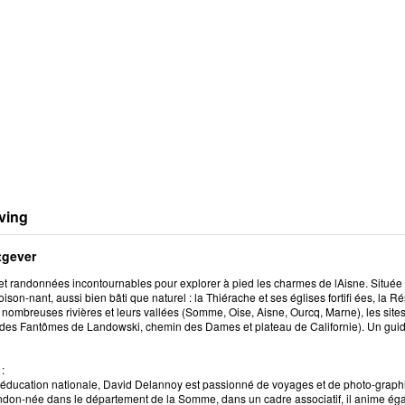
ving
tgever
et randonnées incontournables pour explorer à pied les charmes de lAisne. Située
oison-nant, aussi bien bâti que naturel : la Thiérache et ses églises fortifi ées, la R
s nombreuses rivières et leurs vallées (Somme, Oise, Aisne, Ourcq, Marne), les sit
es Fantômes de Landowski, chemin des Dames et plateau de Californie). Un guide i
:
 léducation nationale, David Delannoy est passionné de voyages et de photo-graphie
ndon-née dans le département de la Somme, dans un cadre associatif, il anime ég