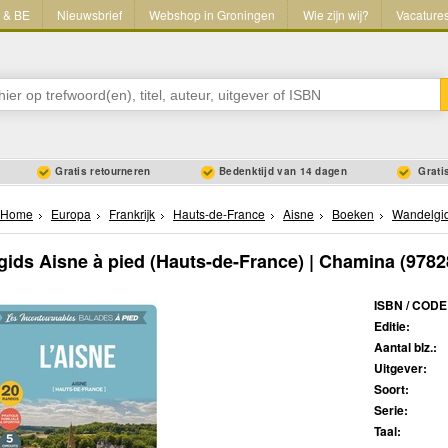
L & BE
Nieuwsbrief
Webshop in Groningen
Wie zijn wij?
Vacature
Gratis retourneren
Bedenktijd van 14 dagen
Gratis
Home
Europa
Frankrijk
Hauts-de-France
Aisne
Boeken
Wandelgi
ids Aisne à pied (Hauts-de-France) | Chamina
(9782
ISBN / CODE
Editie:
Aantal blz.:
Uitgever:
Soort:
Serie:
Taal: