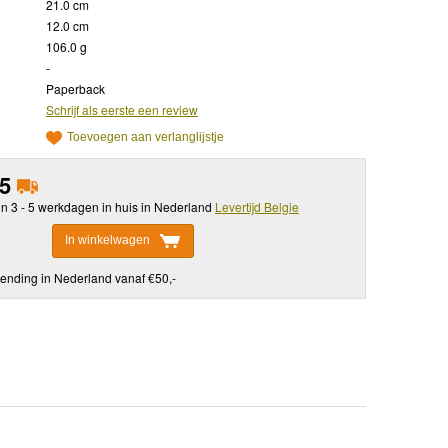
21.0 cm
12.0 cm
106.0 g
-
Paperback
Schrijf als eerste een review
Toevoegen aan verlanglijstje
95
in 3 - 5 werkdagen in huis in Nederland
Levertijd Belgie
In winkelwagen
ending in Nederland vanaf €50,-