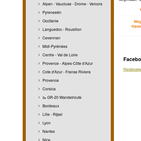
Alpen - Vaucluse - Drome - Vercors
Pyreneeën
Occitanie
Weg
Haut
Languedoc - Rousillon
Cevennen
Midi-Pyrénées
Centre - Val de Loire
Faceb
Provence - Alpes-Côte d’Azur
Reisboekw
Cote d'Azur - Franse Riviera
Provence
Corsica
🥾 GR-20 Wandelroute
Bordeaux
Lille - Rijsel
Lyon
Nantes
Nice