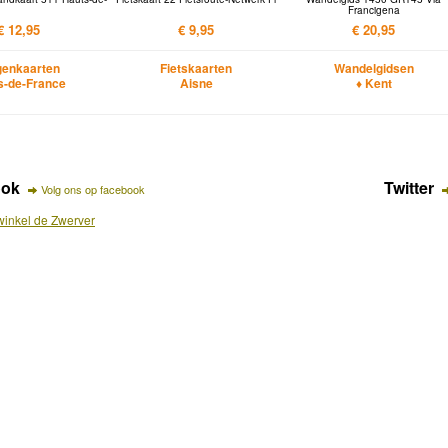
Francigena
€ 12,95
€ 9,95
€ 20,95
enkaarten
Fietskaarten
Wandelgidsen
s-de-France
Aisne
♦ Kent
ook
Twitter
Volg ons op facebook
inkel de Zwerver