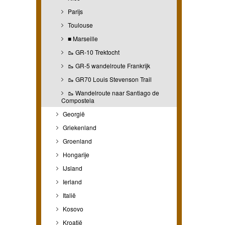
Parijs
Toulouse
■ Marseille
🥾 GR-10 Trektocht
🥾 GR-5 wandelroute Frankrijk
🥾 GR70 Louis Stevenson Trail
🥾 Wandelroute naar Santiago de
Compostela
Georgië
Griekenland
Groenland
Hongarije
IJsland
Ierland
Italië
Kosovo
Kroatië