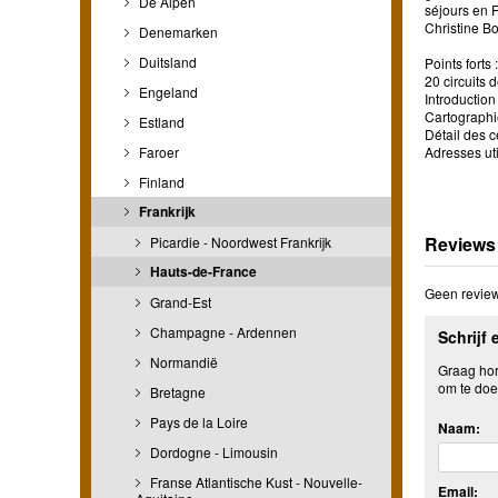
De Alpen
séjours en 
Christine B
Denemarken
Duitsland
Points forts :
20 circuits 
Engeland
Introduction
Cartographi
Estland
Détail des c
Faroer
Adresses ut
Finland
Frankrijk
Reviews
Picardie - Noordwest Frankrijk
Hauts-de-France
Geen review
Grand-Est
Champagne - Ardennen
Schrijf 
Normandië
Graag hore
om te doe
Bretagne
Pays de la Loire
Naam:
Dordogne - Limousin
Franse Atlantische Kust - Nouvelle-
Email: