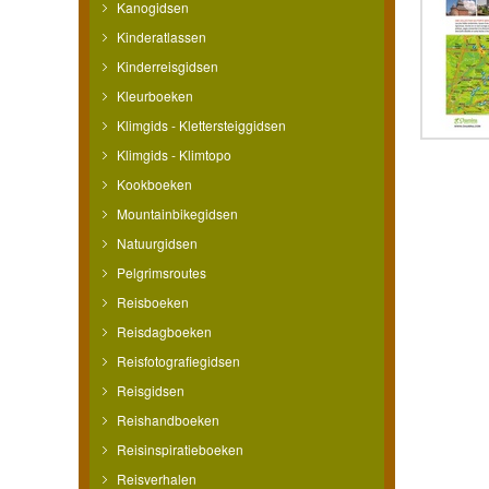
Kanogidsen
Kinderatlassen
Kinderreisgidsen
Kleurboeken
Klimgids - Klettersteiggidsen
Klimgids - Klimtopo
Kookboeken
Mountainbikegidsen
Natuurgidsen
Pelgrimsroutes
Reisboeken
Reisdagboeken
Reisfotografiegidsen
Reisgidsen
Reishandboeken
Reisinspiratieboeken
Reisverhalen