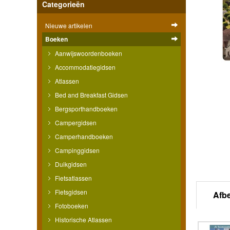
Categorieën
Nieuwe artikelen
Boeken
Aanwijswoordenboeken
Accommodatiegidsen
Atlassen
Bed and Breakfast Gidsen
Bergsporthandboeken
Campergidsen
Camperhandboeken
Campinggidsen
Duikgidsen
Fietsatlassen
Fietsgidsen
Afb
Fotoboeken
Historische Atlassen