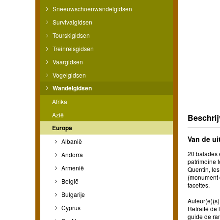
Sneeuwschoenwandelgidsen
Survivalgidsen
Tourskigidsen
Treinreisgidsen
Vaargidsen
Vogelgidsen
Wandelgidsen
Afrika
Azië
Beschrij
Europa
Van de ui
Albanië
20 balades 
Andorra
patrimoine f
Armenië
Quentin, le
(monument d
België
facettes.
Bulgarije
Auteur(e)(s) 
Cyprus
Retraité de
guide de ra