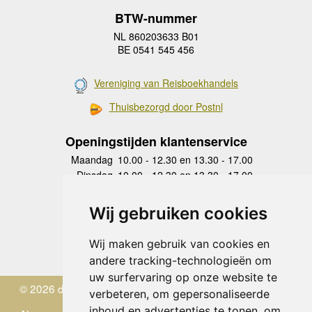
BTW-nummer
NL 860203633 B01
BE 0541 545 456
Vereniging van Reisboekhandels
Thuisbezorgd door Postnl
Openingstijden klantenservice
Maandag
10.00 - 12.30 en 13.30 - 17.00
Dinsdag
10.00 - 12.30 en 13.30 - 17.00
Woensdag
10.00 - 12.30 en 13.30 - 17.00
Donderdag
10.00 - 12.30 en 13.30 - 17.00
Wij gebruiken cookies
Vrijdag
10.00 - 12.30 en 13.30 - 17.00
Zaterdag
gesloten
Wij maken gebruik van cookies en
Zondag
gesloten
andere tracking-technologieën om
uw surfervaring op onze website te
© 2026 de Zwerver
verbeteren, om gepersonaliseerde
inhoud en advertenties te tonen, om