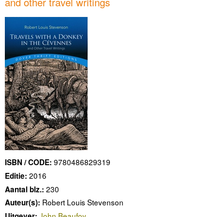
and other travel writings
9780486829319
ISBN / CODE:
2016
Editie:
230
Aantal blz.:
Robert Louis Stevenson
Auteur(s):
John Beaufoy
Uitgever: