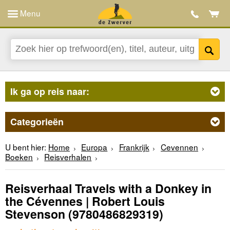
Menu
Ik ga op reis naar:
Categorieën
U bent hier:
Home
Europa
Frankrijk
Cevennen
Boeken
Reisverhalen
Reisverhaal Travels with a Donkey in
the Cévennes | Robert Louis
Stevenson
(9780486829319)