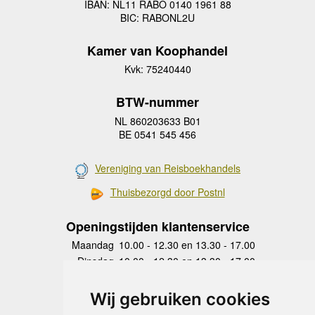
IBAN: NL11 RABO 0140 1961 88
BIC: RABONL2U
Kamer van Koophandel
Kvk: 75240440
BTW-nummer
NL 860203633 B01
BE 0541 545 456
Vereniging van Reisboekhandels
Thuisbezorgd door Postnl
Openingstijden klantenservice
Maandag
10.00 - 12.30 en 13.30 - 17.00
Dinsdag
10.00 - 12.30 en 13.30 - 17.00
Woensdag
10.00 - 12.30 en 13.30 - 17.00
Donderdag
10.00 - 12.30 en 13.30 - 17.00
Wij gebruiken cookies
Vrijdag
10.00 - 12.30 en 13.30 - 17.00