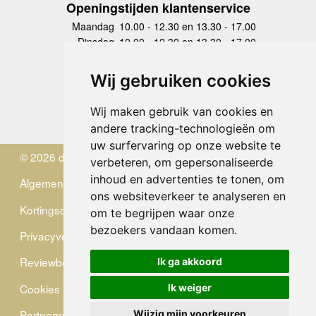
Openingstijden klantenservice
Maandag
10.00 - 12.30 en 13.30 - 17.00
Dinsdag
10.00 - 12.30 en 13.30 - 17.00
Woensdag
10.00 - 12.30 en 13.30 - 17.00
Donderdag
10.00 - 12.30 en 13.30 - 17.00
Wij gebruiken cookies
Vrijdag
10.00 - 12.30 en 13.30 - 17.00
Zaterdag
gesloten
Wij maken gebruik van cookies en
Zondag
gesloten
andere tracking-technologieën om
uw surfervaring op onze website te
© 2026 de Zwerver
verbeteren, om gepersonaliseerde
inhoud en advertenties te tonen, om
Algemene Voorwaarden
ons websiteverkeer te analyseren en
Kortingscode
om te begrijpen waar onze
bezoekers vandaan komen.
Privacyverklaring
Reviewbeleid
Ik ga akkoord
Cookies
Ik weiger
Partnerprogramma
Wijzig mijn voorkeuren