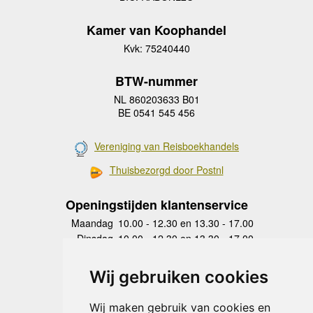
Kamer van Koophandel
Kvk: 75240440
BTW-nummer
NL 860203633 B01
BE 0541 545 456
Vereniging van Reisboekhandels
Thuisbezorgd door Postnl
Openingstijden klantenservice
Maandag
10.00 - 12.30 en 13.30 - 17.00
Dinsdag
10.00 - 12.30 en 13.30 - 17.00
Woensdag
10.00 - 12.30 en 13.30 - 17.00
Donderdag
10.00 - 12.30 en 13.30 - 17.00
Wij gebruiken cookies
Vrijdag
10.00 - 12.30 en 13.30 - 17.00
Zaterdag
gesloten
Wij maken gebruik van cookies en