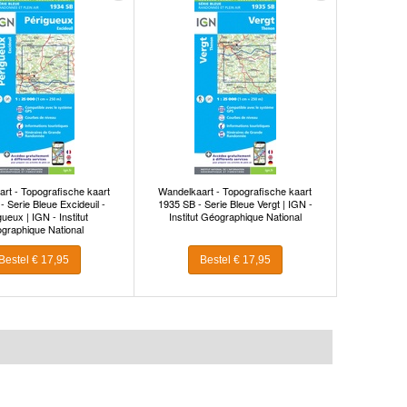
rt - Topografische kaart
Wandelkaart - Topografische kaart
- Serie Bleue Excideuil -
1935 SB - Serie Bleue Vergt | IGN -
ueux | IGN - Institut
Institut Géographique National
graphique National
Bestel € 17,95
Bestel € 17,95