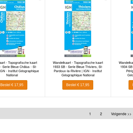
art - Topografische kaart
Wandelkaart - Topografische kaart
Wandelkaa
- Serie Bleue Châlus - St-
1933 SB - Serie Bleue Thiviers, St-
1934 SB 
IGN - Institut Géographique
Pardoux-la-Rivière | IGN - Institut
Périg
National
Géographique National
Géo
Bestel € 17,95
Bestel € 17,95
1
2
Volgende >>