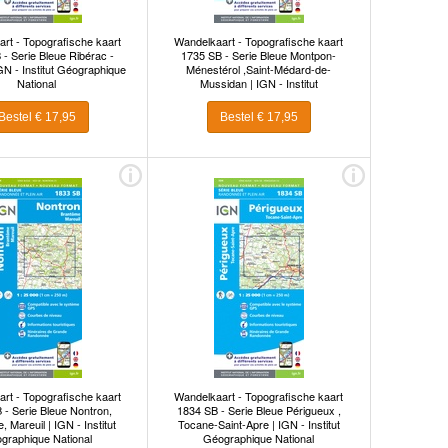
rt - Topografische kaart
Wandelkaart - Topografische kaart
- Serie Bleue Ribérac -
1735 SB - Serie Bleue Montpon-
IGN - Institut Géographique
Ménestérol ,Saint-Médard-de-
National
Mussidan | IGN - Institut
Géographique National
Bestel € 17,95
Bestel € 17,95
rt - Topografische kaart
Wandelkaart - Topografische kaart
 - Serie Bleue Nontron,
1834 SB - Serie Bleue Périgueux ,
 Mareuil | IGN - Institut
Tocane-Saint-Apre | IGN - Institut
graphique National
Géographique National