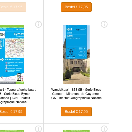
Bestel € 17,95
Bestel € 17,95
rt - Topografische kaart
Wandelkaart 1838 SB - Serie Bleue
 - Serie Bleue Eymet -
Cancon - Miramont-de-Guyenne |
lonnès | IGN - Institut
IGN - Institut Géographique National
graphique National
Bestel € 17,95
Bestel € 17,95