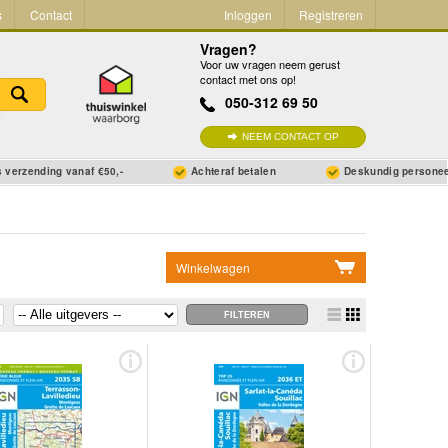
s
Contact
Inloggen
Registreren
Vragen?
Voor uw vragen neem gerust
contact met ons op!
050-312 69 50
NEEM CONTACT OP
 verzending vanaf €50,-
Achteraf betalen
Deskundig persone
Winkelwagen
Geen items in winkelwagen
Ga naar winkelwagen