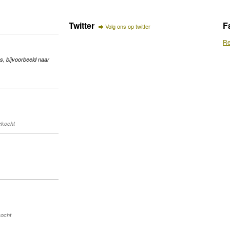
Twitter
F
Volg ons op twitter
Re
s, bijvoorbeeld naar
gekocht
kocht