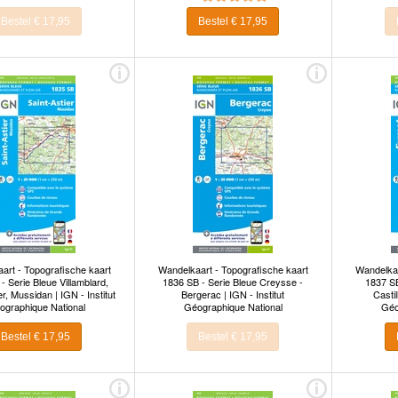
Bestel € 17,95
Bestel € 17,95
art - Topografische kaart
Wandelkaart - Topografische kaart
Wandelkaa
- Serie Bleue Villamblard,
1836 SB - Serie Bleue Creysse -
1837 SB
er, Mussidan | IGN - Institut
Bergerac | IGN - Institut
Castil
ographique National
Géographique National
Géo
Bestel € 17,95
Bestel € 17,95