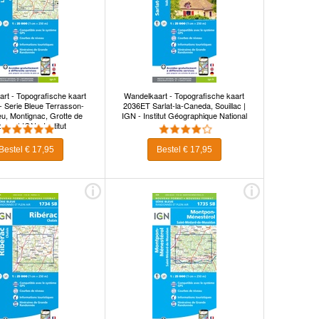
rt - Topografische kaart
Wandelkaart - Topografische kaart
- Serie Bleue Terrasson-
2036ET Sarlat-la-Caneda, Souillac |
ieu, Montignac, Grotte de
IGN - Institut Géographique National
aux | IGN - Institut
graphique National
Bestel € 17,95
Bestel € 17,95