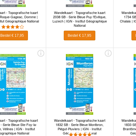
art - Topografische kaart
Wandelkaart - Topografische kaart
Wandelkaa
Roque-Gageac, Domme |
2038 SB - Serie Bleue Puy l'Evêque,
1734 SB 
titut Géographique National
Luzech | IGN - Institut Géographique
Chalais | 
National
Bestel € 17,95
Bestel € 17,95
art - Topografische kaart
Wandelkaart - Topografische kaart
Wandelkaa
- Serie Bleue Ste-Foy-la-
1832 SB - Serie Bleue Montbron,
1833 SB
 Vélines | IGN - Institut
Piégut-Pluviers | IGN - Institut
Brantôme,
ographique National
Géographique National
Géo