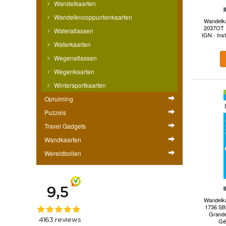
Wandelkaarten
Wandelknooppuntenkaarten
Wandelka
2037OT 
Wateratlassen
IGN - Ins
Waterkaarten
Wegenatlassen
Wegenkaarten
Wintersportkaarten
Opruiming
Puzzels
Travel Gadgets
Wandkaarten
Wereldbollen
Wandelka
1736 SB 
Grande,
Gé