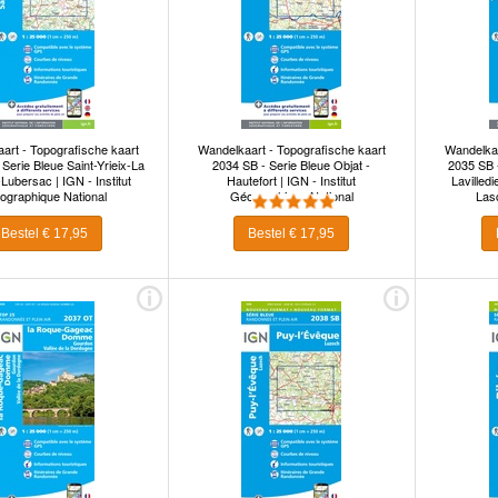
art - Topografische kaart
Wandelkaart - Topografische kaart
Wandelkaa
Serie Bleue Saint-Yrieix-La
2034 SB - Serie Bleue Objat -
2035 SB 
Lubersac | IGN - Institut
Hautefort | IGN - Institut
Lavilled
ographique National
Géographique National
Lasc
Géo
Bestel € 17,95
Bestel € 17,95