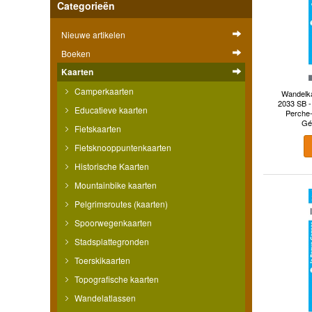
Categorieën
Nieuwe artikelen
Boeken
Kaarten
Camperkaarten
Wandelka
2033 SB - 
Educatieve kaarten
Perche-
Gé
Fietskaarten
Fietsknooppuntenkaarten
Historische Kaarten
Mountainbike kaarten
Pelgrimsroutes (kaarten)
Spoorwegenkaarten
Stadsplattegronden
Toerskikaarten
Topografische kaarten
Wandelatlassen