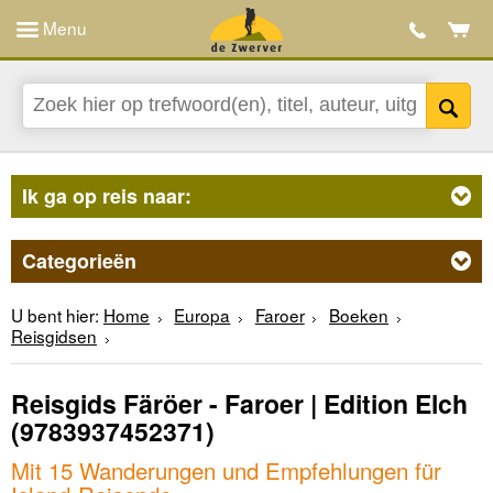
Menu
Ik ga op reis naar:
Categorieën
U bent hier:
Home
Europa
Faroer
Boeken
Reisgidsen
Reisgids Färöer - Faroer | Edition Elch
(9783937452371)
Mit 15 Wanderungen und Empfehlungen für