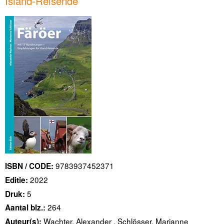
Island-Reisende
9783937452371
ISBN / CODE:
2022
Editie:
5
Druk:
264
Aantal blz.:
Wachter, Alexander , Schlösser, Marianne
Auteur(s):