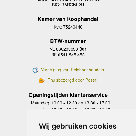
BIC: RABONL2U
Kamer van Koophandel
Kvk: 75240440
BTW-nummer
NL 860203633 B01
BE 0541 545 456
Vereniging van Reisboekhandels
Thuisbezorgd door Postnl
Openingstijden klantenservice
Maandag
10.00 - 12.30 en 13.30 - 17.00
Dinsdag
10.00 - 12.30 en 13.30 - 17.00
Woensdag
10.00 - 12.30 en 13.30 - 17.00
Donderdag
10.00 - 12.30 en 13.30 - 17.00
Wij gebruiken cookies
Vrijdag
10.00 - 12.30 en 13.30 - 17.00