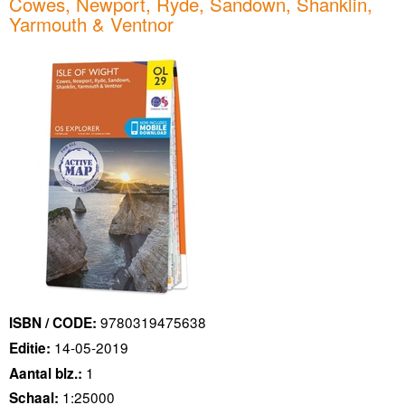
Cowes, Newport, Ryde, Sandown, Shanklin,
Yarmouth & Ventnor
9780319475638
ISBN / CODE:
14-05-2019
Editie:
1
Aantal blz.:
1:25000
Schaal: