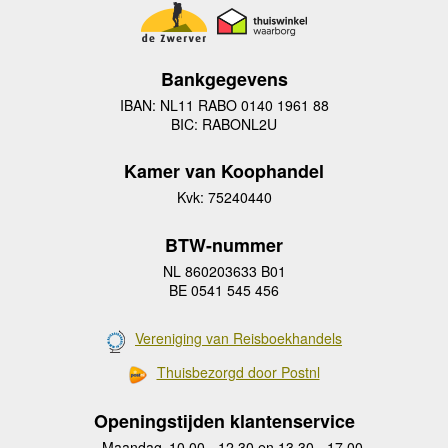
Bankgegevens
IBAN: NL11 RABO 0140 1961 88
BIC: RABONL2U
Kamer van Koophandel
Kvk: 75240440
BTW-nummer
NL 860203633 B01
BE 0541 545 456
Vereniging van Reisboekhandels
Thuisbezorgd door Postnl
Openingstijden klantenservice
Maandag
10.00 - 12.30 en 13.30 - 17.00