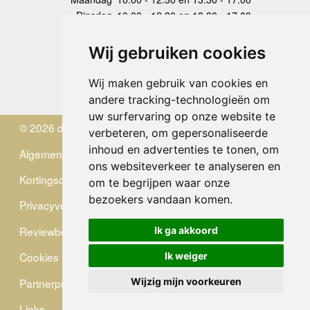
Dinsdag
10.00 - 12.30 en 13.30 - 17.00
Woensdag
10.00 - 12.30 en 13.30 - 17.00
Donderdag
10.00 - 12.30 en 13.30 - 17.00
Wij gebruiken cookies
Vrijdag
10.00 - 12.30 en 13.30 - 17.00
Zaterdag
gesloten
Wij maken gebruik van cookies en
Zondag
gesloten
andere tracking-technologieën om
uw surfervaring op onze website te
© 2026 de Zwerver
verbeteren, om gepersonaliseerde
inhoud en advertenties te tonen, om
Algemene Voorwaarden
ons websiteverkeer te analyseren en
Kortingscode
om te begrijpen waar onze
bezoekers vandaan komen.
Privacyverklaring
Reviewbeleid
Ik ga akkoord
Cookies
Ik weiger
Partnerprogramma
Wijzig mijn voorkeuren
Links