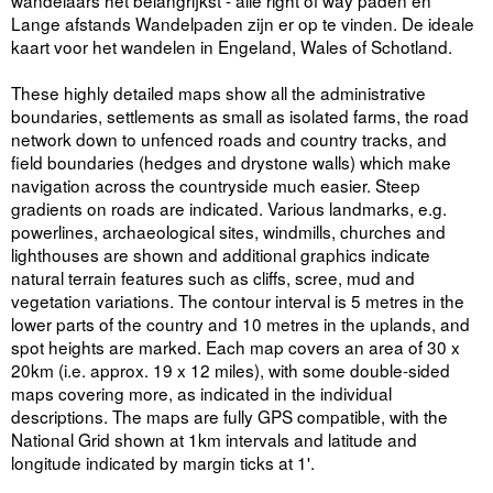
wandelaars het belangrijkst - alle right of way paden en
Lange afstands Wandelpaden zijn er op te vinden. De ideale
kaart voor het wandelen in Engeland, Wales of Schotland.
These highly detailed maps show all the administrative
boundaries, settlements as small as isolated farms, the road
network down to unfenced roads and country tracks, and
field boundaries (hedges and drystone walls) which make
navigation across the countryside much easier. Steep
gradients on roads are indicated. Various landmarks, e.g.
powerlines, archaeological sites, windmills, churches and
lighthouses are shown and additional graphics indicate
natural terrain features such as cliffs, scree, mud and
vegetation variations. The contour interval is 5 metres in the
lower parts of the country and 10 metres in the uplands, and
spot heights are marked. Each map covers an area of 30 x
20km (i.e. approx. 19 x 12 miles), with some double-sided
maps covering more, as indicated in the individual
descriptions. The maps are fully GPS compatible, with the
National Grid shown at 1km intervals and latitude and
longitude indicated by margin ticks at 1'.