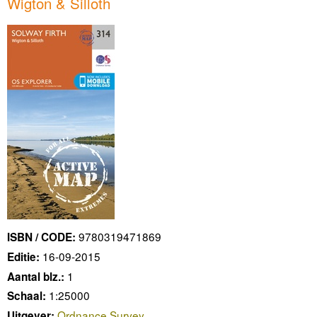
Wigton & Silloth
9780319471869
ISBN / CODE:
16-09-2015
Editie:
1
Aantal blz.:
1:25000
Schaal:
Ordnance Survey
Uitgever: