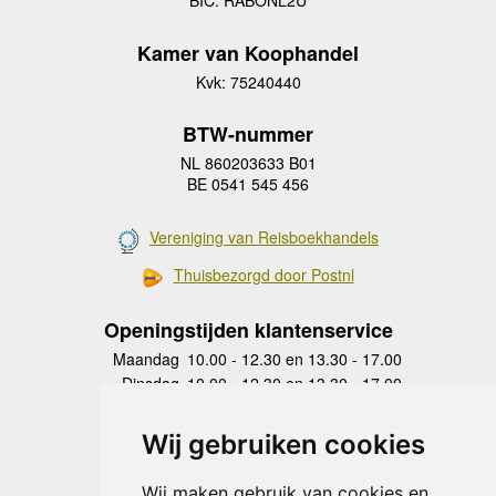
BIC: RABONL2U
Kamer van Koophandel
Kvk: 75240440
BTW-nummer
NL 860203633 B01
BE 0541 545 456
Vereniging van Reisboekhandels
Thuisbezorgd door Postnl
Openingstijden klantenservice
Maandag
10.00 - 12.30 en 13.30 - 17.00
Dinsdag
10.00 - 12.30 en 13.30 - 17.00
Woensdag
10.00 - 12.30 en 13.30 - 17.00
Donderdag
10.00 - 12.30 en 13.30 - 17.00
Wij gebruiken cookies
Vrijdag
10.00 - 12.30 en 13.30 - 17.00
Zaterdag
gesloten
Wij maken gebruik van cookies en