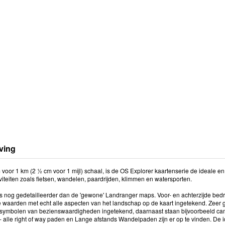
ving
m voor 1 km (2 ½ cm voor 1 mijl) schaal, is de OS Explorer kaartenserie de ideale 
viteiten zoals fietsen, wandelen, paardrijden, klimmen en watersporten.
is nog gedetailleerder dan de 'gewone' Landranger maps. Voor- en achterzijde be
 waarden met echt alle aspecten van het landschap op de kaart ingetekend. Zeer g
e symbolen van bezienswaardigheden ingetekend, daarnaast staan bijvoorbeeld ca
 - alle right of way paden en Lange afstands Wandelpaden zijn er op te vinden. De