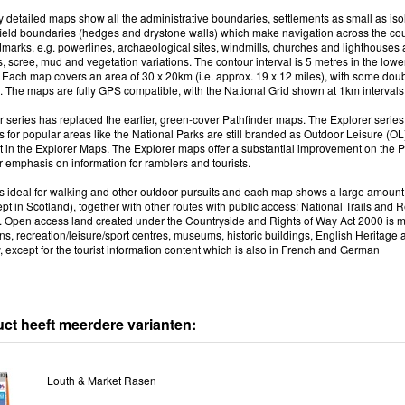
y detailed maps show all the administrative boundaries, settlements as small as is
 field boundaries (hedges and drystone walls) which make navigation across the cou
marks, e.g. powerlines, archaeological sites, windmills, churches and lighthouses a
fs, scree, mud and vegetation variations. The contour interval is 5 metres in the low
Each map covers an area of 30 x 20km (i.e. approx. 19 x 12 miles), with some doub
. The maps are fully GPS compatible, with the National Grid shown at 1km intervals a
 series has replaced the earlier, green-cover Pathfinder maps. The Explorer serie
for popular areas like the National Parks are still branded as Outdoor Leisure (OL)
 in the Explorer Maps. The Explorer maps offer a substantial improvement on the Pat
 emphasis on information for ramblers and tourists.
is ideal for walking and other outdoor pursuits and each map shows a large amount of
t in Scotland), together with other routes with public access: National Trails and 
s. Open access land created under the Countryside and Rights of Way Act 2000 is m
ns, recreation/leisure/sport centres, museums, historic buildings, English Heritage a
, except for the tourist information content which is also in French and German
uct heeft meerdere varianten:
Louth & Market Rasen