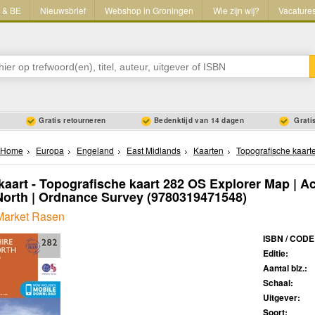
L & BE
Nieuwsbrief
Webshop in Groningen
Wie zijn wij?
Vacature
Gratis retourneren
Bedenktijd van 14 dagen
Gratis
Home
Europa
Engeland
East Midlands
Kaarten
Topografische kaart
aart - Topografische kaart 282 OS Explorer Map | Ac
orth | Ordnance Survey
(9780319471548)
Market Rasen
ISBN / CODE
Editie:
Aantal blz.:
Schaal:
Uitgever:
Soort: