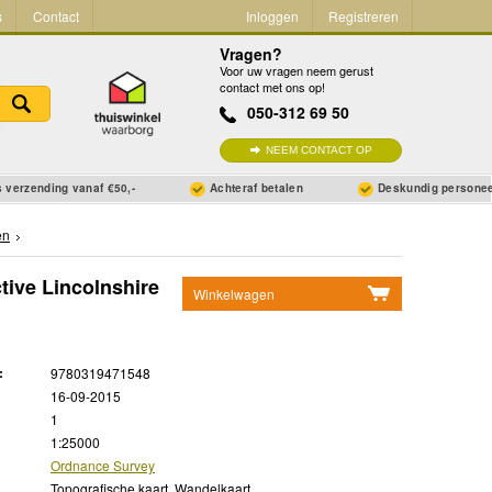
s
Contact
Inloggen
Registreren
Vragen?
Voor uw vragen neem gerust
contact met ons op!
050-312 69 50
NEEM CONTACT OP
 verzending vanaf €50,-
Achteraf betalen
Deskundig persone
en
tive Lincolnshire
Winkelwagen
Geen items in winkelwagen
Ga naar winkelwagen
:
9780319471548
16-09-2015
1
1:25000
Ordnance Survey
Topografische kaart, Wandelkaart