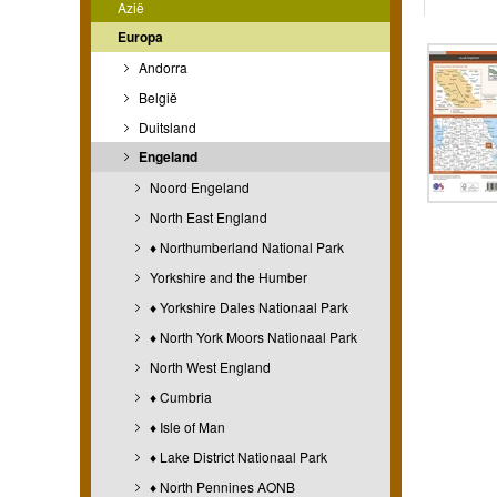
Azië
Europa
Andorra
België
Duitsland
Engeland
Noord Engeland
North East England
♦ Northumberland National Park
Yorkshire and the Humber
♦ Yorkshire Dales Nationaal Park
♦ North York Moors Nationaal Park
North West England
♦ Cumbria
♦ Isle of Man
♦ Lake District Nationaal Park
♦ North Pennines AONB