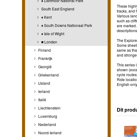
♦ Dartmoor National Park
These highl
South East England
tracks, and
Various land
♦ Kent
such as clif
♦ South Downs Nationaal Park
are marked. 
descriptions
♦ Isle of Wight
The Explorer
■ Londen
Some sheets 
Finland
same as that
and stronger
Frankrijk
This series 
Georgië
shown (excep
cycle route
Griekenland
Ride locatio
IJsland
English only
Ierland
Italië
Liechtenstein
Dit prod
Luxemburg
Nederland
Noord-Ierland