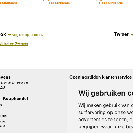
t Midlands
East Midlands
East Midlands
ook
Twitter
Volg ons op facebook
inkel de Zwerver
evens
Openingstijden klantenservice
RABO 0140 1961 88
Maandag
10.00 - 12.30 en 13
L2U
Dinsdag
10.00 - 12.30 en 13
Wij gebruiken c
Woensdag
10.00 - 12.30 en 13
n Koophandel
Donderdag
10.00 - 12.30 en 13
Vrijdag
10.00 - 12.30 en 13
40
Wij maken gebruik van 
Zaterdag
gesloten
surfervaring op onze we
Zondag
gesloten
mer
advertenties te tonen, 
3 B01
begrijpen waar onze be
 456