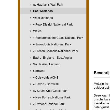
🥾 Hadrian's Wall Path
East Midlands
West Midlands
♦ Peak District Nationaal Park
Wales
♦ Pembrokeshire Coast National Park
♦ Snowdonia Nationaal Park
♦ Brecon Beacons Nationaal Park
East of England - East Anglia
South West England
Cornwall
Beschrij
♦ Cotswolds AONB
Met zijn 4c
♦ Devon - Cornwall
outdoor-acti
🥾 South West Coast Path
Deze kaart 
♦ New Forrest National Park
onschatbare
toeristisch
♦ Exmoor National Park
belangrijkst