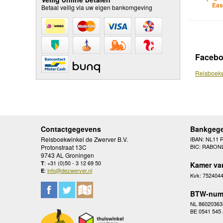
Eas
Betaal veilig via uw eigen bankomgeving
Faceb
Reisboekw
Contactgegevens
Bankgeg
Reisboekwinkel de Zwerver B.V.
IBAN: NL11 
BIC: RABON
Protonstraat 13C
9743 AL Groningen
: +31 (0)50 - 3 12 69 50
T
Kamer va
:
info@dezwerver.nl
E
Kvk: 752404
BTW-num
NL 86020363
BE 0541 545