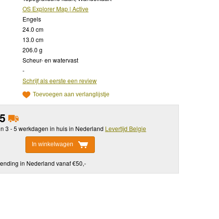
OS Explorer Map | Active
Engels
24.0 cm
13.0 cm
206.0 g
Scheur- en watervast
-
Schrijf als eerste een review
Toevoegen aan verlanglijstje
95
in 3 - 5 werkdagen in huis in Nederland
Levertijd Belgie
In winkelwagen
ending in Nederland vanaf €50,-