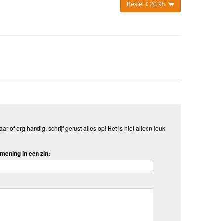
Bestel € 20,95
aar of erg handig: schrijf gerust alles op! Het is niet alleen leuk
mening in een zin: