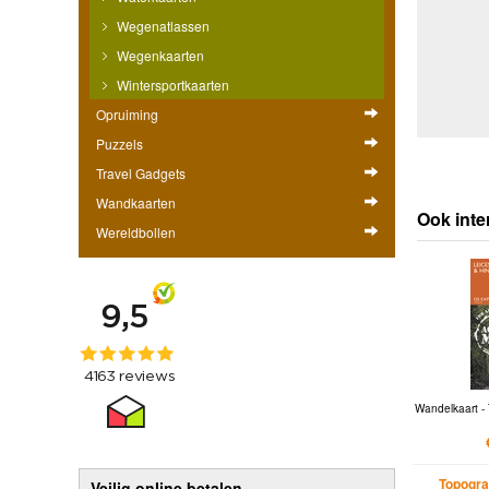
Wegenatlassen
Wegenkaarten
Wintersportkaarten
Opruiming
Puzzels
Travel Gadgets
Wandkaarten
Ook inte
Wereldbollen
Wandelkaart - 
Topogra
Veilig online betalen