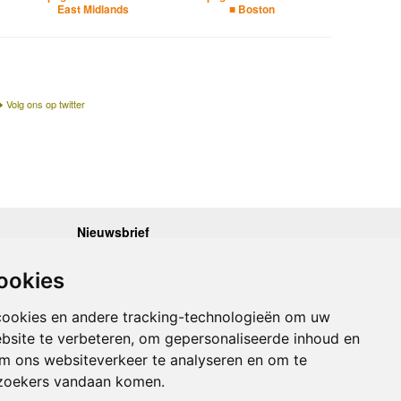
East Midlands
■ Boston
Volg ons op twitter
Nieuwsbrief
.30 - 17.00
Op de hoogte blijven van nieuwe reisgidsen,
travelgadgets en kaarten? Geef u op voor onze
.30 - 17.00
ookies
nieuwsbrief. U ontvangt de nieuwsbrief 1x per maand.
.30 - 17.00
.30 - 17.00
Bekijk hier onze laatste nieuwsbrief:
.30 - 17.00
cookies en andere tracking-technologieën om uw
Onze laatste Nieuwsbrief
bsite te verbeteren, om gepersonaliseerde inhoud en
om ons websiteverkeer te analyseren en om te
Inschrijven
zoekers vandaan komen.