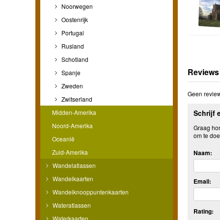
Noorwegen
Oostenrijk
Portugal
Rusland
Schotland
Reviews
Spanje
Zweden
Geen review
Zwitserland
Midden-Amerika
Schrijf 
Noord-Amerika
Graag hore
om te doe
Oceanië
Zuid-Amerika
Naam:
Wandelatlassen
Wandelkaarten
Email:
Wandelknooppuntenkaarten
Wateratlassen
Rating:
Waterkaarten