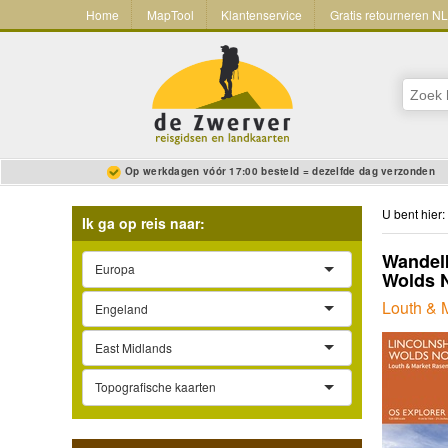
Home
MapTool
Klantenservice
Gratis retourneren N
Op werkdagen vóór 17:00 besteld = dezelfde dag verzonden
U bent hier:
Ik ga op reis naar:
Wandelk
Europa
Wolds N
Louth & 
Engeland
East Midlands
Topografische kaarten