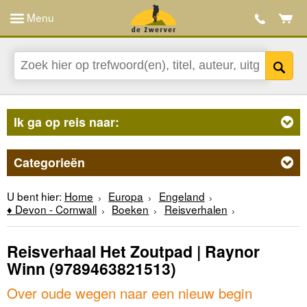
Menu
Ik ga op reis naar:
Categorieën
U bent hier:
Home
Europa
Engeland
♦ Devon - Cornwall
Boeken
Reisverhalen
Reisverhaal Het Zoutpad | Raynor
Winn
(9789463821513)
Over oude wegen naar een nieuw begin