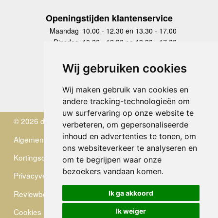
Openingstijden klantenservice
Maandag
10.00 - 12.30 en 13.30 - 17.00
Dinsdag
10.00 - 12.30 en 13.30 - 17.00
Woensdag
10.00 - 12.30 en 13.30 - 17.00
Donderdag
10.00 - 12.30 en 13.30 - 17.00
Wij gebruiken cookies
Vrijdag
10.00 - 12.30 en 13.30 - 17.00
Zaterdag
gesloten
Wij maken gebruik van cookies en
Zondag
gesloten
andere tracking-technologieën om
uw surfervaring op onze website te
© 2026 de Zwerver
verbeteren, om gepersonaliseerde
inhoud en advertenties te tonen, om
Algemene Voorwaarden
ons websiteverkeer te analyseren en
Kortingscode
om te begrijpen waar onze
bezoekers vandaan komen.
Privacyverklaring
Reviewbeleid
Ik ga akkoord
Cookies
Ik weiger