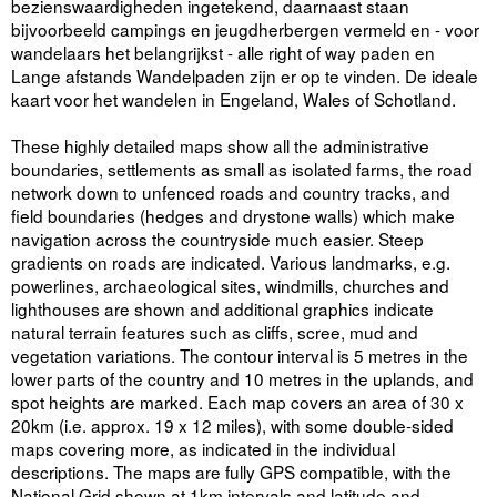
bezienswaardigheden ingetekend, daarnaast staan
bijvoorbeeld campings en jeugdherbergen vermeld en - voor
wandelaars het belangrijkst - alle right of way paden en
Lange afstands Wandelpaden zijn er op te vinden. De ideale
kaart voor het wandelen in Engeland, Wales of Schotland.
These highly detailed maps show all the administrative
boundaries, settlements as small as isolated farms, the road
network down to unfenced roads and country tracks, and
field boundaries (hedges and drystone walls) which make
navigation across the countryside much easier. Steep
gradients on roads are indicated. Various landmarks, e.g.
powerlines, archaeological sites, windmills, churches and
lighthouses are shown and additional graphics indicate
natural terrain features such as cliffs, scree, mud and
vegetation variations. The contour interval is 5 metres in the
lower parts of the country and 10 metres in the uplands, and
spot heights are marked. Each map covers an area of 30 x
20km (i.e. approx. 19 x 12 miles), with some double-sided
maps covering more, as indicated in the individual
descriptions. The maps are fully GPS compatible, with the
National Grid shown at 1km intervals and latitude and