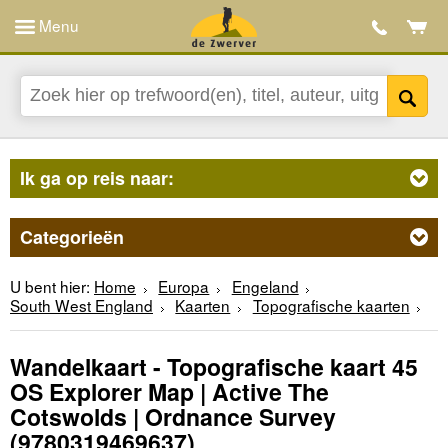
Menu
Ik ga op reis naar:
Categorieën
U bent hier:
Home
Europa
Engeland
South West England
Kaarten
Topografische kaarten
Wandelkaart - Topografische kaart 45
OS Explorer Map | Active The
Cotswolds | Ordnance Survey
(9780319469637)