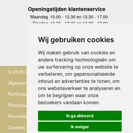
Openingstijden klantenservice
Maandag
10.00 - 12.30 en 13.30 - 17.00
Dinsdag
10.00 - 12.30 en 13.30 - 17.00
Woensdag
10.00 - 12.30 en 13.30 - 17.00
Donderdag
10.00 - 12.30 en 13.30 - 17.00
Wij gebruiken cookies
Vrijdag
10.00 - 12.30 en 13.30 - 17.00
Zaterdag
gesloten
Wij maken gebruik van cookies en
Zondag
gesloten
andere tracking-technologieën om
uw surfervaring op onze website te
© 2026 de Zwerver
verbeteren, om gepersonaliseerde
inhoud en advertenties te tonen, om
Algemene Voorwaarden
ons websiteverkeer te analyseren en
Kortingscode
om te begrijpen waar onze
bezoekers vandaan komen.
Privacyverklaring
Reviewbeleid
Ik ga akkoord
Cookies
Ik weiger