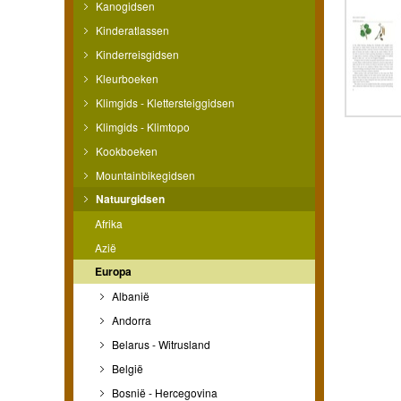
Kanogidsen
Kinderatlassen
Kinderreisgidsen
Kleurboeken
Klimgids - Klettersteiggidsen
Klimgids - Klimtopo
Kookboeken
Mountainbikegidsen
Natuurgidsen
Afrika
Azië
Europa
Albanië
Andorra
Belarus - Witrusland
België
Bosnië - Hercegovina