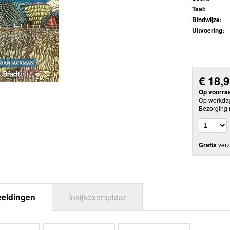
Taal:
Bindwijze:
Uitvoering:
€
18,
Op voorra
Op werkdag
Bezorging 
Gratis
verz
eeldingen
Inkijkexemplaar