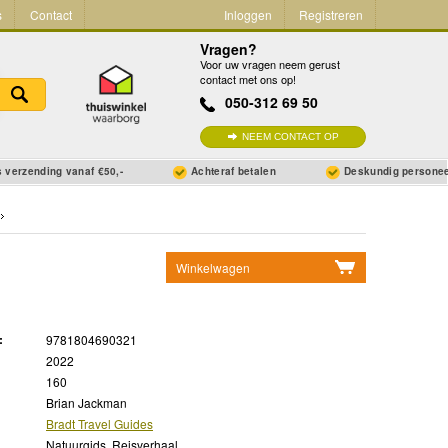
s
Contact
Inloggen
Registreren
Vragen?
Voor uw vragen neem gerust
contact met ons op!
050-312 69 50
NEEM CONTACT OP
 verzending vanaf €50,-
Achteraf betalen
Deskundig persone
Winkelwagen
Geen items in winkelwagen
Ga naar winkelwagen
:
9781804690321
2022
160
Brian Jackman
Bradt Travel Guides
Natuurgids, Reisverhaal