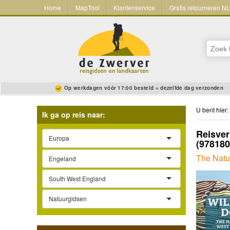
Home
MapTool
Klantenservice
Gratis retourneren N
Op werkdagen vóór 17:00 besteld = dezelfde dag verzonden
U bent hier:
Ik ga op reis naar:
Reisver
Europa
(97818
The Natu
Engeland
South West England
Natuurgidsen