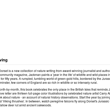
ving
Dorset is a new collection of nature writing from award-winning journalist and aut
 community magazine, Jackman paints a 'year in the life' of wildlife and wild place
 for fifty years. A rumpled, tumbling world of green-gold hills, bordered by the Jur
minster, few corners of England are so rich in wildlife or so intensely rural.
th-by-month, this book celebrates the only place in the British Isles that reminds
ve letter are thirteen full-page color illustrations by celebrated nature artist Carry
ok about nature - an account of natural history observations. Start the year by joini
d 'Viking thrushes'. In between, watch peregrine falcons fly along Dorset's Juras
 fallow deer rut amid ancient oakwoods.