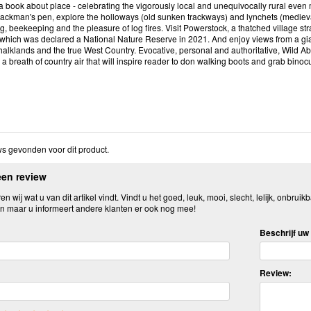
 a book about place - celebrating the vigorously local and unequivocally rural even
 Jackman's pen, explore the holloways (old sunken trackways) and lynchets (medieva
, beekeeping and the pleasure of log fires. Visit Powerstock, a thatched village str
, which was declared a National Nature Reserve in 2021. And enjoy views from a gia
alklands and the true West Country. Evocative, personal and authoritative, Wild Abou
a breath of country air that will inspire reader to don walking boots and grab binocula
s gevonden voor dit product.
een review
n wij wat u van dit artikel vindt. Vindt u het goed, leuk, mooi, slecht, lelijk, onbruikb
n maar u informeert andere klanten er ook nog mee!
Beschrijf uw 
Review: