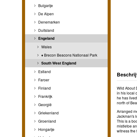
Bulgarije
De Alpen
Denemarken
Duitsland
Engeland
Wales
♦ Brecon Beacons Nationaal Park
South West England
Estland
Beschrij
Faroer
Finland
Wild About 
in his local
Frankrijk
he has lived
north of Bea
Georgië
Arranged mon
Griekenland
Jackman's lo
Groenland
This is a bo
mistletoe an
Hongarije
witness the