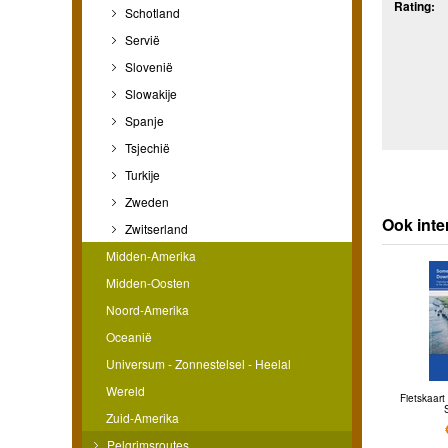
Rating:
Schotland
Servië
Slovenië
Slowakije
Spanje
Tsjechië
Turkije
Zweden
Ook int
Zwitserland
Midden-Amerika
Midden-Oosten
Noord-Amerika
Oceanië
Universum - Zonnestelsel - Heelal
Wereld
Fietskaar
Zuid-Amerika
Pelgrimsroutes