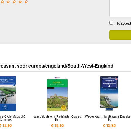
☆
☆
☆
☆
☆
Ik accep
eressant voor europa/engeland/South-West-England
t 03 Cycle Maps UK
Wandelgids 011 Pathfinder Guides
Wegenkaart - landkaart 3 Engela
Somerset
Dor
Zu
€ 12,95
€ 18,95
€ 15,95