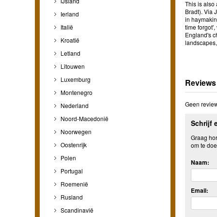
IJsland
This is also
Bradt). Via
Ierland
in haymaking
Italië
time forgot'
England's ch
Kroatië
landscapes, 
Letland
Litouwen
Luxemburg
Reviews
Montenegro
Geen review
Nederland
Noord-Macedonië
Schrijf 
Noorwegen
Graag hore
Oostenrijk
om te doe
Polen
Naam:
Portugal
Roemenië
Email:
Rusland
Scandinavië