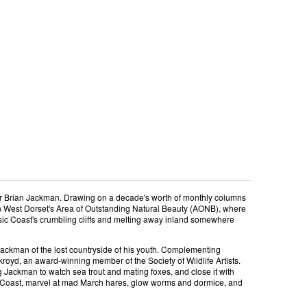
hor Brian Jackman. Drawing on a decade's worth of monthly columns
s in West Dorset's Area of Outstanding Natural Beauty (AONB), where
assic Coast's crumbling cliffs and melting away inland somewhere
 Jackman of the lost countryside of his youth. Complementing
 Akroyd, an award-winning member of the Society of Wildlife Artists.
ng Jackman to watch sea trout and mating foxes, and close it with
sic Coast, marvel at mad March hares, glow worms and dormice, and