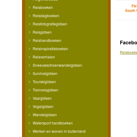
Fi
Reisboeken
South 
Reisdagboeken
Reisfotografiegidsen
Reisgidsen
Reishandboeken
Faceb
Reisinspiratieboeken
Reisboekw
Reisverhalen
Sneeuwschoenwandelgidsen
Survivalgidsen
Tourskigidsen
Treinreisgidsen
Vaargidsen
Vogelgidsen
Wandelgidsen
Watersport handboeken
Werken en wonen in buitenland