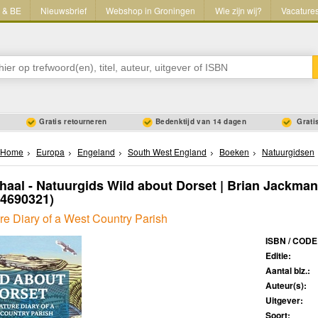
L & BE
Nieuwsbrief
Webshop in Groningen
Wie zijn wij?
Vacature
Gratis retourneren
Bedenktijd van 14 dagen
Gratis
Home
Europa
Engeland
South West England
Boeken
Natuurgidsen
haal - Natuurgids Wild about Dorset | Brian Jackman
04690321)
re Diary of a West Country Parish
ISBN / CODE
Editie:
Aantal blz.:
Auteur(s):
Uitgever:
Soort: