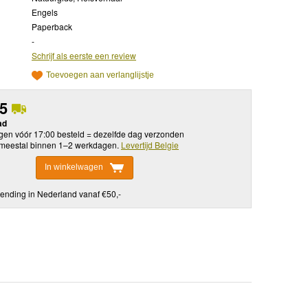
Engels
Paperback
-
Schrijf als eerste een review
Toevoegen aan verlanglijstje
95
ad
en vóór 17:00 besteld = dezelfde dag verzonden
meestal binnen 1–2 werkdagen.
Levertijd Belgie
In winkelwagen
ending in Nederland vanaf €50,-