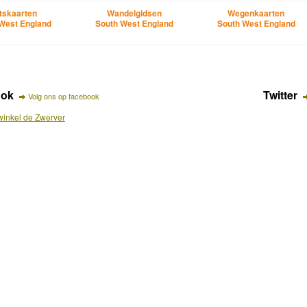
etskaarten
Wandelgidsen
Wegenkaarten
West England
South West England
South West England
ook
Twitter
Volg ons op facebook
inkel de Zwerver