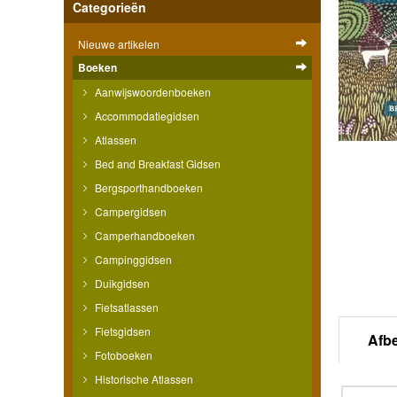
Categorieën
Nieuwe artikelen
Boeken
Aanwijswoordenboeken
Accommodatiegidsen
Atlassen
Bed and Breakfast Gidsen
Bergsporthandboeken
Campergidsen
Camperhandboeken
Campinggidsen
Duikgidsen
Fietsatlassen
Fietsgidsen
Afb
Fotoboeken
Historische Atlassen