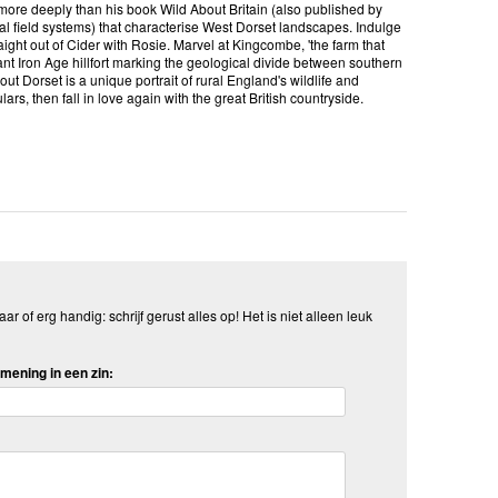
 more deeply than his book Wild About Britain (also published by
l field systems) that characterise West Dorset landscapes. Indulge
aight out of Cider with Rosie. Marvel at Kingcombe, 'the farm that
nt Iron Age hillfort marking the geological divide between southern
t Dorset is a unique portrait of rural England's wildlife and
rs, then fall in love again with the great British countryside.
aar of erg handig: schrijf gerust alles op! Het is niet alleen leuk
mening in een zin: