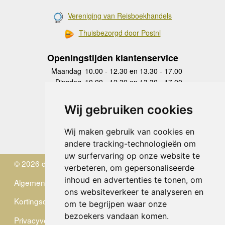
Vereniging van Reisboekhandels
Thuisbezorgd door Postnl
Openingstijden klantenservice
Maandag
10.00 - 12.30 en 13.30 - 17.00
Dinsdag
10.00 - 12.30 en 13.30 - 17.00
Woensdag
10.00 - 12.30 en 13.30 - 17.00
Donderdag
10.00 - 12.30 en 13.30 - 17.00
Wij gebruiken cookies
Vrijdag
10.00 - 12.30 en 13.30 - 17.00
Zaterdag
gesloten
Wij maken gebruik van cookies en
Zondag
gesloten
andere tracking-technologieën om
uw surfervaring op onze website te
© 2026 de Zwerver
verbeteren, om gepersonaliseerde
inhoud en advertenties te tonen, om
Algemene Voorwaarden
ons websiteverkeer te analyseren en
Kortingscode
om te begrijpen waar onze
bezoekers vandaan komen.
Privacyverklaring