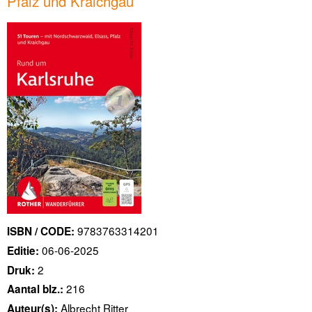
Pfalz und Kraichgau
9783763314201
ISBN / CODE:
06-06-2025
Editie:
2
Druk:
216
Aantal blz.:
Albrecht Ritter
Auteur(s):