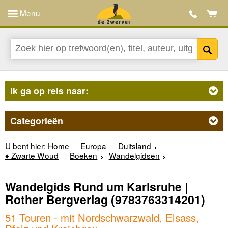
Menu
Ik ga op reis naar:
Categorieën
U bent hier:
Home
Europa
Duitsland
♦ Zwarte Woud
Boeken
Wandelgidsen
Wandelgids Rund um Karlsruhe |
Rother Bergverlag
(9783763314201)
51 Touren - mit Nordschwarzwald, Elsass,