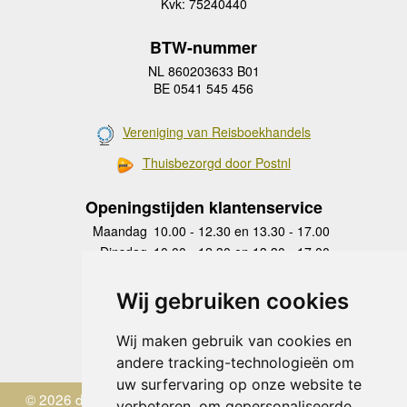
Kvk: 75240440
BTW-nummer
NL 860203633 B01
BE 0541 545 456
Vereniging van Reisboekhandels
Thuisbezorgd door Postnl
Openingstijden klantenservice
Maandag
10.00 - 12.30 en 13.30 - 17.00
Dinsdag
10.00 - 12.30 en 13.30 - 17.00
Woensdag
10.00 - 12.30 en 13.30 - 17.00
Donderdag
10.00 - 12.30 en 13.30 - 17.00
Wij gebruiken cookies
Vrijdag
10.00 - 12.30 en 13.30 - 17.00
Zaterdag
gesloten
Wij maken gebruik van cookies en
Zondag
gesloten
andere tracking-technologieën om
uw surfervaring op onze website te
© 2026 de Zwerver
verbeteren, om gepersonaliseerde