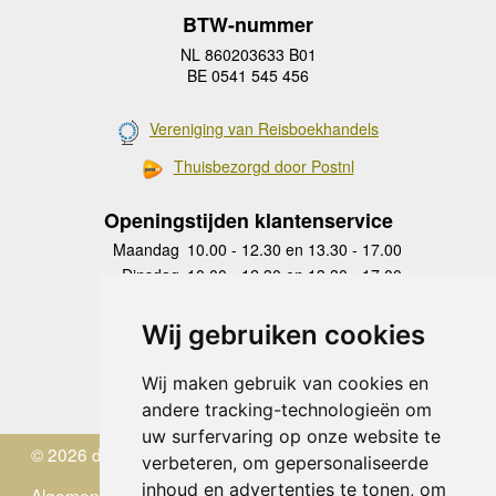
BTW-nummer
NL 860203633 B01
BE 0541 545 456
Vereniging van Reisboekhandels
Thuisbezorgd door Postnl
Openingstijden klantenservice
Maandag
10.00 - 12.30 en 13.30 - 17.00
Dinsdag
10.00 - 12.30 en 13.30 - 17.00
Woensdag
10.00 - 12.30 en 13.30 - 17.00
Donderdag
10.00 - 12.30 en 13.30 - 17.00
Wij gebruiken cookies
Vrijdag
10.00 - 12.30 en 13.30 - 17.00
Zaterdag
gesloten
Wij maken gebruik van cookies en
Zondag
gesloten
andere tracking-technologieën om
uw surfervaring op onze website te
© 2026 de Zwerver
verbeteren, om gepersonaliseerde
inhoud en advertenties te tonen, om
Algemene Voorwaarden