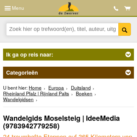
Menu
Ik ga op reis naar:
Categorieën
U bent hier:
Home
Europa
Duitsland
Rheinland Pfalz | Rijnland Palts
Boeken
Wandelgidsen
Wandelgids Moselsteig | IdeeMedia
(9783942779258)
24 traumhafte Etappen auf 365 Kilometern von