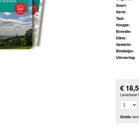
Soort:
Serie:
Taal:
Hoogte:
Breedte:
Dikte:
Gewicht:
Bindwijze:
Uitvoering:
€
18,
Leverbaar 
Gratis
verz