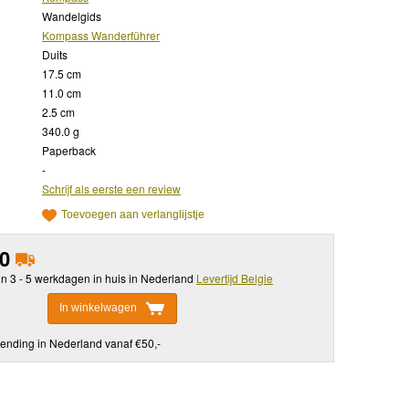
Wandelgids
Kompass Wanderführer
Duits
17.5 cm
11.0 cm
2.5 cm
340.0 g
Paperback
-
Schrijf als eerste een review
Toevoegen aan verlanglijstje
50
in 3 - 5 werkdagen in huis in Nederland
Levertijd Belgie
In winkelwagen
ending in Nederland vanaf €50,-