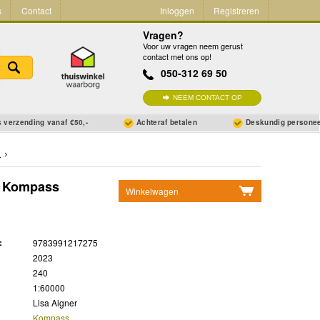
s
Contact
Inloggen
Registreren
Vragen?
Voor uw vragen neem gerust
contact met ons op!
050-312 69 50
NEEM CONTACT OP
 verzending vanaf €50,-
Achteraf betalen
Deskundig persone
n
| Kompass
Winkelwagen
Geen items in winkelwagen
Ga naar winkelwagen
:
9783991217275
2023
240
1:60000
Lisa Aigner
Kompass