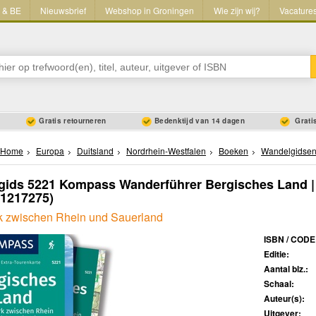
L & BE
Nieuwsbrief
Webshop in Groningen
Wie zijn wij?
Vacature
Gratis retourneren
Bedenktijd van 14 dagen
Gratis
Home
Europa
Duitsland
Nordrhein-Westfalen
Boeken
Wandelgidse
gids 5221 Kompass Wanderführer Bergisches Land 
91217275)
k zwischen Rhein und Sauerland
ISBN / CODE
Editie:
Aantal blz.:
Schaal:
Auteur(s):
Uitgever: