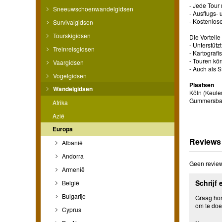
- Jede Tour
Sneeuwschoenwandelgidsen
- Ausflugs-
- Kostenlos
Survivalgidsen
Tourskigidsen
Die Vorteile
- Unterstüt
Treinreisgidsen
- Kartograf
- Touren kö
Vaargidsen
- Auch als 
Vogelgidsen
Plaatsen
Wandelgidsen
Köln (Keule
Gummersbach
Afrika
Azië
Europa
Reviews
Albanië
Andorra
Geen review
Armenië
Schrijf 
België
Bulgarije
Graag hore
om te doe
Cyprus