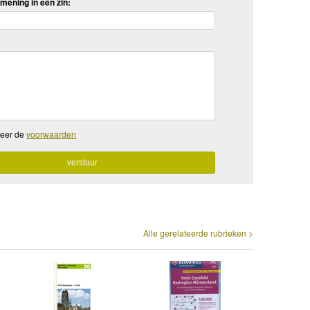
mening in een zin:
teer de
voorwaarden
Alle gerelateerde rubrieken >