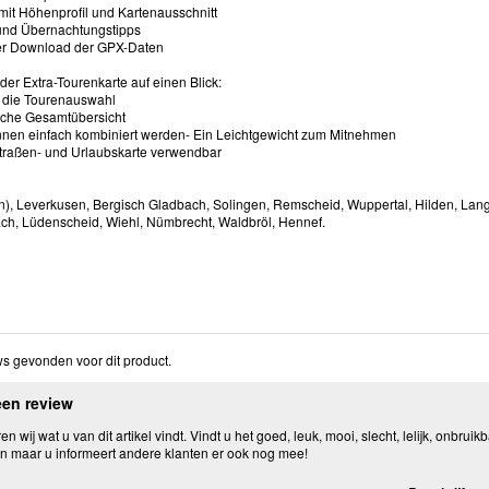
 mit Höhenprofil und Kartenausschnitt
 und Übernachtungstipps
er Download der GPX-Daten
 der Extra-Tourenkarte auf einen Blick:
zt die Tourenauswahl
ische Gesamtübersicht
nnen einfach kombiniert werden- Ein Leichtgewicht zum Mitnehmen
Straßen- und Urlaubskarte verwendbar
n), Leverkusen, Bergisch Gladbach, Solingen, Remscheid, Wuppertal, Hilden, Lan
, Lüdenscheid, Wiehl, Nümbrecht, Waldbröl, Hennef.
s gevonden voor dit product.
een review
n wij wat u van dit artikel vindt. Vindt u het goed, leuk, mooi, slecht, lelijk, onbruikb
n maar u informeert andere klanten er ook nog mee!