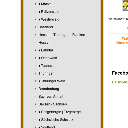
♦ Moezel
♦ Pfälzerwald
♦ Westerwald
Waterkaart 2 D
Saarland
Hessen - Thuringen - Franken
Wat
Hessen
Nordrh
♦ Lahntal
♦ Odenwald
♦ Taunus
Faceb
Thüringen
♦ Thüringer Wald
Reisboekw
Brandenburg
Sachsen Anhalt
Saksen - Sachsen
♦ Ertsgebergte | Erzgebirge
♦ Sächsische Schweiz
♦ Vogtland