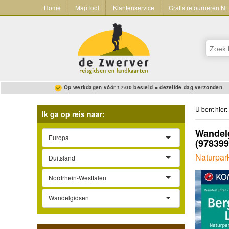
Home
MapTool
Klantenservice
Gratis retourneren N
Op werkdagen vóór 17:00 besteld = dezelfde dag verzonden
U bent hier:
Ik ga op reis naar:
Wandel
Europa
(97839
Naturpar
Duitsland
Nordrhein-Westfalen
Wandelgidsen