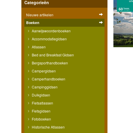
Categorieën
Nieuwe artikelen
Boeken
Aanwijswoordenboeken
Accommodatiegidsen
Atlassen
Bed and Breakfast Gidsen
Bergsporthandboeken
Campergidsen
Camperhandboeken
Campinggidsen
Duikgidsen
Fietsatlassen
Fietsgidsen
Fotoboeken
Historische Atlassen