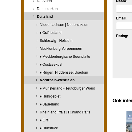
De Alpen
Naam:
Denemarken
Duitsland
Email:
Niedersachsen | Nedersaksen
♦ Ostfriesland
Rating:
Schleswig - Holstein
Mecklenburg Vorpommern
♦ Mecklenburgische Seenplatte
♦ Oostzeekust
♦ Rügen, Hiddensee, Usedom
Nordrhein-Westfalen
♦ Munsterland - Teutoburger Woud
♦ Ruhrgebiet
Ook inte
♦ Sauerland
Rheinland Pfalz | Rijnland Palts
♦ Eifel
♦ Hunsrück