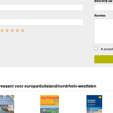
Beschrijf uw 
Review:
☆
☆
☆
☆
☆
Ik accep
ressant voor europa/duitsland/nordrhein-westfalen