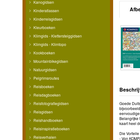
Kanogidsen
Afb
Kinderatlassen
Kinderreisgidsen
Kleurboeken
Klimgids - Klettersteiggidsen
Klimgids - Klimtopo
Kookboeken
Mountainbikegidsen
Natuurgidsen
Pelgrimsroutes
Reisboeken
Beschrij
Reisdagboeken
Reisfotografiegidsen
Goede Duits
bijvoorbeel
Reisgidsen
eenvoudige 
Belangrijke
Reishandboeken
kaart heel d
Reisinspiratieboeken
Die Vorteile
Reisverhalen
- Von KOMP