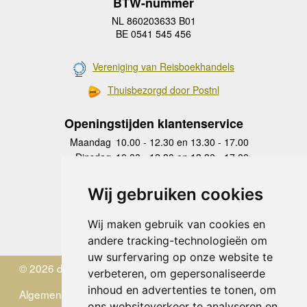
BTW-nummer
NL 860203633 B01
BE 0541 545 456
Vereniging van Reisboekhandels
Thuisbezorgd door Postnl
Openingstijden klantenservice
Maandag
10.00 - 12.30 en 13.30 - 17.00
Dinsdag
10.00 - 12.30 en 13.30 - 17.00
Woensdag
10.00 - 12.30 en 13.30 - 17.00
Donderdag
10.00 - 12.30 en 13.30 - 17.00
Wij gebruiken cookies
Vrijdag
10.00 - 12.30 en 13.30 - 17.00
Zaterdag
gesloten
Wij maken gebruik van cookies en
Zondag
gesloten
andere tracking-technologieën om
uw surfervaring op onze website te
© 2026 de Zwerver
verbeteren, om gepersonaliseerde
inhoud en advertenties te tonen, om
Algemene Voorwaarden
ons websiteverkeer te analyseren en