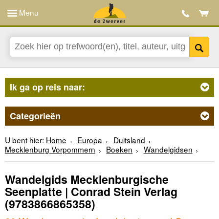
Menu
Ik ga op reis naar:
Categorieën
U bent hier:
Home
Europa
Duitsland
Mecklenburg Vorpommern
Boeken
Wandelgidsen
Wandelgids Mecklenburgische
Seenplatte | Conrad Stein Verlag
(9783866865358)