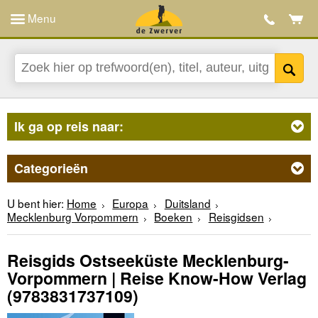
Menu
Ik ga op reis naar:
Categorieën
U bent hier:
Home
Europa
Duitsland
Mecklenburg Vorpommern
Boeken
Reisgidsen
Reisgids Ostseeküste Mecklenburg-
Vorpommern | Reise Know-How Verlag
(9783831737109)