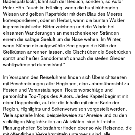
Badespaß lockt, lohnt sich der Besuch, sondern, so Autor
Peter Höh, "auch im Frühling, wenn die bunt blühenden
Wiesen und gelben Rapsfelder mit dem Blau des Meeres
korrespondieren, oder im Herbst, wenn die bunten Wälder
impressionistische Bilder zeichnen und die Winde bei
einsamen Wanderungen an menschenleeren Stränden
einem die salzige Seeluft um die Nase wehen. Im Winter,
wenn Stürme die aufgewühlte See gegen die Kliffe der
Steilküsten anrennen lassen, die Gischt über die Seebrücken
spritzt und heißer Sanddornsaft danach die steifen Glieder
wohligwärmend durchströmt."
Im Vorspann des Reiseführers finden sich Übersichtsseiten
mit Beschreibungen aller Regionen, eine Jahresübersicht zu
Festen und Veranstaltungen, Routenvorschläge und
persönliche Top-Tipps des Autors. Jedes Kapitel beginnt mit
einer Doppelseite, auf der die Inhalte mit einer Karte der
Region, Highlights und Seitenverweisen vorgestellt werden.
Viele spezielle Infos, beispielsweise zur Anreise und zu den
vielfältigen Möglichkeiten an Aktivitäten, sind hilfreiche
Planungshelfer. Selbstfahrer finden ebenso wie Reisende, die
mit öffentlichen Verkehrsmitteln unterwegs sind, alle