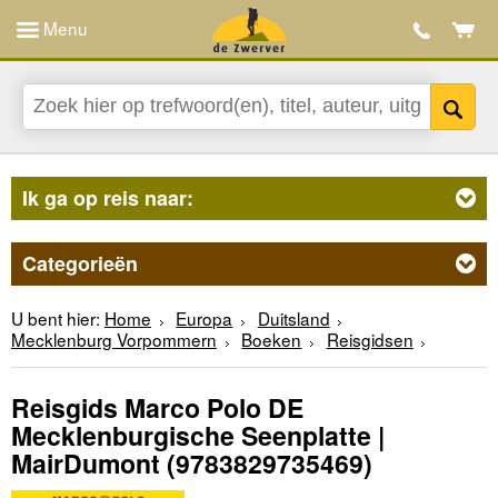
Menu
Ik ga op reis naar:
Categorieën
U bent hier:
Home
Europa
Duitsland
Mecklenburg Vorpommern
Boeken
Reisgidsen
Reisgids Marco Polo DE
Mecklenburgische Seenplatte |
MairDumont
(9783829735469)