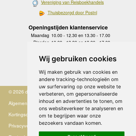
Vereniging van Reisboekhandels
Thuisbezorgd door Postnl
Openingstijden klantenservice
Maandag
10.00 - 12.30 en 13.30 - 17.00
Dinsdag
10.00 - 12.30 en 13.30 - 17.00
Woensdag
10.00 - 12.30 en 13.30 - 17.00
Donderdag
10.00 - 12.30 en 13.30 - 17.00
Wij gebruiken cookies
Vrijdag
10.00 - 12.30 en 13.30 - 17.00
Zaterdag
gesloten
Wij maken gebruik van cookies en
Zondag
gesloten
andere tracking-technologieën om
uw surfervaring op onze website te
© 2026 de Zwerver
verbeteren, om gepersonaliseerde
inhoud en advertenties te tonen, om
Algemene Voorwaarden
ons websiteverkeer te analyseren en
Kortingscode
om te begrijpen waar onze
bezoekers vandaan komen.
Privacyverklaring