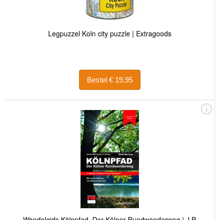
Legpuzzel Koln city puzzle | Extragoods
Bestel € 19,95
Wandelgids Kölnpfad. Der Kölner Rundwanderweg | J.P.