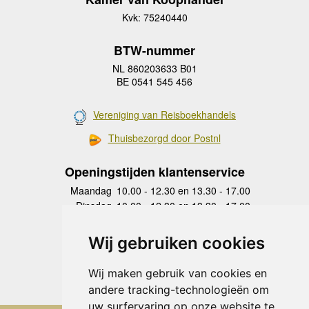
Kvk: 75240440
BTW-nummer
NL 860203633 B01
BE 0541 545 456
Vereniging van Reisboekhandels
Thuisbezorgd door Postnl
Openingstijden klantenservice
Maandag
10.00 - 12.30 en 13.30 - 17.00
Dinsdag
10.00 - 12.30 en 13.30 - 17.00
Woensdag
10.00 - 12.30 en 13.30 - 17.00
Donderdag
10.00 - 12.30 en 13.30 - 17.00
Wij gebruiken cookies
Vrijdag
10.00 - 12.30 en 13.30 - 17.00
Zaterdag
gesloten
Wij maken gebruik van cookies en
Zondag
gesloten
andere tracking-technologieën om
uw surfervaring op onze website te