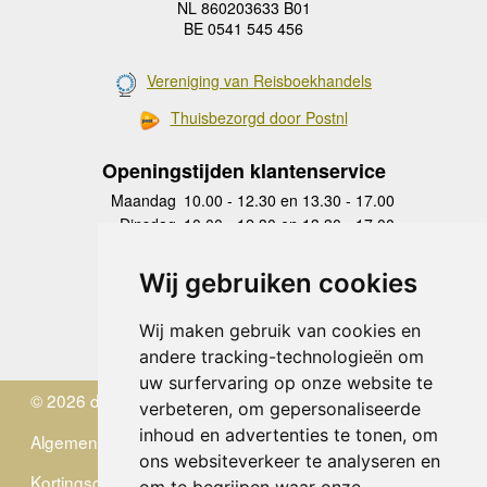
NL 860203633 B01
BE 0541 545 456
Vereniging van Reisboekhandels
Thuisbezorgd door Postnl
Openingstijden klantenservice
Maandag
10.00 - 12.30 en 13.30 - 17.00
Dinsdag
10.00 - 12.30 en 13.30 - 17.00
Woensdag
10.00 - 12.30 en 13.30 - 17.00
Donderdag
10.00 - 12.30 en 13.30 - 17.00
Wij gebruiken cookies
Vrijdag
10.00 - 12.30 en 13.30 - 17.00
Zaterdag
gesloten
Wij maken gebruik van cookies en
Zondag
gesloten
andere tracking-technologieën om
uw surfervaring op onze website te
© 2026 de Zwerver
verbeteren, om gepersonaliseerde
inhoud en advertenties te tonen, om
Algemene Voorwaarden
ons websiteverkeer te analyseren en
Kortingscode
om te begrijpen waar onze