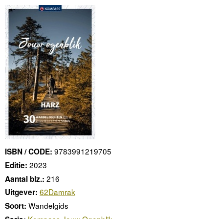
9783991219705
ISBN / CODE:
2023
Editie:
216
Aantal blz.:
62Damrak
Uitgever:
Wandelgids
Soort:
Kompass Jouw Ogenblik