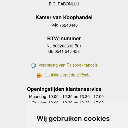
BIC: RABONL2U
Kamer van Koophandel
Kvk: 75240440
BTW-nummer
NL 860203633 B01
BE 0541 545 456
Vereniging van Reisboekhandels
Thuisbezorgd door Postnl
Openingstijden klantenservice
Maandag
10.00 - 12.30 en 13.30 - 17.00
Dinsdag
10.00 - 12.30 en 13.30 - 17.00
Woensdag
10.00 - 12.30 en 13.30 - 17.00
Donderdag
10.00 - 12.30 en 13.30 - 17.00
Wij gebruiken cookies
Vrijdag
10.00 - 12.30 en 13.30 - 17.00
Zaterdag
gesloten