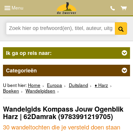
Menu
Ik ga op reis naar:
Categorieën
U bent hier:
Home
Europa
Duitsland
♦ Harz
Boeken
Wandelgidsen
Wandelgids Kompass Jouw Ogenblik
Harz | 62Damrak
(9783991219705)
30 wandeltochten die je versteld doen staan