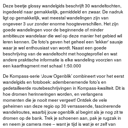
Deze beetje glossy wandelgids beschrijft 30 wandeltochten,
ingedeeld naar gemakkelijk, gemiddeld en zwaar. De nadruk
ligt op gemakkelijk, wat meestal wandelingen zijn van
ongeveer 3 uur zonder enorme hoogteverschillen. Het zijn
goede wandelingen voor de beginnende of minder
ambitieuze wandelaar die wel op deze manier het gebied wil
leren kennen. De foto's geven het geheel een 'lekker' sausje
waar je wel enthousiast van wordt. Naast een goede
beschrijving van de wandeltocht met hoogteprofiel en wat
andere praktische informatie is elke wandeling voorzien van
een kaartfragment met schaal 1:50.000
De Kompass-serie ‘Jouw Ogenblik’ combineert voor het eerst
wandelgids en fotoboek: adembenemende foto’s en
gedetailleerde routebeschrijvingen in Kompass-kwaliteit. Dit is
hoe dromen herinneringen worden, en verlangens
momenten die je nooit meer vergeet! Ontdek de vele
geheimen van deze regio op 30 verrassende, fascinerende
wandelroutes, waarbij jouw ogenblik al begint als je nog zit te
dromen op de bank. Trek je schoenen aan, pak je rugzak in
en neem je camera mee – want je tijd is wat je er zelf van