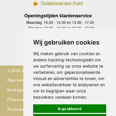
Thuisbezorgd door Postnl
Openingstijden klantenservice
Maandag
10.00 - 12.30 en 13.30 - 17.00
Dinsdag
10.00 - 12.30 en 13.30 - 17.00
Woensdag
10.00 - 12.30 en 13.30 - 17.00
Donderdag
10.00 - 12.30 en 13.30 - 17.00
Wij gebruiken cookies
Vrijdag
10.00 - 12.30 en 13.30 - 17.00
Zaterdag
gesloten
Wij maken gebruik van cookies en
Zondag
gesloten
andere tracking-technologieën om
uw surfervaring op onze website te
© 2026 de Zwerver
verbeteren, om gepersonaliseerde
inhoud en advertenties te tonen, om
Algemene Voorwaarden
ons websiteverkeer te analyseren en
Kortingscode
om te begrijpen waar onze
bezoekers vandaan komen.
Privacyverklaring
Reviewbeleid
Ik ga akkoord