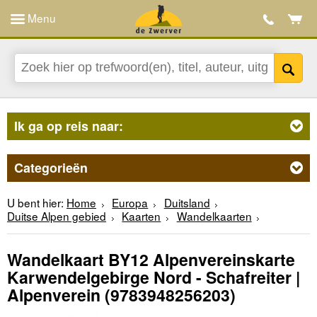
Menu
Ik ga op reis naar:
Categorieën
U bent hier:
Home
Europa
Duitsland
Duitse Alpen gebied
Kaarten
Wandelkaarten
Wandelkaart BY12 Alpenvereinskarte
Karwendelgebirge Nord - Schafreiter |
Alpenverein
(9783948256203)