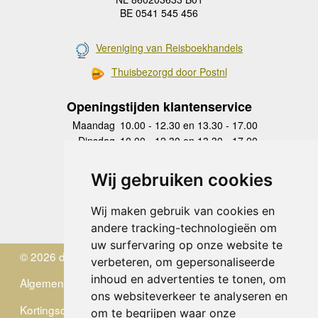
BE 0541 545 456
Vereniging van Reisboekhandels
Thuisbezorgd door Postnl
Openingstijden klantenservice
Maandag
10.00 - 12.30 en 13.30 - 17.00
Dinsdag
10.00 - 12.30 en 13.30 - 17.00
Woensdag
10.00 - 12.30 en 13.30 - 17.00
Donderdag
10.00 - 12.30 en 13.30 - 17.00
Wij gebruiken cookies
Vrijdag
10.00 - 12.30 en 13.30 - 17.00
Zaterdag
gesloten
Wij maken gebruik van cookies en
Zondag
gesloten
andere tracking-technologieën om
uw surfervaring op onze website te
© 2026 de Zwerver
verbeteren, om gepersonaliseerde
inhoud en advertenties te tonen, om
Algemene Voorwaarden
ons websiteverkeer te analyseren en
Kortingscode
om te begrijpen waar onze