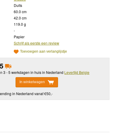
Duits
60.0 cm
42.0 cm
119.0 g
-
Papier
Schrijf als eerste een review
Toevoegen aan verlanglijstje
95
in 3 - 5 werkdagen in huis in Nederland
Levertijd Belgie
In winkelwagen
ending in Nederland vanaf €50,-