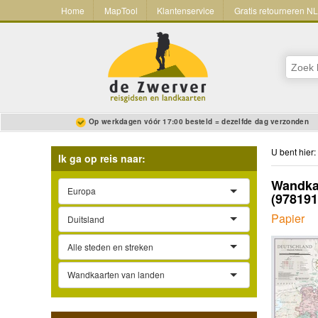
Home
MapTool
Klantenservice
Gratis retourneren N
Op werkdagen vóór 17:00 besteld = dezelfde dag verzonden
U bent hier:
Ik ga op reis naar:
Wandkaa
Europa
(97819
Papier
Duitsland
Alle steden en streken
Wandkaarten van landen