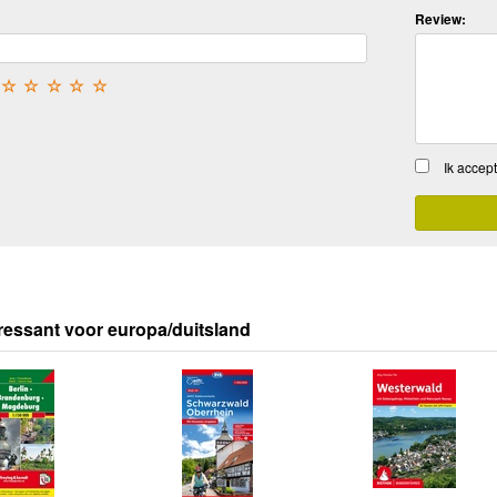
Review:
☆
☆
☆
☆
☆
Ik accep
ressant voor europa/duitsland