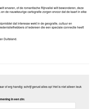
wilt ervaren, of de romantische Rijnvallei wilt bewonderen, deze
k en de nauwkeurige cartografie zorgen ervoor dat de kaart in elke
lpmiddel dat interesse wekt in de geografie, cultuur en
iedenisliefhebbers of iedereen die een speciale connectie heeft
an Duitsland.
aar of erg handig: schrijf gerust alles op! Het is niet alleen leuk
mening in een zin: