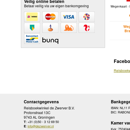
Veilig online betalen
Betaal veilig via uw eigen bankomgeving
Wegenkaart - l
Weg
Br
Faceb
Reisboekw
Contactgegevens
Bankgeg
Reisboekwinkel de Zwerver B.V.
IBAN: NL11 
BIC: RABON
Protonstraat 13C
9743 AL Groningen
: +31 (0)50 - 3 12 69 50
T
Kamer va
:
info@dezwerver.nl
E
Kvk: 752404