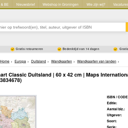
L & BE
Nieuwsbrief
Webshop in Groningen
Wie zijn wij?
Vacature
Gratis retourneren
Bedenktijd van 14 dagen
Gratis
Home
Europa
Duitsland
Wandkaarten
Wandkaarten van landen
rt Classic Duitsland | 60 x 42 cm | Maps Internation
13834678)
ISBN / CODE
Editie:
Aantal blz.:
Uitgever:
Soort:
Serie: