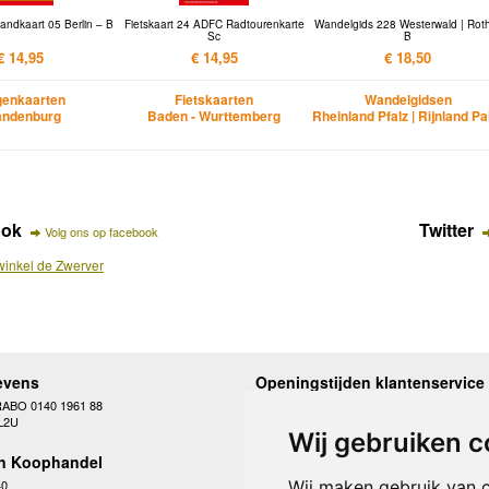
andkaart 05 Berlin – B
Fietskaart 24 ADFC Radtourenkarte
Wandelgids 228 Westerwald | Rot
Sc
B
€ 14,95
€ 14,95
€ 18,50
enkaarten
Fietskaarten
Wandelgidsen
andenburg
Baden - Wurttemberg
Rheinland Pfalz | Rijnland Pa
ook
Twitter
Volg ons op facebook
inkel de Zwerver
evens
Openingstijden klantenservice
RABO 0140 1961 88
Maandag
10.00 - 12.30 en 13
L2U
Dinsdag
10.00 - 12.30 en 13
Wij gebruiken c
Woensdag
10.00 - 12.30 en 13
n Koophandel
Donderdag
10.00 - 12.30 en 13
Vrijdag
10.00 - 12.30 en 13
40
Wij maken gebruik van 