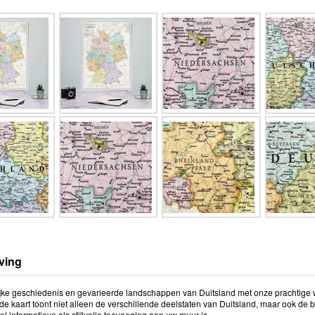
ving
rijke geschiedenis en gevarieerde landschappen van Duitsland met onze prachtige wa
rde kaart toont niet alleen de verschillende deelstaten van Duitsland, maar ook de
l informatieve als stijlvolle toevoeging aan uw muur is.