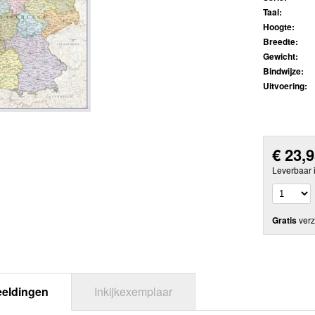
Taal:
Hoogte:
Breedte:
Gewicht:
Bindwijze:
Uitvoering:
€
23,
Leverbaar 
Gratis
verz
eeldingen
Inkijkexemplaar