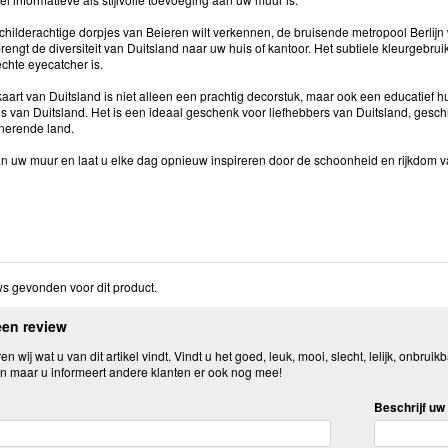
childerachtige dorpjes van Beieren wilt verkennen, de bruisende metropool Berlijn 
engt de diversiteit van Duitsland naar uw huis of kantoor. Het subtiele kleurgebrui
chte eyecatcher is.
rt van Duitsland is niet alleen een prachtig decorstuk, maar ook een educatief hu
s van Duitsland. Het is een ideaal geschenk voor liefhebbers van Duitsland, gesch
inerende land.
n uw muur en laat u elke dag opnieuw inspireren door de schoonheid en rijkdom v
s gevonden voor dit product.
een review
n wij wat u van dit artikel vindt. Vindt u het goed, leuk, mooi, slecht, lelijk, onbruikb
n maar u informeert andere klanten er ook nog mee!
Beschrijf uw 