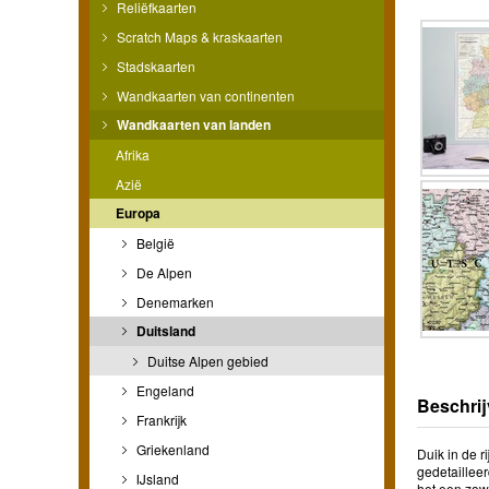
Reliëfkaarten
Scratch Maps & kraskaarten
Stadskaarten
Wandkaarten van continenten
Wandkaarten van landen
Afrika
Azië
Europa
België
De Alpen
Denemarken
Duitsland
Duitse Alpen gebied
Engeland
Beschrij
Frankrijk
Griekenland
Duik in de 
gedetaillee
IJsland
het een zowe