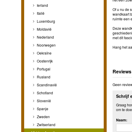
Ierland
Of u nu de s
Italië
wandkaart br
ruimte een e
Luxemburg
Deze wandkaa
Moldavië
geschiedeni
Nederland
met dit fasc
Noorwegen
Hang het aa
Oekraïne
Oostenrijk
Portugal
Reviews
Rusland
Geen review
Scandinavië
Schotland
Schrijf 
Slovenië
Graag hore
Spanje
om te doe
Zweden
Naam:
Zwitserland