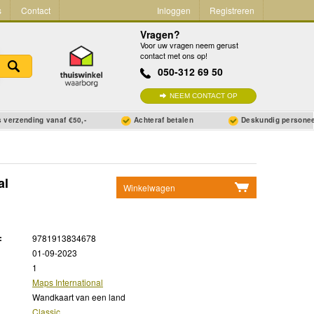
s
Contact
Inloggen
Registreren
Vragen?
Voor uw vragen neem gerust
contact met ons op!
050-312 69 50
NEEM CONTACT OP
 verzending vanaf €50,-
Achteraf betalen
Deskundig persone
al
Winkelwagen
Geen items in winkelwagen
Ga naar winkelwagen
:
9781913834678
01-09-2023
1
Maps International
Wandkaart van een land
Classic