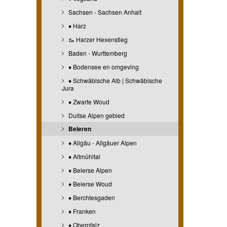
Sachsen - Sachsen Anhalt
♦ Harz
🥾 Harzer Hexenstieg
Baden - Wurttemberg
♦ Bodensee en omgeving
♦ Schwäbische Alb | Schwäbische
Jura
♦ Zwarte Woud
Duitse Alpen gebied
Beieren
♦ Allgäu - Allgäuer Alpen
♦ Altmühltal
♦ Beierse Alpen
♦ Beierse Woud
♦ Berchtesgaden
♦ Franken
♦ Oberpfalz