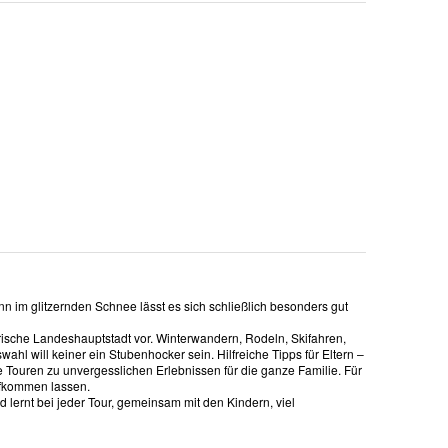
nn im glitzernden Schnee lässt es sich schließlich besonders gut
rische Landeshauptstadt vor. Winterwandern, Rodeln, Skifahren,
l will keiner ein Stubenhocker sein. Hilfreiche Tipps für Eltern –
e Touren zu unvergesslichen Erlebnissen für die ganze Familie. Für
ufkommen lassen.
 lernt bei jeder Tour, gemeinsam mit den Kindern, viel