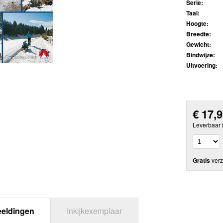
Serie:
Taal:
Hoogte:
Breedte:
Gewicht:
Bindwijze:
Uitvoering:
€
17,
Leverbaar 
Gratis
verz
eeldingen
Inkijkexemplaar