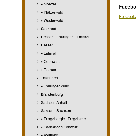
♦ Moezel
Faceb
♦ Pfälzerwald
Reisboekw
♦ Westerwald
Saarland
Hessen - Thuringen - Franken
Hessen
♦ Lahntal
♦ Odenwald
♦ Taunus
Thüringen
♦ Thüringer Wald
Brandenburg
Sachsen Anhalt
Saksen - Sachsen
♦ Ertsgebergte | Erzgebirge
♦ Sächsische Schweiz
♦ Vogtland