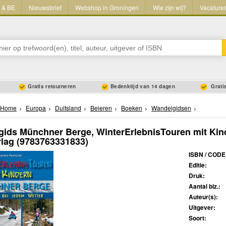
L & BE
Nieuwsbrief
Webshop in Groningen
Wie zijn wij?
Vacature
Gratis retourneren
Bedenktijd van 14 dagen
Gratis
Home
Europa
Duitsland
Beieren
Boeken
Wandelgidsen
ids Münchner Berge, WinterErlebnisTouren mit Kind
lag
(9783763331833)
ISBN / CODE
Editie:
Druk:
Aantal blz.:
Auteur(s):
Uitgever:
Soort: