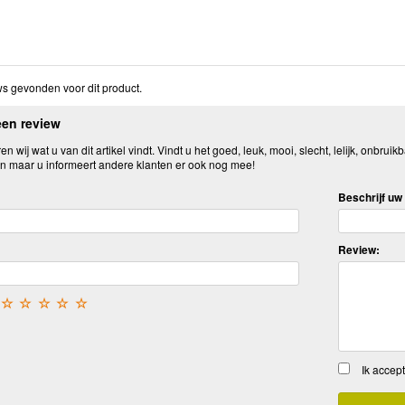
s gevonden voor dit product.
een review
n wij wat u van dit artikel vindt. Vindt u het goed, leuk, mooi, slecht, lelijk, onbruikb
n maar u informeert andere klanten er ook nog mee!
Beschrijf uw 
Review:
☆
☆
☆
☆
☆
Ik accep