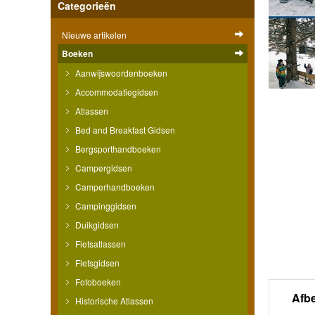
Categorieën
Nieuwe artikelen
Boeken
Aanwijswoordenboeken
Accommodatiegidsen
Atlassen
Bed and Breakfast Gidsen
Bergsporthandboeken
Campergidsen
Camperhandboeken
Campinggidsen
Duikgidsen
Fietsatlassen
Fietsgidsen
Fotoboeken
Afb
Historische Atlassen