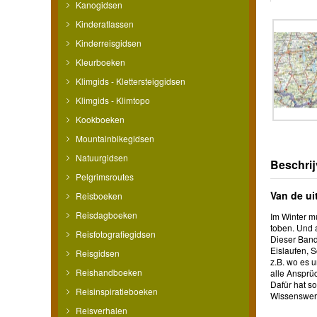
Kanogidsen
Kinderatlassen
Kinderreisgidsen
Kleurboeken
Klimgids - Klettersteiggidsen
Klimgids - Klimtopo
Kookboeken
Mountainbikegidsen
Natuurgidsen
Beschrij
Pelgrimsroutes
Van de ui
Reisboeken
Reisdagboeken
Im Winter mu
toben. Und a
Reisfotografiegidsen
Dieser Band
Eislaufen, 
Reisgidsen
z.B. wo es 
Reishandboeken
alle Ansprü
Dafür hat s
Reisinspiratieboeken
Wissenswert
Reisverhalen