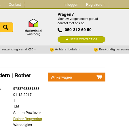
s
Contact
Inloggen
Registreren
Vragen?
Voor uw vragen neem gerust
contact met ons op!
050-312 69 50
NEEM CONTACT OP
 verzending vanaf €50,-
Achteraf betalen
Deskundig persone
ern | Rother
Winkelwagen
Geen items in winkelwagen
:
9783763331833
Ga naar winkelwagen
01-12-2017
1
136
Sandra Pawliczak
Rother Bergverlag
Wandelgids