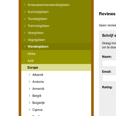
Sneeuwschoenwandelgidsen
Survivalgidsen
Reviews
Tourskigidsen
Geen review
Treinreisgidsen
Vaargidsen
Schrijf 
Vogelgidsen
Graag hore
Wandelgidsen
om te doe
Afrika
Naam:
Azië
Europa
Email:
Albanië
Andorra
Rating:
Armenië
België
Bulgarije
Cyprus