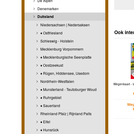
De Alpen
Denemarken
Duitsland
Niedersachsen | Nedersaksen
Ook inte
♦ Ostfriesland
Schleswig - Holstein
Mecklenburg Vorpommern
♦ Mecklenburgische Seenplatte
♦ Oostzeekust
♦ Rügen, Hiddensee, Usedom
Nordrhein-Westfalen
Wegenkaart - l
♦ Munsterland - Teutoburger Woud
♦ Ruhrgebiet
Weg
♦ Sauerland
Rheinland Pfalz | Rijnland Palts
♦ Eifel
♦ Hunsrück