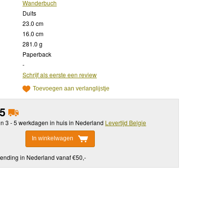
Wanderbuch
Duits
23.0 cm
16.0 cm
281.0 g
Paperback
-
Schrijf als eerste een review
Toevoegen aan verlanglijstje
95
in 3 - 5 werkdagen in huis in Nederland
Levertijd Belgie
In winkelwagen
ending in Nederland vanaf €50,-