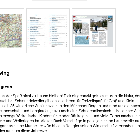
ving
tgever
ss der Spaß nicht zu Hause bleiben! Dick eingepackt geht es raus in die Natur, de
uch bei Schmuddelwetter gibt es tolle Ideen für Freizeitspaß für Groß und Klein.
 stellt 35 winterliche Ausflugsziele in den Münchner Bergen und rund um die baye
Schneeschuh- und Langlaufen, dazu noch eine Schneeballschlacht – bei dieser Auswah
unterwegs Wickeltische, Kinderstühle oder Bänke gibt – und viele Extras machen di
che und Wetterlagen hat dieses Buch Vorschläge in petto, die keine Langeweile a
ogar das kleine Murmeltier »Rothi« aus Neugier seinen Winterschlaf verschoben und
es rund um diese Jahreszeit.