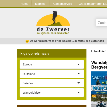
Home
MapTool
Klantenservice
Gratis retourneren N
Op werkdagen vóór 17:00 besteld = dezelfde dag verzonden
U bent hier:
Ik ga op reis naar:
Wandelg
Europa
Bergver
Duitsland
Beieren
Wandelgidsen