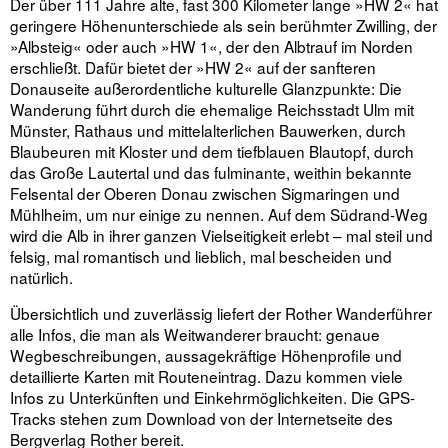
Der über 111 Jahre alte, fast 300 Kilometer lange »HW 2« hat
geringere Höhenunterschiede als sein berühmter Zwilling, der
»Albsteig« oder auch »HW 1«, der den Albtrauf im Norden
erschließt. Dafür bietet der »HW 2« auf der sanfteren
Donauseite außerordentliche kulturelle Glanzpunkte: Die
Wanderung führt durch die ehemalige Reichsstadt Ulm mit
Münster, Rathaus und mittelalterlichen Bauwerken, durch
Blaubeuren mit Kloster und dem tiefblauen Blautopf, durch
das Große Lautertal und das fulminante, weithin bekannte
Felsental der Oberen Donau zwischen Sigmaringen und
Mühlheim, um nur einige zu nennen. Auf dem Südrand-Weg
wird die Alb in ihrer ganzen Vielseitigkeit erlebt – mal steil und
felsig, mal romantisch und lieblich, mal bescheiden und
natürlich.
Übersichtlich und zuverlässig liefert der Rother Wanderführer
alle Infos, die man als Weitwanderer braucht: genaue
Wegbeschreibungen, aussagekräftige Höhenprofile und
detaillierte Karten mit Routeneintrag. Dazu kommen viele
Infos zu Unterkünften und Einkehrmöglichkeiten. Die GPS-
Tracks stehen zum Download von der Internetseite des
Bergverlag Rother bereit.