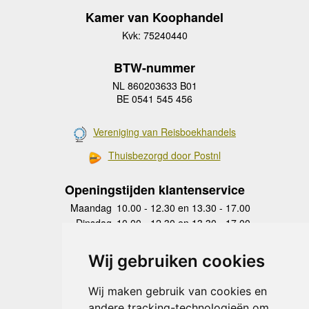
Kamer van Koophandel
Kvk: 75240440
BTW-nummer
NL 860203633 B01
BE 0541 545 456
Vereniging van Reisboekhandels
Thuisbezorgd door Postnl
Openingstijden klantenservice
Maandag
10.00 - 12.30 en 13.30 - 17.00
Dinsdag
10.00 - 12.30 en 13.30 - 17.00
Woensdag
10.00 - 12.30 en 13.30 - 17.00
Donderdag
10.00 - 12.30 en 13.30 - 17.00
Wij gebruiken cookies
Vrijdag
10.00 - 12.30 en 13.30 - 17.00
Zaterdag
gesloten
Wij maken gebruik van cookies en
Zondag
gesloten
andere tracking-technologieën om