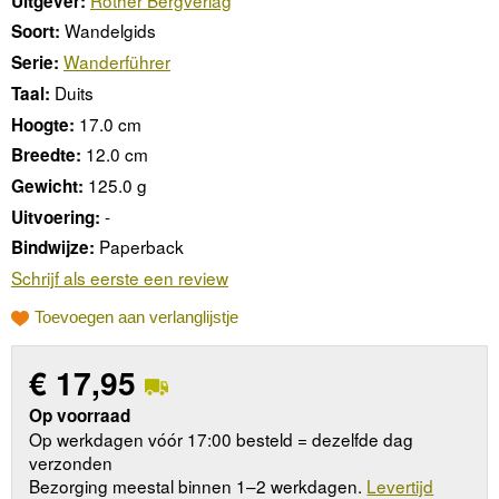
Uitgever:
Wandelgids
Soort:
Wanderführer
Serie:
Duits
Taal:
17.0 cm
Hoogte:
12.0 cm
Breedte:
125.0 g
Gewicht:
-
Uitvoering:
Paperback
Bindwijze:
Schrijf als eerste een review
Toevoegen aan verlanglijstje
€
17,95
Op voorraad
Op werkdagen vóór 17:00 besteld = dezelfde dag
verzonden
Bezorging meestal binnen 1–2 werkdagen.
Levertijd