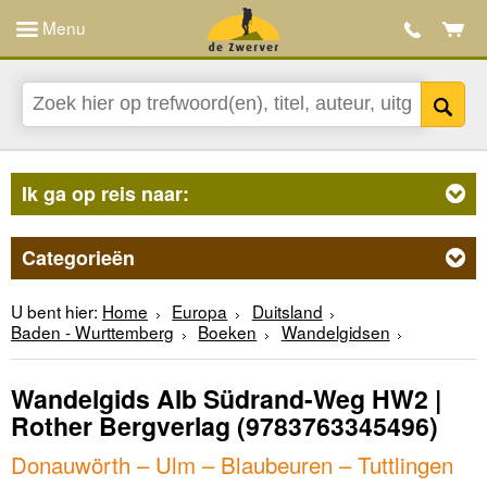
Menu
Ik ga op reis naar:
Categorieën
U bent hier:
Home
Europa
Duitsland
Baden - Wurttemberg
Boeken
Wandelgidsen
Wandelgids Alb Südrand-Weg HW2 |
Rother Bergverlag
(9783763345496)
Donauwörth – Ulm – Blaubeuren – Tuttlingen