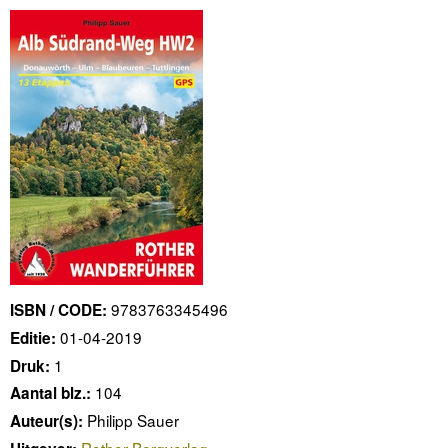
9783763345496
ISBN / CODE:
01-04-2019
Editie:
1
Druk:
104
Aantal blz.:
Philipp Sauer
Auteur(s):
Rother Bergverlag