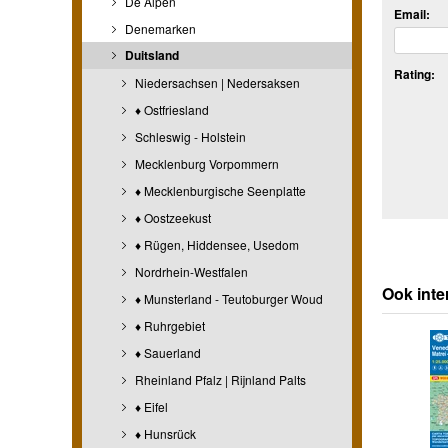
De Alpen
Email:
Denemarken
Duitsland
Rating:
Niedersachsen | Nedersaksen
♦ Ostfriesland
Schleswig - Holstein
Mecklenburg Vorpommern
♦ Mecklenburgische Seenplatte
♦ Oostzeekust
♦ Rügen, Hiddensee, Usedom
Nordrhein-Westfalen
Ook inte
♦ Munsterland - Teutoburger Woud
♦ Ruhrgebiet
♦ Sauerland
Rheinland Pfalz | Rijnland Palts
♦ Eifel
♦ Hunsrück