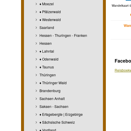
♦ Moezel
Wandelkaart 
♦ Pfälzerwald
♦ Westerwald
Wan
Saarland
Hessen - Thuringen - Franken
Hessen
♦ Lahntal
♦ Odenwald
Faceb
♦ Taunus
Reisboekw
Thüringen
♦ Thüringer Wald
Brandenburg
Sachsen Anhalt
Saksen - Sachsen
♦ Ertsgebergte | Erzgebirge
♦ Sächsische Schweiz
♦ Vogtland