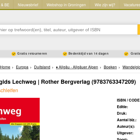
L & BE
Nieuwsbrief
Webshop in Groningen
Wie zijn wij?
Vacature
Gratis retourneren
Bedenktijd van 14 dagen
Gratis
Home
Europa
Duitsland
♦ Allgäu - Allgäuer Alpen
Boeken
Wandelgi
ids Lechweg | Rother Bergverlag
(9783763347209)
chleifen
ISBN / CODE
Editie:
Druk:
Aantal blz.:
Auteur(s):
Uitgever:
Soort: