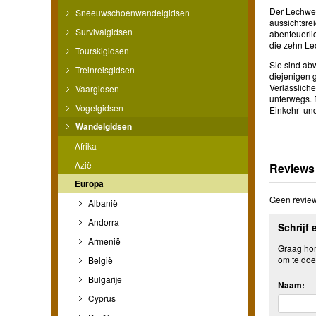
Der Lechweg 
Sneeuwschoenwandelgidsen
aussichtsre
Survivalgidsen
abenteuerli
die zehn Le
Tourskigidsen
Sie sind ab
Treinreisgidsen
diejenigen g
Verlässlich
Vaargidsen
unterwegs. 
Vogelgidsen
Einkehr- un
Wandelgidsen
Afrika
Azië
Reviews
Europa
Geen review
Albanië
Andorra
Schrijf 
Armenië
Graag hore
om te doe
België
Bulgarije
Naam:
Cyprus