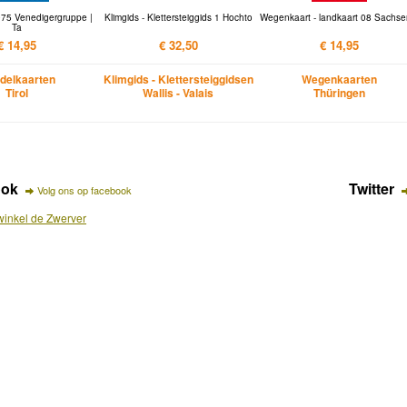
075 Venedigergruppe |
Klimgids - Klettersteiggids 1 Hochto
Wegenkaart - landkaart 08 Sachse
Ta
€ 14,95
€ 32,50
€ 14,95
delkaarten
Klimgids - Klettersteiggidsen
Wegenkaarten
Tirol
Wallis - Valais
Thüringen
ook
Twitter
Volg ons op facebook
inkel de Zwerver