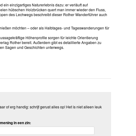
ein einzigartiges Naturerlebnis dazu: er verläuft auf
ielen hübschen Holzbrücken quert man immer wieder den Fluss,
Etappen des Lechwegs beschreibt dieser Rother Wanderführer auch
genießen möchten – oder als Halbtages- und Tageswanderungen für
sagekräftige Höhenprofile sorgen für leichte Orientierung
rlag Rother bereit. Außerdem gibt es detaillierte Angaben zu
 den Sagen und Geschichten unterwegs.
aar of erg handig: schrijf gerust alles op! Het is niet alleen leuk
mening in een zin: