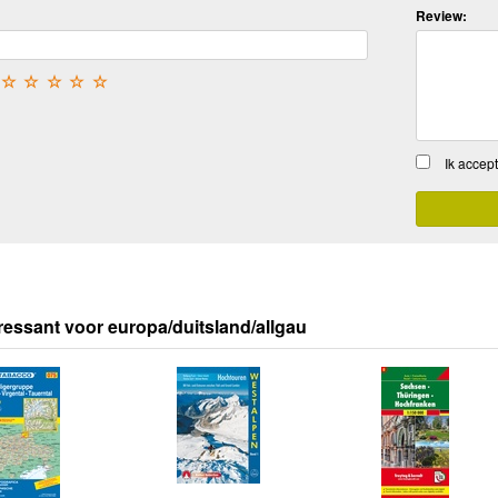
Review:
☆
☆
☆
☆
☆
Ik accep
ressant voor europa/duitsland/allgau