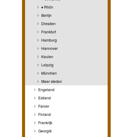
♦ Rhön
Berlijn
Dresden
Frankfurt
Hamburg
Hannover
Keulen
Leipzig
München
Meer steden
Engeland
Estland
Faroer
Finland
Frankrijk
Georgië