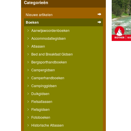
Categorieën
Nieuwe artikelen
Boeken
Aanwijswoordenboeken
Accommodatiegidsen
Atlassen
Bed and Breakfast Gidsen
Bergsporthandboeken
Campergidsen
Camperhandboeken
Campinggidsen
Duikgidsen
Fietsatlassen
Fietsgidsen
Fotoboeken
Historische Atlassen