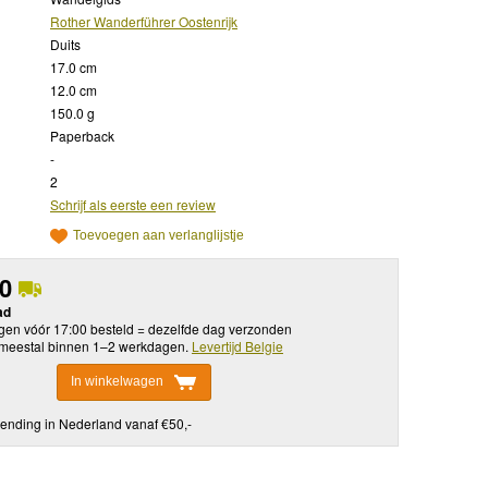
Rother Wanderführer Oostenrijk
Duits
17.0 cm
12.0 cm
150.0 g
Paperback
-
2
Schrijf als eerste een review
Toevoegen aan verlanglijstje
50
ad
en vóór 17:00 besteld = dezelfde dag verzonden
meestal binnen 1–2 werkdagen.
Levertijd Belgie
In winkelwagen
ending in Nederland vanaf €50,-