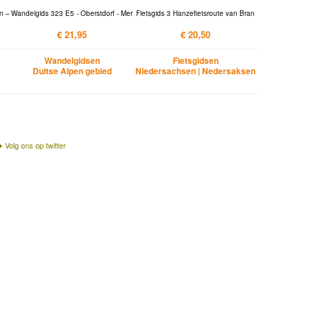
n –
Wandelgids 323 E5 - Oberstdorf - Mer
Fietsgids 3 Hanzefietsroute van Bran
€ 21,95
€ 20,50
Wandelgidsen
Fietsgidsen
Duitse Alpen gebied
Niedersachsen | Nedersaksen
Volg ons op twitter