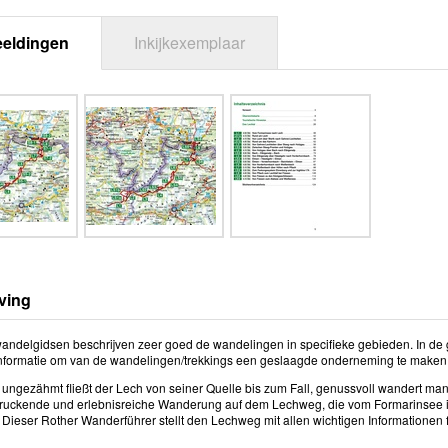
eeldingen
Inkijkexemplaar
ving
andelgidsen beschrijven zeer goed de wandelingen in specifieke gebieden. In de g
informatie om van de wandelingen/trekkings een geslaagde onderneming te maken
ungezähmt fließt der Lech von seiner Quelle bis zum Fall, genussvoll wandert man 
ruckende und erlebnisreiche Wanderung auf dem Lechweg, die vom Formarinsee in 
t. Dieser Rother Wanderführer stellt den Lechweg mit allen wichtigen Informatione