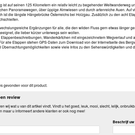
ist auf seinen 125 Kilometern ein relativ leicht zu begehender Weitwanderweg und 
ichen Panoramawegen, über üppige Almwiesen und durch artenreiche Auen. Auf v
ch ist die längste Hängebrücke Österreichs bei Holzgau. Zusätzlich zu den acht 
chschleifen.
wechslungsreiche Ergänzungen für alle, die den wilden Fluss gern etwas länger 
eeignet, die lieber kürzer unterwegs sein wollen.
e Etappenbeschreibungen, Wanderkärtchen mit eingezeichnetem Wegverlauf und aus
Für alle Etappen stehen GPS-Daten zum Download von der Internetseite des Bergve
d Übernachtungsmöglichkeiten sowie viele Infos zu den Sehenswürdigkeiten und
s gevonden voor dit product.
een review
n wij wat u van dit artikel vindt. Vindt u het goed, leuk, mooi, slecht, lelijk, onbruikb
n maar u informeert andere klanten er ook nog mee!
Beschrijf uw 