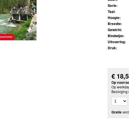
Serie:
Taal:
Hoogte:
Breedte:
Gewicht:
Bindwijze:
Uitvoering:
Druk:
€
18,
Op voorra
Op werkdag
Bezorging 
Gratis
verz