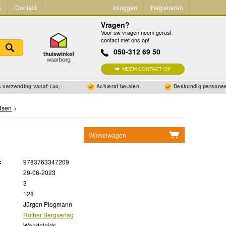
s
Contact
Inloggen
Registreren
Vragen?
Voor uw vragen neem gerust
contact met ons op!
050-312 69 50
NEEM CONTACT OP
 verzending vanaf €50,-
Achteraf betalen
Deskundig persone
dsen
Winkelwagen
Geen items in winkelwagen
:
9783763347209
Ga naar winkelwagen
29-06-2023
3
128
Jürgen Plogmann
Rother Bergverlag
Wandelgids