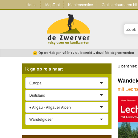
Home
MapTool
Klantenservice
Gratis retourneren N
Op werkdagen vóór 17:00 besteld = dezelfde dag verzonden
U bent hier:
Ik ga op reis naar:
Wandelg
Europa
mit Lechs
Duitsland
♦ Allgäu - Allgäuer Alpen
Wandelgidsen