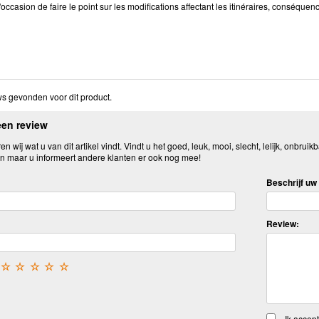
l'occasion de faire le point sur les modifications affectant les itinéraires, conséqu
s gevonden voor dit product.
een review
n wij wat u van dit artikel vindt. Vindt u het goed, leuk, mooi, slecht, lelijk, onbruikb
n maar u informeert andere klanten er ook nog mee!
Beschrijf uw 
Review:
☆
☆
☆
☆
☆
Ik accep