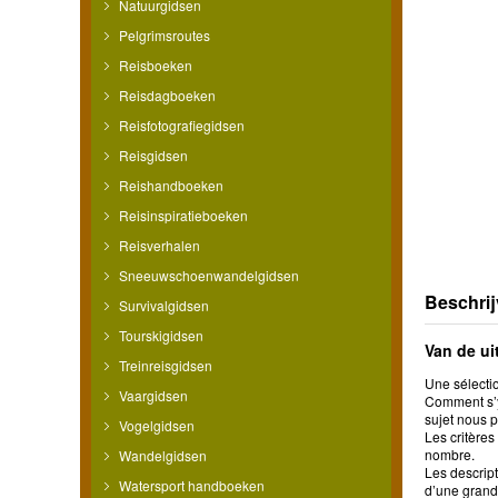
Natuurgidsen
Pelgrimsroutes
Reisboeken
Reisdagboeken
Reisfotografiegidsen
Reisgidsen
Reishandboeken
Reisinspiratieboeken
Reisverhalen
Sneeuwschoenwandelgidsen
Beschrij
Survivalgidsen
Tourskigidsen
Van de ui
Treinreisgidsen
Une sélecti
Vaargidsen
Comment s’y 
sujet nous p
Vogelgidsen
Les critères
nombre.
Wandelgidsen
Les descrip
Watersport handboeken
d’une grand