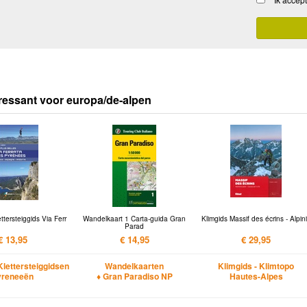
ressant voor europa/de-alpen
ettersteiggids Via Ferr
Wandelkaart 1 Carta-guida Gran
Klimgids Massif des écrins - Alpin
Parad
€ 13,95
€ 14,95
€ 29,95
Klettersteiggidsen
Wandelkaarten
Klimgids - Klimtopo
yreneeën
♦ Gran Paradiso NP
Hautes-Alpes