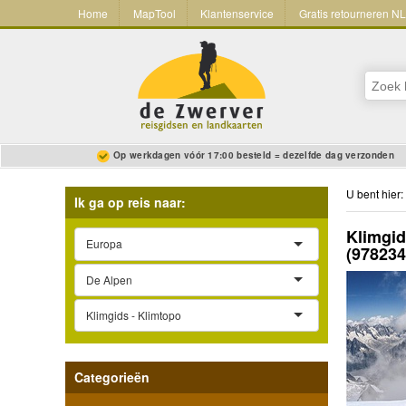
Home
MapTool
Klantenservice
Gratis retourneren N
Op werkdagen vóór 17:00 besteld = dezelfde dag verzonden
U bent hier:
Ik ga op reis naar:
Klimgid
Europa
(97823
De Alpen
Klimgids - Klimtopo
Categorieën