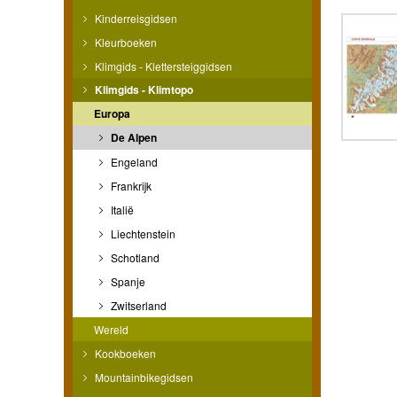
Kinderreisgidsen
Kleurboeken
Klimgids - Klettersteiggidsen
Klimgids - Klimtopo
Europa
De Alpen
Engeland
Frankrijk
Italië
Liechtenstein
Schotland
Spanje
Zwitserland
Wereld
Kookboeken
Mountainbikegidsen