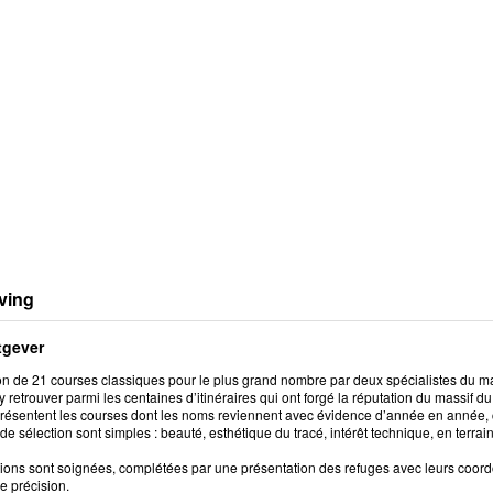
ving
tgever
on de 21 courses classiques pour le plus grand nombre par deux spécialistes du ma
retrouver parmi les centaines d’itinéraires qui ont forgé la réputation du massif 
résentent les courses dont les noms reviennent avec évidence d’année en année, ce
 de sélection sont simples : beauté, esthétique du tracé, intérêt technique, en terra
tions sont soignées, complétées par une présentation des refuges avec leurs coord
e précision.