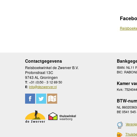
Faceb
Reisboekw
Contactgegevens
Bankgeg
Reisboekwinkel de Zwerver B.V.
IBAN: NL11 
BIC: RABON
Protonstraat 13C
9743 AL Groningen
: +31 (0)50 - 3 12 69 50
T
Kamer va
:
info@dezwerver.nl
E
Kvk: 752404
BTW-num
NL 86020363
BE 0541 545
Verenig
Thuisbe