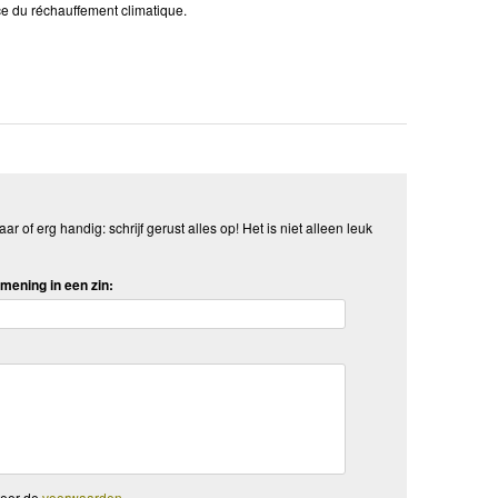
ence du réchauffement climatique.
aar of erg handig: schrijf gerust alles op! Het is niet alleen leuk
mening in een zin:
teer de
voorwaarden