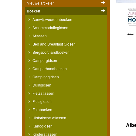
Nieuwe artikelen
Boeken
Aanwijswoordenboeken
Accommodatiegidsen
Atlassen
Bed and Breakfast Gidsen
Bergsporthandboeken
Campergidsen
Camperhandboeken
Campinggidsen
Duikgidsen
Fietsatlassen
Fietsgidsen
Fotoboeken
Historische Atlassen
Afb
Kanogidsen
Kinderatlassen