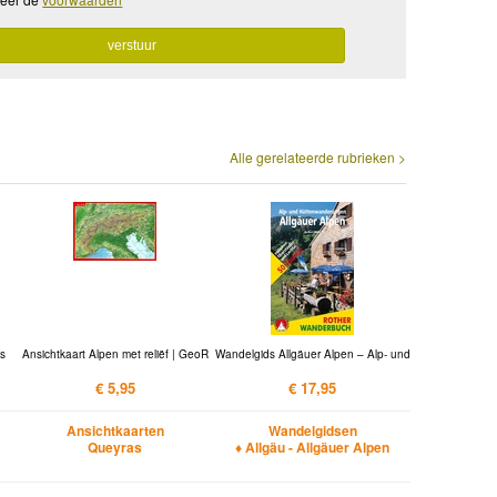
Alle gerelateerde rubrieken >
is
Ansichtkaart Alpen met reliëf | GeoR
Wandelgids Allgäuer Alpen – Alp- und
€ 5,95
€ 17,95
Ansichtkaarten
Wandelgidsen
Queyras
♦ Allgäu - Allgäuer Alpen