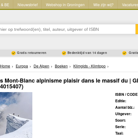
L & BE
Nieuwsbrief
Webshop in Groningen
Wie zijn wij?
Vacature
Gratis retourneren
Bedenktijd van 14 dagen
Gratis
Home
Europa
De Alpen
Boeken
Klimgids - Klimtopo
s Mont-Blanc alpinisme plaisir dans le massif du | G
44015407)
ISBN / CODE
Editie:
Aantal blz.:
Uitgever:
Soort:
Serie:
Taal: