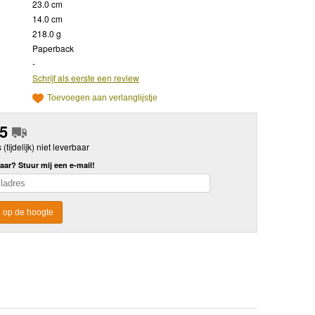
23.0 cm
14.0 cm
218.0 g
Paperback
-
Schrijf als eerste een review
Toevoegen aan verlanglijstje
95
s (tijdelijk) niet leverbaar
aar? Stuur mij een e-mail!
 op de hoogte