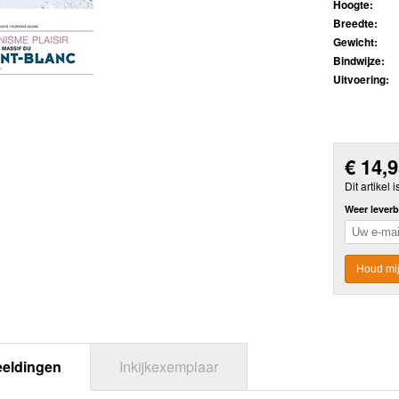
Hoogte:
Breedte:
Gewicht:
Bindwijze:
Uitvoering:
€
14,
Dit artikel i
Weer leverb
Houd mij
eeldingen
Inkijkexemplaar