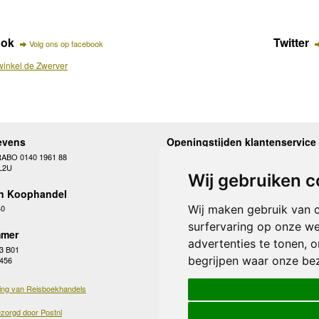
ook
Twitter
Volg ons op facebook
inkel de Zwerver
evens
Openingstijden klantenservice
RABO 0140 1961 88
Maandag
10.00 - 12.30 en 13
L2U
Dinsdag
10.00 - 12.30 en 13
Wij gebruiken c
Woensdag
10.00 - 12.30 en 13
n Koophandel
Donderdag
10.00 - 12.30 en 13
Vrijdag
10.00 - 12.30 en 13
Wij maken gebruik van 
40
Zaterdag
gesloten
surfervaring op onze we
Zondag
gesloten
mer
advertenties te tonen, 
3 B01
begrijpen waar onze be
 456
ing van Reisboekhandels
zorgd door Postnl