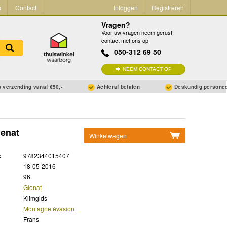
s
Contact
Inloggen
Registreren
Vragen?
Voor uw vragen neem gerust
contact met ons op!
050-312 69 50
NEEM CONTACT OP
 verzending vanaf €50,-
Achteraf betalen
Deskundig persone
lenat
Winkelwagen
Geen items in winkelwagen
:
9782344015407
Ga naar winkelwagen
18-05-2016
96
Glenat
Klimgids
Montagne évasion
Frans