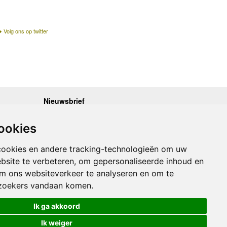
Volg ons op twitter
Nieuwsbrief
.30 - 17.00
Op de hoogte blijven van nieuwe reisgidsen,
travelgadgets en kaarten? Geef u op voor onze
.30 - 17.00
ookies
nieuwsbrief. U ontvangt de nieuwsbrief 1x per maand.
.30 - 17.00
.30 - 17.00
Bekijk hier onze laatste nieuwsbrief:
.30 - 17.00
cookies en andere tracking-technologieën om uw
Onze laatste Nieuwsbrief
bsite te verbeteren, om gepersonaliseerde inhoud en
om ons websiteverkeer te analyseren en om te
Inschrijven
zoekers vandaan komen.
Ik ga akkoord
Ik weiger