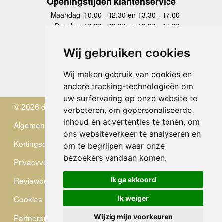
Openingstijden klantenservice
Maandag
10.00 - 12.30 en 13.30 - 17.00
Dinsdag
10.00 - 12.30 en 13.30 - 17.00
Woensdag
10.00 - 12.30 en 13.30 - 17.00
Donderdag
10.00 - 12.30 en 13.30 - 17.00
Wij gebruiken cookies
Vrijdag
10.00 - 12.30 en 13.30 - 17.00
Zaterdag
gesloten
Wij maken gebruik van cookies en
Zondag
gesloten
andere tracking-technologieën om
uw surfervaring op onze website te
© 2026 de Zwerver
verbeteren, om gepersonaliseerde
inhoud en advertenties te tonen, om
Algemene Voorwaarden
ons websiteverkeer te analyseren en
Kortingscode
om te begrijpen waar onze
bezoekers vandaan komen.
Privacyverklaring
Reviewbeleid
Ik ga akkoord
Cookies
Ik weiger
Partnerprogramma
Wijzig mijn voorkeuren