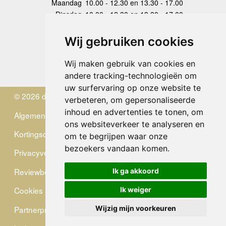
Maandag
10.00 - 12.30 en 13.30 - 17.00
Dinsdag
10.00 - 12.30 en 13.30 - 17.00
Woensdag
10.00 - 12.30 en 13.30 - 17.00
Donderdag
10.00 - 12.30 en 13.30 - 17.00
Wij gebruiken cookies
Vrijdag
10.00 - 12.30 en 13.30 - 17.00
Zaterdag
gesloten
Wij maken gebruik van cookies en
Zondag
gesloten
andere tracking-technologieën om
uw surfervaring op onze website te
© 2026 de Zwerver
verbeteren, om gepersonaliseerde
inhoud en advertenties te tonen, om
Algemene Voorwaarden
ons websiteverkeer te analyseren en
Kortingscode
om te begrijpen waar onze
bezoekers vandaan komen.
Privacyverklaring
Reviewbeleid
Ik ga akkoord
Cookies
Ik weiger
Partnerprogramma
Wijzig mijn voorkeuren