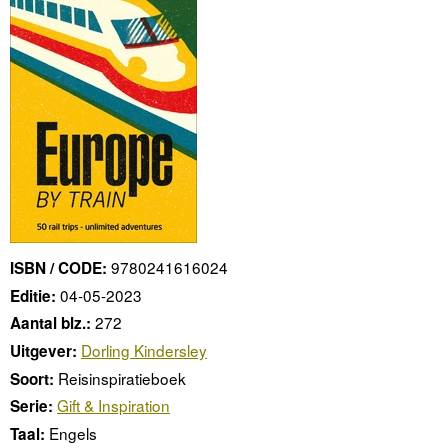
9780241616024
ISBN / CODE:
04-05-2023
Editie:
272
Aantal blz.:
Dorling Kindersley
Uitgever:
Reisinspiratieboek
Soort:
Gift & Inspiration
Serie:
Engels
Taal: