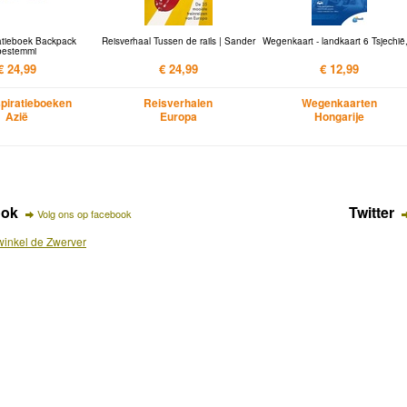
ratieboek Backpack
Reisverhaal Tussen de rails | Sander
Wegenkaart - landkaart 6 Tsjechië
bestemmi
€ 24,99
€ 24,99
€ 12,99
spiratieboeken
Reisverhalen
Wegenkaarten
Azië
Europa
Hongarije
ook
Twitter
Volg ons op facebook
inkel de Zwerver