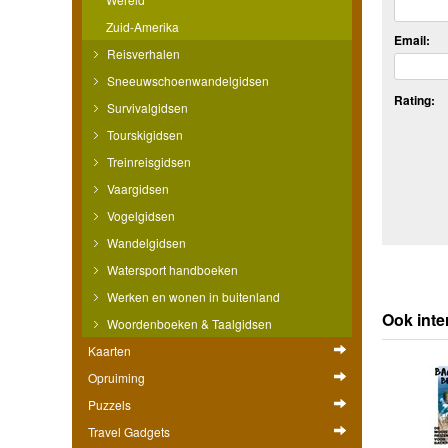
Zuid-Amerika
Email:
Reisverhalen
Sneeuwschoenwandelgidsen
Rating:
Survivalgidsen
Tourskigidsen
Treinreisgidsen
Vaargidsen
Vogelgidsen
Wandelgidsen
Watersport handboeken
Werken en wonen in buitenland
Ook inte
Woordenboeken & Taalgidsen
Kaarten
Opruiming
Puzzels
Travel Gadgets