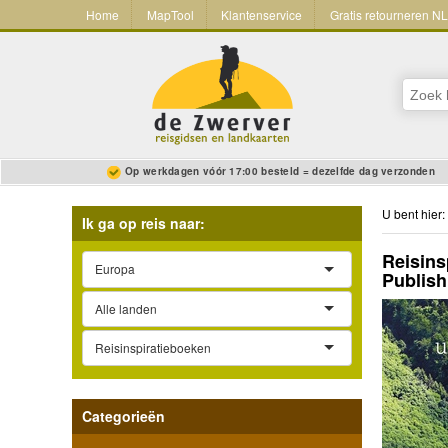
Home
MapTool
Klantenservice
Gratis retourneren N
Op werkdagen vóór 17:00 besteld = dezelfde dag verzonden
U bent hier:
Ik ga op reis naar:
Reisins
Europa
Publish
Alle landen
Reisinspiratieboeken
Categorieën