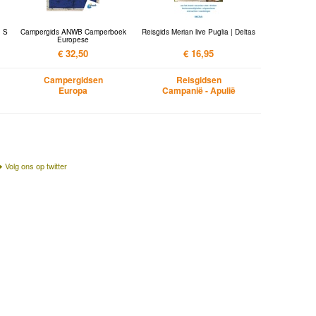
, S
Campergids ANWB Camperboek
Reisgids Merian live Puglia | Deltas
Europese
€ 32,50
€ 16,95
Campergidsen
Reisgidsen
Europa
Campanië - Apulië
Volg ons op twitter