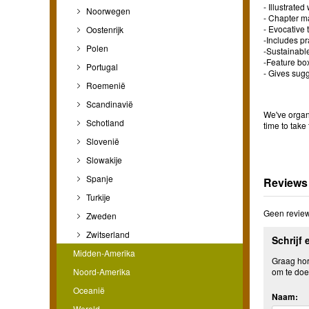
- Illustrate
Noorwegen
- Chapter m
- Evocative 
Oostenrijk
-Includes pr
Polen
-Sustainabl
-Feature box
Portugal
- Gives sugg
Roemenië
Scandinavië
We've organi
Schotland
time to take
Slovenië
Slowakije
Spanje
Reviews
Turkije
Geen review
Zweden
Zwitserland
Schrijf 
Midden-Amerika
Graag hore
Noord-Amerika
om te doe
Oceanië
Naam:
Wereld