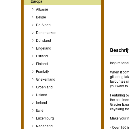
Europa
Albanië
België
De Alpen
Denemarken
Duitsland
Engeland
Beschrij
Estland
Inspirationa
Finland
Frankrijk
When it come
glittering l
Griekenland
favourites s
you want to
Groenland
IJsland
Featuring ov
the continen
Ierland
Glacier Expr
kayaking th
Italië
Luxemburg
Make your ne
Nederland
- Over 150 i