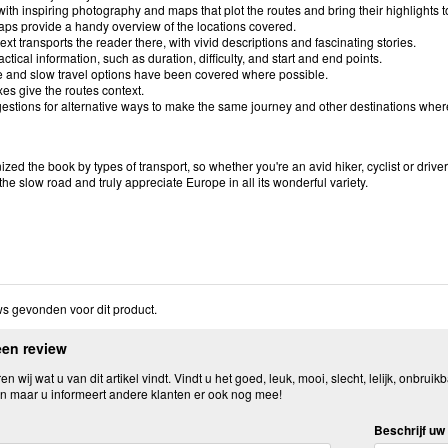
d with inspiring photography and maps that plot the routes and bring their highlights to
aps provide a handy overview of the locations covered.
text transports the reader there, with vivid descriptions and fascinating stories.
actical information, such as duration, difficulty, and start and end points.
e and slow travel options have been covered where possible.
es give the routes context.
estions for alternative ways to make the same journey and other destinations where
zed the book by types of transport, so whether you're an avid hiker, cyclist or driver,
 the slow road and truly appreciate Europe in all its wonderful variety.
s gevonden voor dit product.
een review
n wij wat u van dit artikel vindt. Vindt u het goed, leuk, mooi, slecht, lelijk, onbruikb
n maar u informeert andere klanten er ook nog mee!
Beschrijf uw 