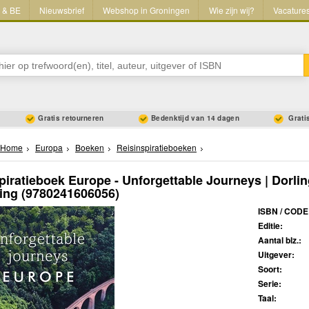
L & BE
Nieuwsbrief
Webshop in Groningen
Wie zijn wij?
Vacature
Gratis retourneren
Bedenktijd van 14 dagen
Gratis
Home
Europa
Boeken
Reisinspiratieboeken
piratieboek Europe - Unforgettable Journeys | Dorli
ing
(9780241606056)
ISBN / CODE
Editie:
Aantal blz.:
Uitgever:
Soort:
Serie:
Taal: