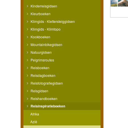
Kinderreisgidsen
Kleurboeken
Klimgids - Klettersteiggidsen
Klimgids - Klimtopo
Kookboeken
Mountainbikegidsen
Natuurgidsen
Pelgrimsroutes
Reisboeken
Reisdagboeken
Reisfotografiegidsen
Reisgidsen
Reishandboeken
Reisinspiratieboeken
Afrika
Azië