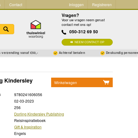
s
Contact
Inloggen
Registreren
Vragen?
Voor uw vragen neem gerust
contact met ons op!
050-312 69 50
NEEM CONTACT OP
 verzending vanaf €50,-
Achteraf betalen
Deskundig persone
ng Kindersley
Winkelwagen
Geen items in winkelwagen
:
9780241606056
Ga naar winkelwagen
02-03-2023
256
Dorling Kindersley Publishing
Reisinspiratieboek
Gift & Inspiration
Engels