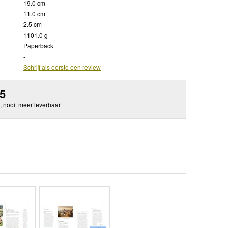
19.0 cm
11.0 cm
2.5 cm
1101.0 g
Paperback
-
Schrijf als eerste een review
95
, nooit meer leverbaar