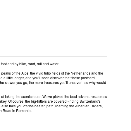
foot and by bike, road, rail and water.
eaks of the Alps, the vivid tulip fields of the Netherlands and the
nd a little longer, and you'll soon discover that these postcard
, the slower you go, the more treasures you'll uncover - so why would
n of taking the scenic route. We've picked the best adventures across
ey. Of course, the big-hitters are covered - riding Switzerland's
 also take you off-the-beaten path, roaming the Albanian Riviera,
san Road in Romania.