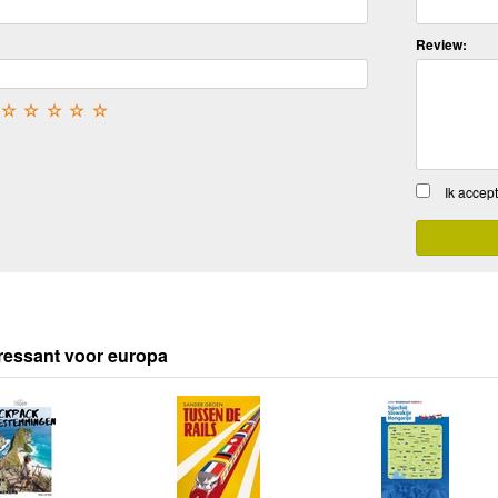
Review:
☆
☆
☆
☆
☆
Ik accep
ressant voor europa