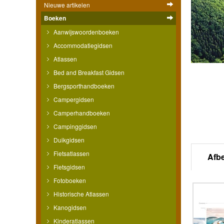
Nieuwe artikelen
Boeken
Aanwijswoordenboeken
Accommodatiegidsen
Atlassen
Bed and Breakfast Gidsen
Bergsporthandboeken
Campergidsen
Camperhandboeken
Campinggidsen
Duikgidsen
Fietsatlassen
Afb
Fietsgidsen
Fotoboeken
Historische Atlassen
Kanogidsen
Kinderatlassen