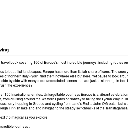
ving
l travel book covering 150 of Europe's most incredible journeys, including routes on 
s to beautiful landscapes, Europe has more than its fair share of icons. The snowy p
akes of northern Italy - you'll find them nowhere else but here. Yet pause to look arou
it side by side with many more understated scenes that are just as stunning. In fact
 rush the experience?
er 150 inspirational entries, Unforgettable Journeys Europe is a vibrant celebratio
t, from cruising around the Western Fjords of Norway to hiking the Lycian Way in Turk
ess, ferry-hopping in Greece and cycling from Land's End to John O'Groats - but we
rough Finnish lakeland and navigating the steady switchbacks of the Transfagara
xt trip magical as you explore:
ncredible journeys .