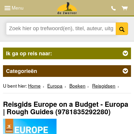
Menu
Ik ga op reis naar:
Categorieën
U bent hier:
Home
Europa
Boeken
Reisgidsen
Reisgids Europe on a Budget - Europa
| Rough Guides
(9781835292280)