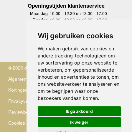
Openingstijden klantenservice
Maandag
10.00 - 12.30 en 13.30 - 17.00
Dinsdag
10.00 - 12.30 en 13.30 - 17.00
Woensdag
10.00 - 12.30 en 13.30 - 17.00
Donderdag
10.00 - 12.30 en 13.30 - 17.00
Wij gebruiken cookies
Vrijdag
10.00 - 12.30 en 13.30 - 17.00
Zaterdag
gesloten
Wij maken gebruik van cookies en
Zondag
gesloten
andere tracking-technologieën om
uw surfervaring op onze website te
© 2026 de Zwerver
verbeteren, om gepersonaliseerde
inhoud en advertenties te tonen, om
Algemene Voorwaarden
ons websiteverkeer te analyseren en
Kortingscode
om te begrijpen waar onze
bezoekers vandaan komen.
Privacyverklaring
Reviewbeleid
Ik ga akkoord
Cookies
Ik weiger