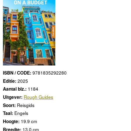
9781835292280
ISBN / CODE:
2025
Editie:
1184
Aantal blz.:
Rough Guides
Uitgever:
Reisgids
Soort:
Engels
Taal:
19.9 cm
Hoogte:
13.0 cm
Breedte: