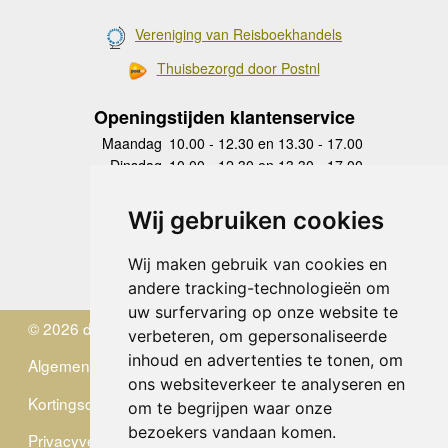
Vereniging van Reisboekhandels
Thuisbezorgd door Postnl
Openingstijden klantenservice
Maandag
10.00 - 12.30 en 13.30 - 17.00
Dinsdag
10.00 - 12.30 en 13.30 - 17.00
Woensdag
10.00 - 12.30 en 13.30 - 17.00
Donderdag
10.00 - 12.30 en 13.30 - 17.00
Wij gebruiken cookies
Vrijdag
10.00 - 12.30 en 13.30 - 17.00
Zaterdag
gesloten
Wij maken gebruik van cookies en
Zondag
gesloten
andere tracking-technologieën om
uw surfervaring op onze website te
© 2026 de Zwerver
verbeteren, om gepersonaliseerde
inhoud en advertenties te tonen, om
Algemene Voorwaarden
ons websiteverkeer te analyseren en
Kortingscode
om te begrijpen waar onze
bezoekers vandaan komen.
Privacyverklaring