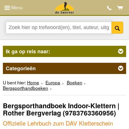
Menu
Ik ga op reis naar:
Categorieën
U bent hier:
Home
Europa
Boeken
Bergsporthandboeken
Bergsporthandboek Indoor-Klettern |
Rother Bergverlag
(9783763360956)
Offizielle Lehrbuch zum DAV Kletterschein