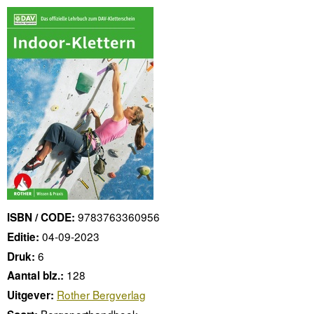
9783763360956
ISBN / CODE:
04-09-2023
Editie:
6
Druk:
128
Aantal blz.:
Rother Bergverlag
Uitgever:
Bergsporthandboek