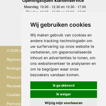
Openingstijden klantenservice
Maandag
10.00 - 12.30 en 13.30 - 17.00
Dinsdag
10.00 - 12.30 en 13.30 - 17.00
Woensdag
10.00 - 12.30 en 13.30 - 17.00
Donderdag
10.00 - 12.30 en 13.30 - 17.00
Wij gebruiken cookies
Vrijdag
10.00 - 12.30 en 13.30 - 17.00
Zaterdag
gesloten
Wij maken gebruik van cookies en
Zondag
gesloten
andere tracking-technologieën om
uw surfervaring op onze website te
© 2026 de Zwerver
verbeteren, om gepersonaliseerde
inhoud en advertenties te tonen, om
Algemene Voorwaarden
ons websiteverkeer te analyseren en
Kortingscode
om te begrijpen waar onze
bezoekers vandaan komen.
Privacyverklaring
Reviewbeleid
Ik ga akkoord
Cookies
Ik weiger
Partnerprogramma
Wijzig mijn voorkeuren