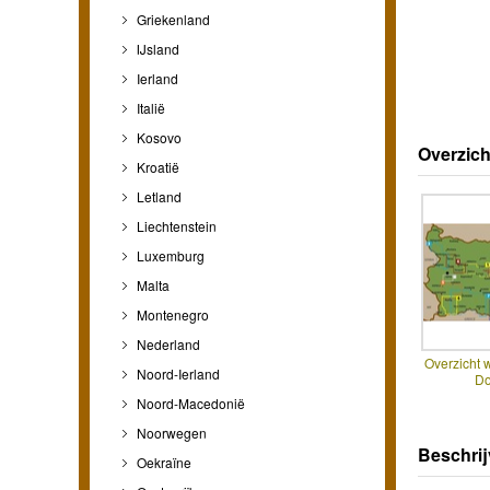
Griekenland
IJsland
Ierland
Italië
Kosovo
Overzich
Kroatië
Letland
Liechtenstein
Luxemburg
Malta
Montenegro
Nederland
Overzicht 
Noord-Ierland
D
Noord-Macedonië
Noorwegen
Beschrij
Oekraïne