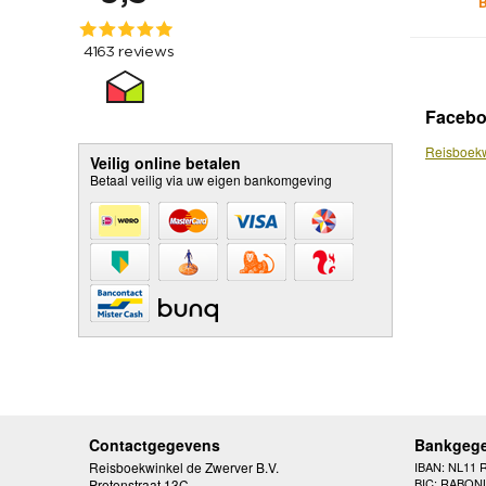
B
Faceb
Reisboekw
Veilig online betalen
Betaal veilig via uw eigen bankomgeving
Contactgegevens
Bankgeg
Reisboekwinkel de Zwerver B.V.
IBAN: NL11 
BIC: RABON
Protonstraat 13C