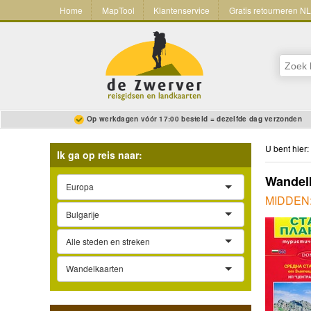
Home
MapTool
Klantenservice
Gratis retourneren N
Op werkdagen vóór 17:00 besteld = dezelfde dag verzonden
U bent hier:
Ik ga op reis naar:
Wandelk
Europa
MIDDEN: v
Bulgarije
Alle steden en streken
Wandelkaarten