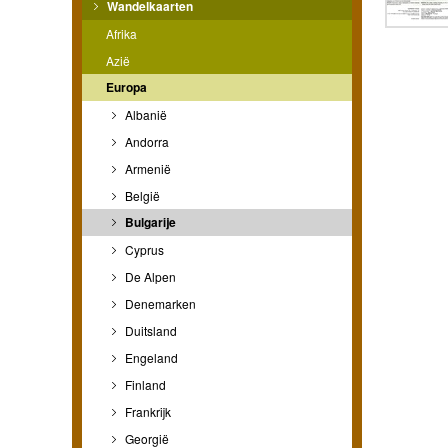
Wandelkaarten
Afrika
Azië
Europa
Albanië
Andorra
Armenië
België
Bulgarije
Cyprus
De Alpen
Denemarken
Duitsland
Engeland
Finland
Frankrijk
Georgië