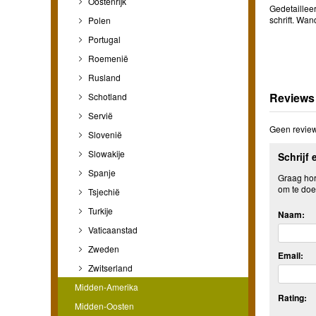
Oostenrijk
Gedetailleer
schrift. Wa
Polen
Portugal
Roemenië
Rusland
Reviews
Schotland
Servië
Geen review
Slovenië
Slowakije
Schrijf 
Spanje
Graag hore
om te doe
Tsjechië
Turkije
Naam:
Vaticaanstad
Zweden
Email:
Zwitserland
Midden-Amerika
Rating:
Midden-Oosten