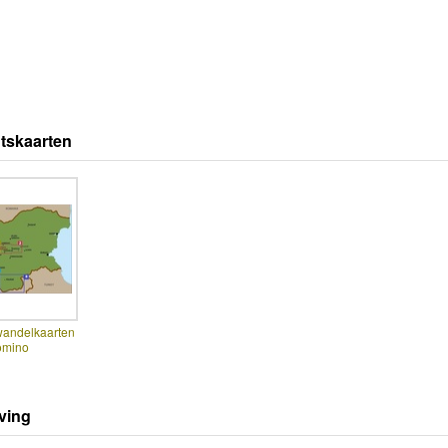
tskaarten
wandelkaarten
omino
ving