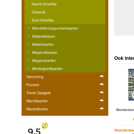
Noord-Amerika
Oceanië
Zuid-Amerika
Wandelknooppuntenkaarten
Wateratlassen
Waterkaarten
Wegenatlassen
Ook inte
Wegenkaarten
Wintersportkaarten
Opruiming
Puzzels
Travel Gadgets
Wandkaarten
Wereldbollen
Woordenboek
Woordenboe