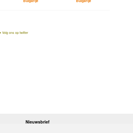
Bulgarije
Bulgarije
Volg ons op twitter
Nieuwsbrief
.30 - 17.00
Op de hoogte blijven van nieuwe reisgidsen,
travelgadgets en kaarten? Geef u op voor onze
.30 - 17.00