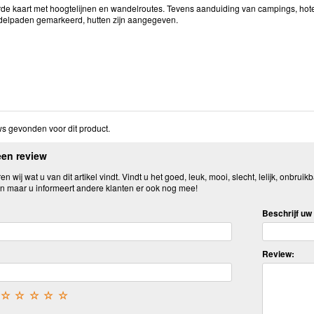
de kaart met hoogtelijnen en wandelroutes. Tevens aanduiding van campings, hotels, 
ndelpaden gemarkeerd, hutten zijn aangegeven.
s gevonden voor dit product.
een review
n wij wat u van dit artikel vindt. Vindt u het goed, leuk, mooi, slecht, lelijk, onbruikb
n maar u informeert andere klanten er ook nog mee!
Beschrijf uw 
Review:
☆
☆
☆
☆
☆