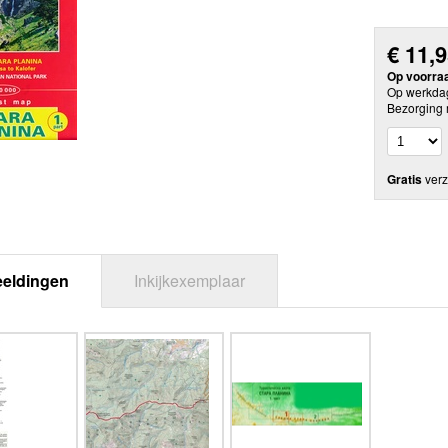
€
11,
Op voorra
Op werkdag
Bezorging 
Gratis
verz
eeldingen
Inkijkexemplaar