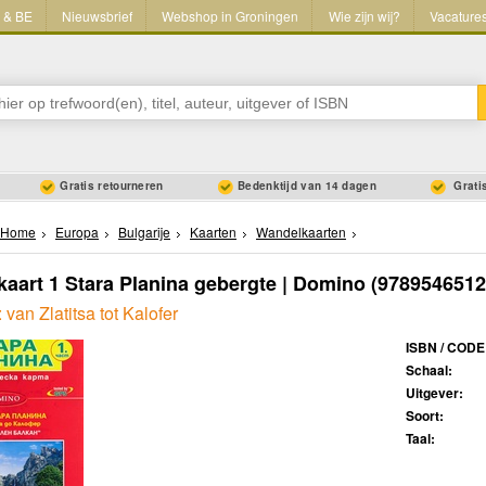
L & BE
Nieuwsbrief
Webshop in Groningen
Wie zijn wij?
Vacature
Gratis retourneren
Bedenktijd van 14 dagen
Gratis
Home
Europa
Bulgarije
Kaarten
Wandelkaarten
aart 1 Stara Planina gebergte | Domino
(9789546512
an Zlatitsa tot Kalofer
ISBN / CODE
Schaal:
Uitgever:
Soort:
Taal: