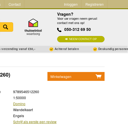
s
Contact
Inloggen
Registreren
Vragen?
Voor uw vragen neem gerust
contact met ons op!
050-312 69 50
NEEM CONTACT OP
 verzending vanaf €50,-
Achteraf betalen
Deskundig persone
260)
Winkelwagen
Geen items in winkelwagen
:
9789546512260
Ga naar winkelwagen
1:50000
Domino
Wandelkaart
Engels
Schrijf als eerste een review