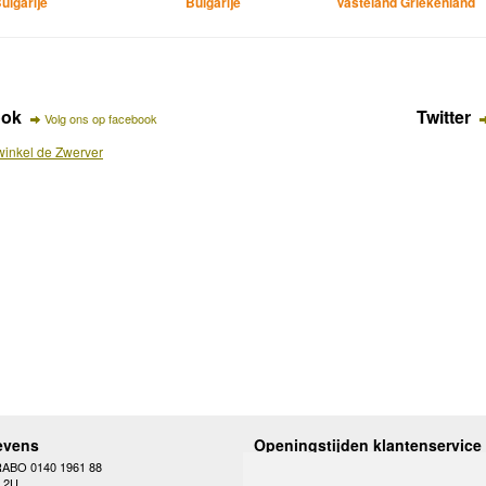
ulgarije
Bulgarije
Vasteland Griekenland
ook
Twitter
Volg ons op facebook
inkel de Zwerver
evens
Openingstijden klantenservice
RABO 0140 1961 88
Maandag
10.00 - 12.30 en 13
L2U
Dinsdag
10.00 - 12.30 en 13