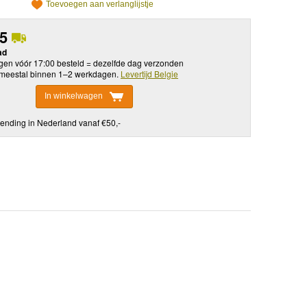
Toevoegen aan verlanglijstje
95
ad
en vóór 17:00 besteld = dezelfde dag verzonden
meestal binnen 1–2 werkdagen.
Levertijd Belgie
In winkelwagen
ending in Nederland vanaf €50,-